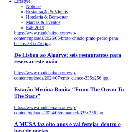
Lifestyle
Notícias
Restauração & Vinhos
Hotelaria & Bem-estar
Marcas & Eventos
F4F 2019
https://www.ruadebaixo.com/wp-
content/uploads/2026/05/broto-chiado-prato-pedro-pena-
bastos-335x256.jpg
De Lisboa ao Algarve: seis restaurantes para
reservar este maio
https://www.ruadebaixo.com/wp-
content/uploads/2024/07/emb_elenco-335x256.jpg
Estação Menina Bonita “From The Ocean To
The Stars”
https://www.ruadebaixo.com/wp-
content/uploads/2024/05/unnamed-335x256.jpg
A MUSA faz oito anos e vai festejar dentro e
fora de portas