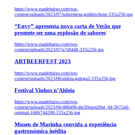
https://www.ruadebaixo.com/wp-
content/uploads/2023/07/sobremesa-golden-hour-335x256.jpg
“Envy” apresenta nova carta de Verão que
promete ser uma explosão de sabores
https://www.ruadebaixo.com/wp-
content/uploads/2023/07/a7r8448-335x256.jpg
ARTBEERFEST 2023
https://www.ruadebaixo.com/wp-
content/uploads/2023/06/aldeia-galega2-335x256.jpg
Festival Vinhos n’Aldeia
https://www.ruadebaixo.com/wp-
content/uploads/2023/06/488496-the20spot20pt_04-5b72a6-
original-1686744290-335x256.jpg
Museu de Marinha convida a experiência
gastronómica inédita