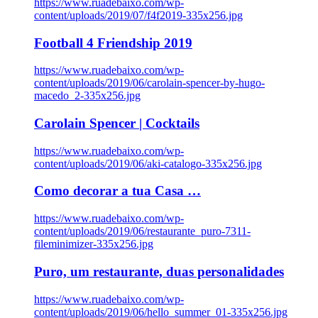
https://www.ruadebaixo.com/wp-
content/uploads/2019/07/f4f2019-335x256.jpg
Football 4 Friendship 2019
https://www.ruadebaixo.com/wp-
content/uploads/2019/06/carolain-spencer-by-hugo-
macedo_2-335x256.jpg
Carolain Spencer | Cocktails
https://www.ruadebaixo.com/wp-
content/uploads/2019/06/aki-catalogo-335x256.jpg
Como decorar a tua Casa …
https://www.ruadebaixo.com/wp-
content/uploads/2019/06/restaurante_puro-7311-
fileminimizer-335x256.jpg
Puro, um restaurante, duas personalidades
https://www.ruadebaixo.com/wp-
content/uploads/2019/06/hello_summer_01-335x256.jpg