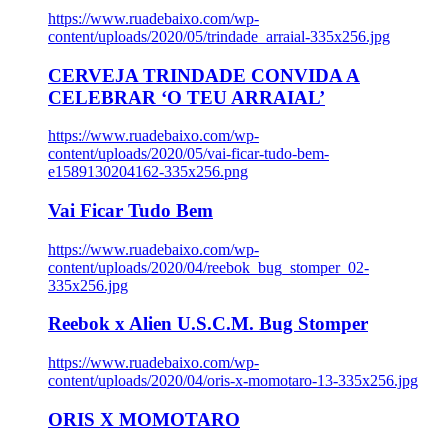
https://www.ruadebaixo.com/wp-
content/uploads/2020/05/trindade_arraial-335x256.jpg
CERVEJA TRINDADE CONVIDA A
CELEBRAR ‘O TEU ARRAIAL’
https://www.ruadebaixo.com/wp-
content/uploads/2020/05/vai-ficar-tudo-bem-
e1589130204162-335x256.png
Vai Ficar Tudo Bem
https://www.ruadebaixo.com/wp-
content/uploads/2020/04/reebok_bug_stomper_02-
335x256.jpg
Reebok x Alien U.S.C.M. Bug Stomper
https://www.ruadebaixo.com/wp-
content/uploads/2020/04/oris-x-momotaro-13-335x256.jpg
ORIS X MOMOTARO