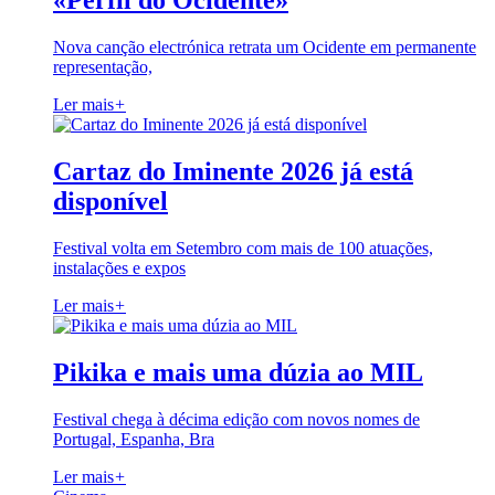
«Perfil do Ocidente»
Nova canção electrónica retrata um Ocidente em permanente
representação,
Ler mais
+
Cartaz do Iminente 2026 já está
disponível
Festival volta em Setembro com mais de 100 atuações,
instalações e expos
Ler mais
+
Pikika e mais uma dúzia ao MIL
Festival chega à décima edição com novos nomes de
Portugal, Espanha, Bra
Ler mais
+