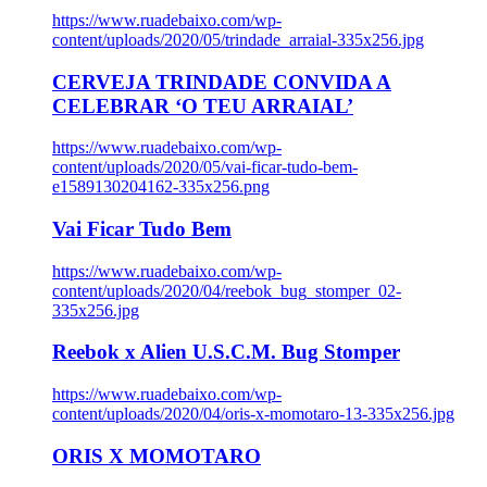
https://www.ruadebaixo.com/wp-
content/uploads/2020/05/trindade_arraial-335x256.jpg
CERVEJA TRINDADE CONVIDA A
CELEBRAR ‘O TEU ARRAIAL’
https://www.ruadebaixo.com/wp-
content/uploads/2020/05/vai-ficar-tudo-bem-
e1589130204162-335x256.png
Vai Ficar Tudo Bem
https://www.ruadebaixo.com/wp-
content/uploads/2020/04/reebok_bug_stomper_02-
335x256.jpg
Reebok x Alien U.S.C.M. Bug Stomper
https://www.ruadebaixo.com/wp-
content/uploads/2020/04/oris-x-momotaro-13-335x256.jpg
ORIS X MOMOTARO