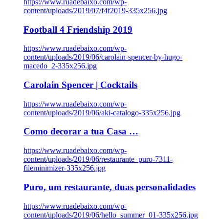
https://www.ruadebaixo.com/wp-
content/uploads/2019/07/f4f2019-335x256.jpg
Football 4 Friendship 2019
https://www.ruadebaixo.com/wp-
content/uploads/2019/06/carolain-spencer-by-hugo-
macedo_2-335x256.jpg
Carolain Spencer | Cocktails
https://www.ruadebaixo.com/wp-
content/uploads/2019/06/aki-catalogo-335x256.jpg
Como decorar a tua Casa …
https://www.ruadebaixo.com/wp-
content/uploads/2019/06/restaurante_puro-7311-
fileminimizer-335x256.jpg
Puro, um restaurante, duas personalidades
https://www.ruadebaixo.com/wp-
content/uploads/2019/06/hello_summer_01-335x256.jpg