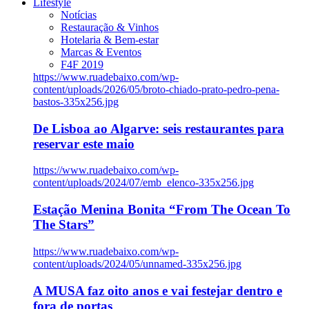
Lifestyle
Notícias
Restauração & Vinhos
Hotelaria & Bem-estar
Marcas & Eventos
F4F 2019
https://www.ruadebaixo.com/wp-
content/uploads/2026/05/broto-chiado-prato-pedro-pena-
bastos-335x256.jpg
De Lisboa ao Algarve: seis restaurantes para
reservar este maio
https://www.ruadebaixo.com/wp-
content/uploads/2024/07/emb_elenco-335x256.jpg
Estação Menina Bonita “From The Ocean To
The Stars”
https://www.ruadebaixo.com/wp-
content/uploads/2024/05/unnamed-335x256.jpg
A MUSA faz oito anos e vai festejar dentro e
fora de portas