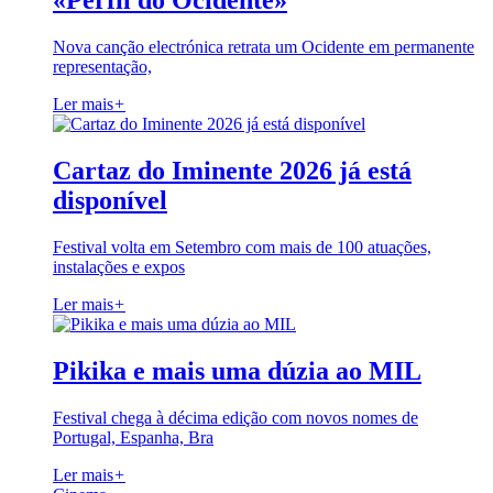
«Perfil do Ocidente»
Nova canção electrónica retrata um Ocidente em permanente
representação,
Ler mais
+
Cartaz do Iminente 2026 já está
disponível
Festival volta em Setembro com mais de 100 atuações,
instalações e expos
Ler mais
+
Pikika e mais uma dúzia ao MIL
Festival chega à décima edição com novos nomes de
Portugal, Espanha, Bra
Ler mais
+