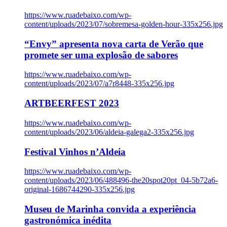
https://www.ruadebaixo.com/wp-
content/uploads/2023/07/sobremesa-golden-hour-335x256.jpg
“Envy” apresenta nova carta de Verão que
promete ser uma explosão de sabores
https://www.ruadebaixo.com/wp-
content/uploads/2023/07/a7r8448-335x256.jpg
ARTBEERFEST 2023
https://www.ruadebaixo.com/wp-
content/uploads/2023/06/aldeia-galega2-335x256.jpg
Festival Vinhos n’Aldeia
https://www.ruadebaixo.com/wp-
content/uploads/2023/06/488496-the20spot20pt_04-5b72a6-
original-1686744290-335x256.jpg
Museu de Marinha convida a experiência
gastronómica inédita