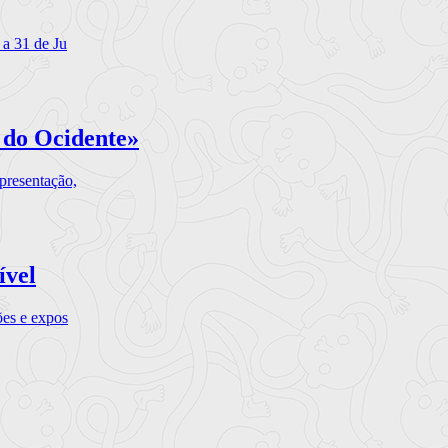
 a 31 de Ju
 do Ocidente»
presentação,
ível
ões e expos