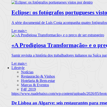
Eclipse: os fotógrafos portugueses vist
A série documental de Luís Costa acompanha quatro fotógrafo
Ler mais
+
«A Prodigiosa Transformação» e o preç
Samir revisita a história dos trabalhadores italianos na Suíça pa
Ler mais
+
Lifestyle
Notícias
Restauração & Vinhos
Hotelaria & Bem-estar
Marcas & Eventos
F4F 2019
https://www.ruadebaixo.com/wp-content/uploads/2026/05/brot
De Lisboa ao Algarve: seis restaurantes para res