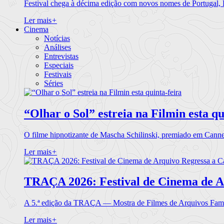
Festival chega à décima edição com novos nomes de Portugal,
Ler mais
+
Cinema
Notícias
Análises
Entrevistas
Especiais
Festivais
Séries
“Olhar o Sol” estreia na Filmin esta qu
O filme hipnotizante de Mascha Schilinski, premiado em Cann
Ler mais
+
TRAÇA 2026: Festival de Cinema de A
A 5.ª edição da TRAÇA — Mostra de Filmes de Arquivos Famil
Ler mais
+