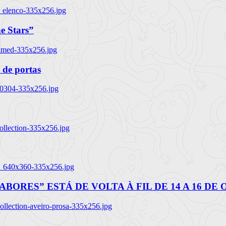
_elenco-335x256.jpg
e Stars”
named-335x256.jpg
 de portas
00304-335x256.jpg
ollection-335x256.jpg
tl_640x360-335x256.jpg
BORES” ESTÁ DE VOLTA À FIL DE 14 A 16 DE
llection-aveiro-prosa-335x256.jpg