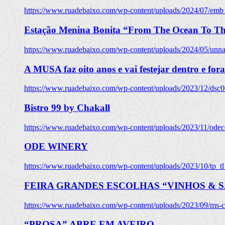
https://www.ruadebaixo.com/wp-content/uploads/2024/07/emb
Estação Menina Bonita “From The Ocean To Th
https://www.ruadebaixo.com/wp-content/uploads/2024/05/un
A MUSA faz oito anos e vai festejar dentro e fora
https://www.ruadebaixo.com/wp-content/uploads/2023/12/dsc
Bistro 99 by Chakall
https://www.ruadebaixo.com/wp-content/uploads/2023/11/odec
ODE WINERY
https://www.ruadebaixo.com/wp-content/uploads/2023/10/tp_
FEIRA GRANDES ESCOLHAS “VINHOS & SA
https://www.ruadebaixo.com/wp-content/uploads/2023/09/ms-co
“PROSA” ABRE EM AVEIRO