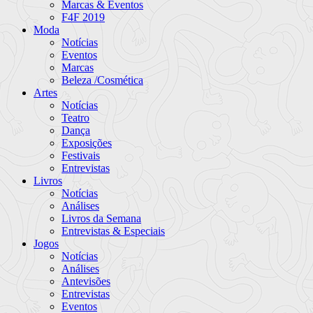
Marcas & Eventos
F4F 2019
Moda
Notícias
Eventos
Marcas
Beleza /Cosmética
Artes
Notícias
Teatro
Dança
Exposições
Festivais
Entrevistas
Livros
Notícias
Análises
Livros da Semana
Entrevistas & Especiais
Jogos
Notícias
Análises
Antevisões
Entrevistas
Eventos