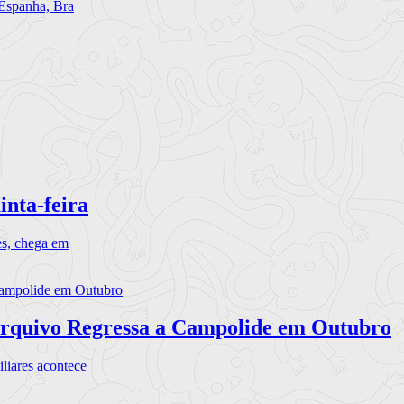
 Espanha, Bra
inta-feira
es, chega em
rquivo Regressa a Campolide em Outubro
iares acontece