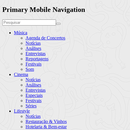
Primary Mobile Navigation
Música
Agenda de Concertos
Notícias
Análises
Entrevistas
Reportagens
Festivais
Som
Cinema
Notícias
Análises
Entrevistas
Especiais
Festivais
Séries
Lifestyle
Notícias
Restauração & Vinhos
Hotelaria & Bem-estar