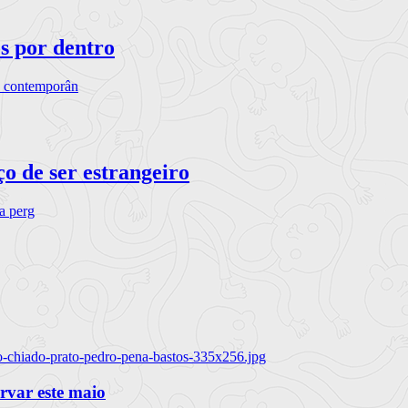
os por dentro
s contemporân
o de ser estrangeiro
ra perg
o-chiado-prato-pedro-pena-bastos-335x256.jpg
ervar este maio