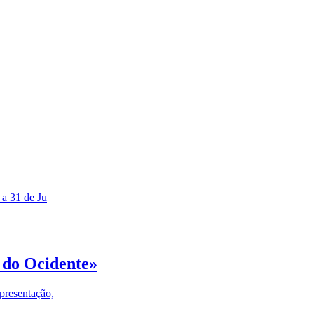
 a 31 de Ju
 do Ocidente»
presentação,