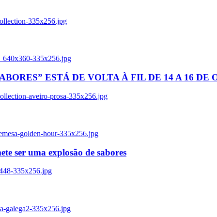
ollection-335x256.jpg
tl_640x360-335x256.jpg
BORES” ESTÁ DE VOLTA À FIL DE 14 A 16 DE
llection-aveiro-prosa-335x256.jpg
remesa-golden-hour-335x256.jpg
ete ser uma explosão de sabores
8448-335x256.jpg
ia-galega2-335x256.jpg