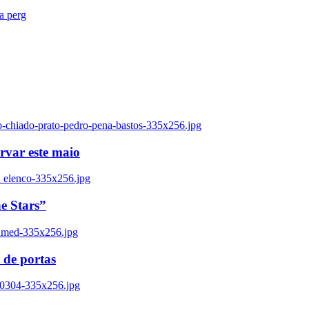
ra perg
o-chiado-prato-pedro-pena-bastos-335x256.jpg
ervar este maio
_elenco-335x256.jpg
e Stars”
named-335x256.jpg
 de portas
00304-335x256.jpg