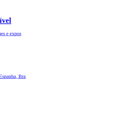
ível
ões e expos
 Espanha, Bra