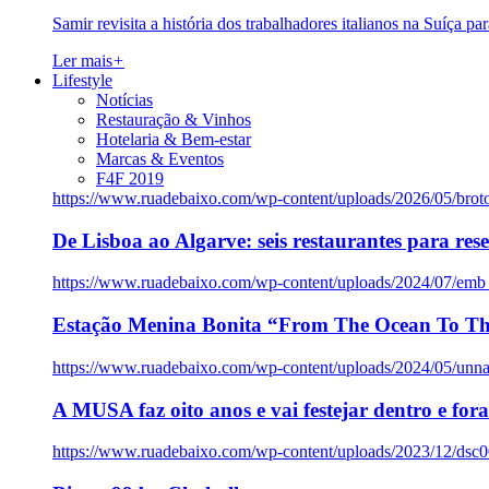
Samir revisita a história dos trabalhadores italianos na Suíça pa
Ler mais
+
Lifestyle
Notícias
Restauração & Vinhos
Hotelaria & Bem-estar
Marcas & Eventos
F4F 2019
https://www.ruadebaixo.com/wp-content/uploads/2026/05/brot
De Lisboa ao Algarve: seis restaurantes para res
https://www.ruadebaixo.com/wp-content/uploads/2024/07/emb
Estação Menina Bonita “From The Ocean To Th
https://www.ruadebaixo.com/wp-content/uploads/2024/05/un
A MUSA faz oito anos e vai festejar dentro e fora
https://www.ruadebaixo.com/wp-content/uploads/2023/12/dsc