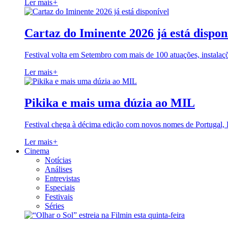
Ler mais
+
Cartaz do Iminente 2026 já está dispon
Festival volta em Setembro com mais de 100 atuações, instalaç
Ler mais
+
Pikika e mais uma dúzia ao MIL
Festival chega à décima edição com novos nomes de Portugal,
Ler mais
+
Cinema
Notícias
Análises
Entrevistas
Especiais
Festivais
Séries