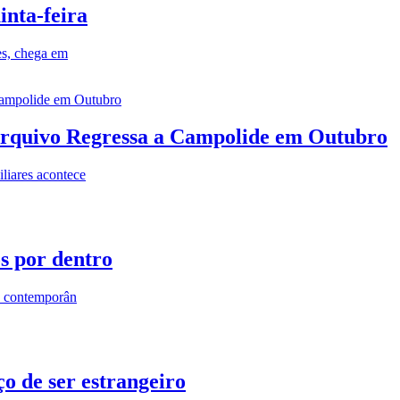
inta-feira
es, chega em
rquivo Regressa a Campolide em Outubro
iares acontece
os por dentro
s contemporân
o de ser estrangeiro