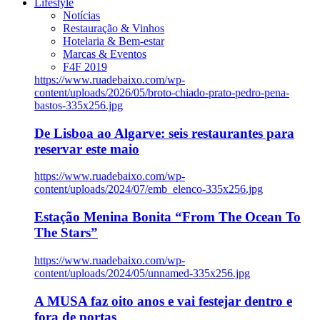
Lifestyle
Notícias
Restauração & Vinhos
Hotelaria & Bem-estar
Marcas & Eventos
F4F 2019
https://www.ruadebaixo.com/wp-
content/uploads/2026/05/broto-chiado-prato-pedro-pena-
bastos-335x256.jpg
De Lisboa ao Algarve: seis restaurantes para
reservar este maio
https://www.ruadebaixo.com/wp-
content/uploads/2024/07/emb_elenco-335x256.jpg
Estação Menina Bonita “From The Ocean To
The Stars”
https://www.ruadebaixo.com/wp-
content/uploads/2024/05/unnamed-335x256.jpg
A MUSA faz oito anos e vai festejar dentro e
fora de portas