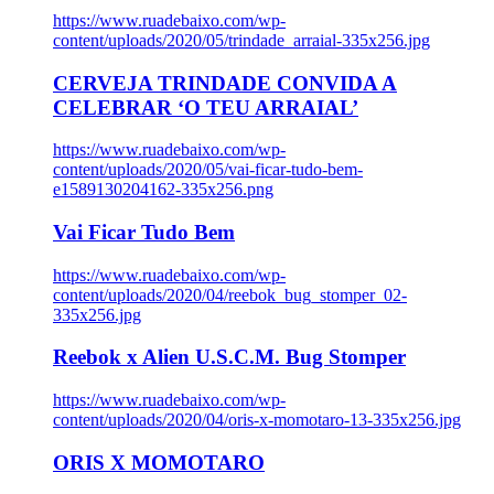
https://www.ruadebaixo.com/wp-
content/uploads/2020/05/trindade_arraial-335x256.jpg
CERVEJA TRINDADE CONVIDA A
CELEBRAR ‘O TEU ARRAIAL’
https://www.ruadebaixo.com/wp-
content/uploads/2020/05/vai-ficar-tudo-bem-
e1589130204162-335x256.png
Vai Ficar Tudo Bem
https://www.ruadebaixo.com/wp-
content/uploads/2020/04/reebok_bug_stomper_02-
335x256.jpg
Reebok x Alien U.S.C.M. Bug Stomper
https://www.ruadebaixo.com/wp-
content/uploads/2020/04/oris-x-momotaro-13-335x256.jpg
ORIS X MOMOTARO