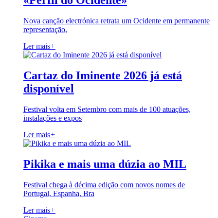
«Perfil do Ocidente»
Nova canção electrónica retrata um Ocidente em permanente
representação,
Ler mais
+
Cartaz do Iminente 2026 já está
disponível
Festival volta em Setembro com mais de 100 atuações,
instalações e expos
Ler mais
+
Pikika e mais uma dúzia ao MIL
Festival chega à décima edição com novos nomes de
Portugal, Espanha, Bra
Ler mais
+