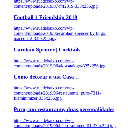
https://www.ruadebaixo.com/wp-
content/uploads/2019/07/f4f2019-335x256.jpg
Football 4 Friendship 2019
https://www.ruadebaixo.com/wp-
content/uploads/2019/06/carolain-spencer-by-hugo-
macedo_2-335x256.jpg
Carolain Spencer | Cocktails
https://www.ruadebaixo.com/wp-
content/uploads/2019/06/aki-catalogo-335x256.jpg
Como decorar a tua Casa …
https://www.ruadebaixo.com/wp-
content/uploads/2019/06/restaurante_puro-7311-
fileminimizer-335x256.jpg
Puro, um restaurante, duas personalidades
https://www.ruadebaixo.com/wp-
content/uploads/2019/06/hello_summer_01-335x256.jpg