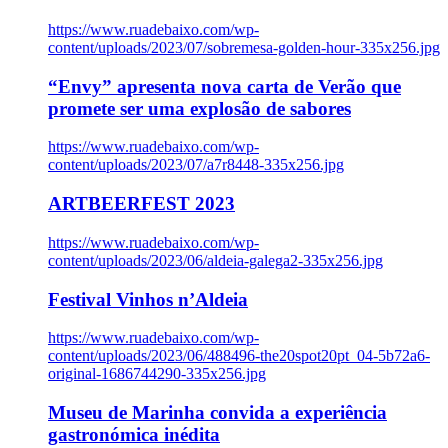
https://www.ruadebaixo.com/wp-
content/uploads/2023/07/sobremesa-golden-hour-335x256.jpg
“Envy” apresenta nova carta de Verão que
promete ser uma explosão de sabores
https://www.ruadebaixo.com/wp-
content/uploads/2023/07/a7r8448-335x256.jpg
ARTBEERFEST 2023
https://www.ruadebaixo.com/wp-
content/uploads/2023/06/aldeia-galega2-335x256.jpg
Festival Vinhos n’Aldeia
https://www.ruadebaixo.com/wp-
content/uploads/2023/06/488496-the20spot20pt_04-5b72a6-
original-1686744290-335x256.jpg
Museu de Marinha convida a experiência
gastronómica inédita