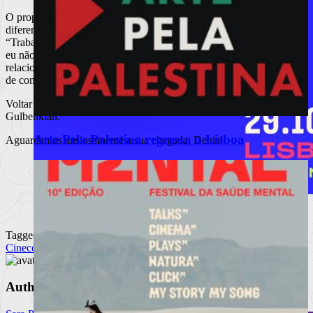
O propósito? Expor uma situação do quotidiano de uma prisma
diferente daquele que, normalmente, a sociedade impõe…
“Trabalhar não é duro, o desemprego não é triste… A verdade é que
eu não gosto dos ângulos sociais que existem sobre as temáticas
relacionadas com a deste filme e, como tal, realizá-lo é uma tentativa
de contrariar esses mesmos ângulos.”.
Voltar a Portugal? Claro que sim! Quando? Em 2014. Onde? Na
Gulbenkian.
Arte Pela Palestina regressa a Lisboa
Aguardamos ansiosamente a sua chegada, Denis!
MEO Commedia A La Carte Fest
Tagged
reforça cartaz com novos espetáculos
Cinecoa
Cinecoa 2013
Cinema canadiano
Cinema Independente
Porchat, Mourão, Vicente e Miranda, The Umbilical Brothers,
Matilde Brey
Author
Ler mais
+