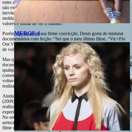
entre a ficção e os documentários, Denis explicou-nos que, para si,
não existem documentários, na medida em que qualquer realizador,
inevitavelmente, ao fazer certas escolhas em detrimento de outras,
molda a realidade de acordo com a sua personalidade, educação,
valores e forma de ver o mundo.
MERGE 4
Porém, apesar desta sua firme convicção, Denis gosta de misturar
documentários com ficção: “Sei que o meu último filme, “Vic+Flo
Ont Vu Un Ours”, é ficção na sua totalidade, mas não me importo
de voltar aos documentários e vice-versa.”.
Mas quer se trate de uma curta-metragem, de ficção, de um
documentário ou de uma mistura, Denis não se arrepende de
qualquer um dos seus filmes. Contudo, reconhece os erros que
cometeu em alguns dos filmes que já realizou e, nesse sentido, não
voltava a repeti-los, pois procura crescer em cada trabalho enquanto
realizador, que é o que quer ser para o resto da sua vida.
Ainda assim, considera-se realmente orgulhoso de “Carcasses”
(2009), que não considera ser o melhor dos seus filmes, mas que
realizou apenas com o apoio de mais três pessoas e no qual
experimentou coisas que pensa que não vai voltar a experimentar.
No seu entender, trata-se de um filme “selvagem” e “muito
arriscado”. No entanto, Denis crê que para a audiência o seu melhor
filme é, precisamente, o seu “bebé”, “Vic+Flo Ont Vu Un Ours”,