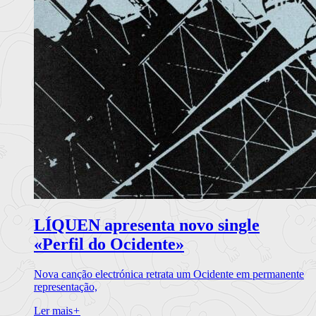
LÍQUEN apresenta novo single
«Perfil do Ocidente»
Nova canção electrónica retrata um Ocidente em permanente
representação,
Ler mais
+