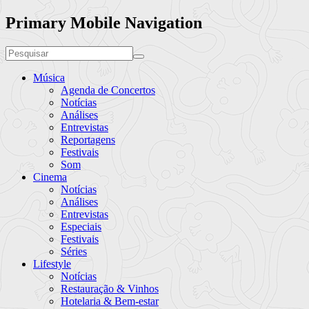
Primary Mobile Navigation
Música
Agenda de Concertos
Notícias
Análises
Entrevistas
Reportagens
Festivais
Som
Cinema
Notícias
Análises
Entrevistas
Especiais
Festivais
Séries
Lifestyle
Notícias
Restauração & Vinhos
Hotelaria & Bem-estar