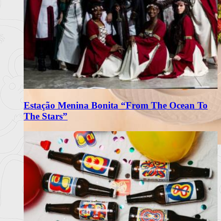
Estação Menina Bonita “From The Ocean To
The Stars”
Matriarca Renova Carta de Verão
com Frescura e Sabores Portugueses
O restaurante Matriarca, no Porto, apresenta a sua nova carta
de verão 2