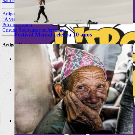
Sara Plácido
Artigo anterior
“A verdade sobre o caso Harry Quebert” | Joel Dicker
Próximo Artigo
Cristina Rodrigues nos Jerónimos
Festival Mental celebra 10 anos
Artigos Relacionados
Cremaster
O ciclo de Matthew Barney está de regresso para ex
Ler
mais
+
Cine-Estúdio 222
Um dos cinemas mais emblemáticos da capital. A rua
Ler
mais
+
O Nosso Indie
A rua de baixo esteve presente na 2ª edição do fes
Ler mais
+