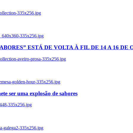
ollection-335x256.jpg
tl_640x360-335x256.jpg
BORES” ESTÁ DE VOLTA À FIL DE 14 A 16 DE
llection-aveiro-prosa-335x256.jpg
remesa-golden-hour-335x256.jpg
ete ser uma explosão de sabores
8448-335x256.jpg
ia-galega2-335x256.jpg