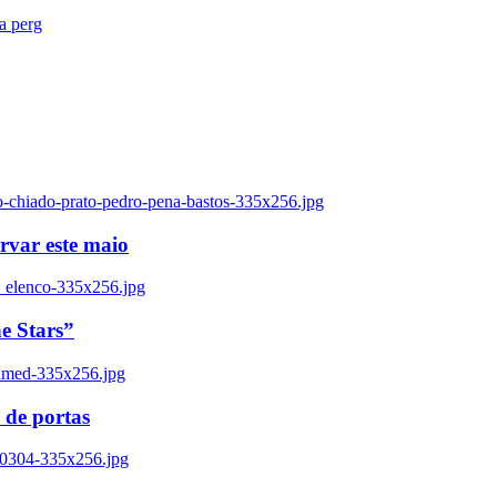
ra perg
o-chiado-prato-pedro-pena-bastos-335x256.jpg
ervar este maio
_elenco-335x256.jpg
e Stars”
named-335x256.jpg
 de portas
00304-335x256.jpg