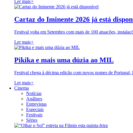
Ler mais
+
Cartaz do Iminente 2026 já está dispon
Festival volta em Setembro com mais de 100 atuações, instalaç
Ler mais
+
Pikika e mais uma dúzia ao MIL
Festival chega à décima edição com novos nomes de Portugal,
Ler mais
+
Cinema
Notícias
Análises
Entrevistas
Especiais
Festivais
Séries