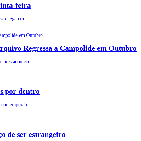
inta-feira
es, chega em
rquivo Regressa a Campolide em Outubro
iares acontece
os por dentro
s contemporân
o de ser estrangeiro