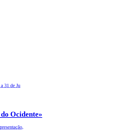
 a 31 de Ju
 do Ocidente»
presentação,