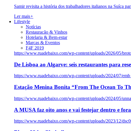
Samir revisita a história dos trabalhadores italianos na Suíça pa
Ler mais
+
Lifestyle
Notícias
Restauração & Vinhos
Hotelaria & Bem-estar
Marcas & Eventos
F4F 2019
https://www.ruadebaixo.com/wp-content/uploads/2026/05/brot
De Lisboa ao Algarve: seis restaurantes para res
https://www.ruadebaixo.com/wp-content/uploads/2024/07/emb
Estação Menina Bonita “From The Ocean To Th
https://www.ruadebaixo.com/wp-content/uploads/2024/05/un
A MUSA faz oito anos e vai festejar dentro e fora
https://www.ruadebaixo.com/wp-content/uploads/2023/12/dsc