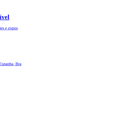
ível
ões e expos
 Espanha, Bra