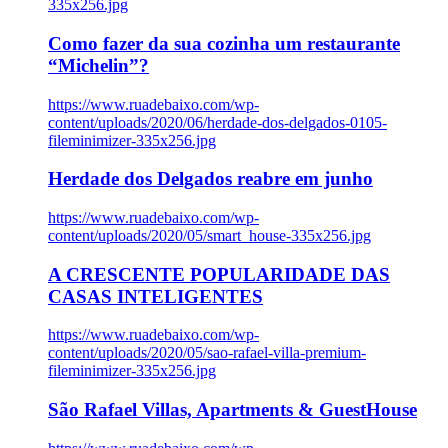
335x256.jpg
Como fazer da sua cozinha um restaurante
“Michelin”?
https://www.ruadebaixo.com/wp-
content/uploads/2020/06/herdade-dos-delgados-0105-
fileminimizer-335x256.jpg
Herdade dos Delgados reabre em junho
https://www.ruadebaixo.com/wp-
content/uploads/2020/05/smart_house-335x256.jpg
A CRESCENTE POPULARIDADE DAS
CASAS INTELIGENTES
https://www.ruadebaixo.com/wp-
content/uploads/2020/05/sao-rafael-villa-premium-
fileminimizer-335x256.jpg
São Rafael Villas, Apartments & GuestHouse