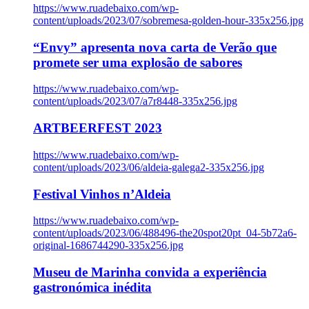
https://www.ruadebaixo.com/wp-
content/uploads/2023/07/sobremesa-golden-hour-335x256.jpg
“Envy” apresenta nova carta de Verão que
promete ser uma explosão de sabores
https://www.ruadebaixo.com/wp-
content/uploads/2023/07/a7r8448-335x256.jpg
ARTBEERFEST 2023
https://www.ruadebaixo.com/wp-
content/uploads/2023/06/aldeia-galega2-335x256.jpg
Festival Vinhos n’Aldeia
https://www.ruadebaixo.com/wp-
content/uploads/2023/06/488496-the20spot20pt_04-5b72a6-
original-1686744290-335x256.jpg
Museu de Marinha convida a experiência
gastronómica inédita