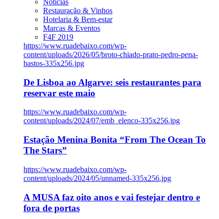
Notícias
Restauração & Vinhos
Hotelaria & Bem-estar
Marcas & Eventos
F4F 2019
https://www.ruadebaixo.com/wp-
content/uploads/2026/05/broto-chiado-prato-pedro-pena-
bastos-335x256.jpg
De Lisboa ao Algarve: seis restaurantes para
reservar este maio
https://www.ruadebaixo.com/wp-
content/uploads/2024/07/emb_elenco-335x256.jpg
Estação Menina Bonita “From The Ocean To
The Stars”
https://www.ruadebaixo.com/wp-
content/uploads/2024/05/unnamed-335x256.jpg
A MUSA faz oito anos e vai festejar dentro e
fora de portas