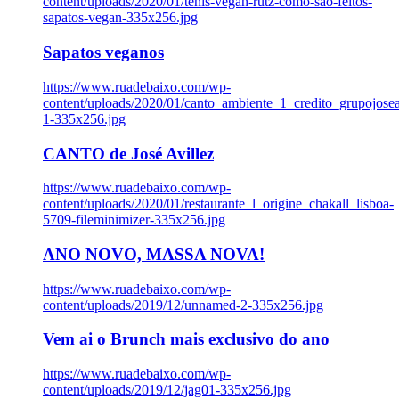
content/uploads/2020/01/tenis-vegan-rutz-como-sao-feitos-
sapatos-vegan-335x256.jpg
Sapatos veganos
https://www.ruadebaixo.com/wp-
content/uploads/2020/01/canto_ambiente_1_credito_grupojosea
1-335x256.jpg
CANTO de José Avillez
https://www.ruadebaixo.com/wp-
content/uploads/2020/01/restaurante_l_origine_chakall_lisboa-
5709-fileminimizer-335x256.jpg
ANO NOVO, MASSA NOVA!
https://www.ruadebaixo.com/wp-
content/uploads/2019/12/unnamed-2-335x256.jpg
Vem ai o Brunch mais exclusivo do ano
https://www.ruadebaixo.com/wp-
content/uploads/2019/12/jag01-335x256.jpg