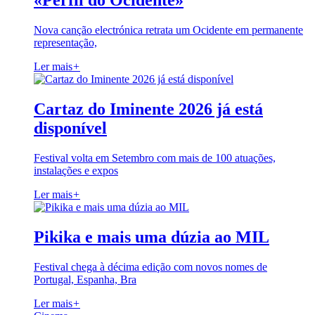
«Perfil do Ocidente»
Nova canção electrónica retrata um Ocidente em permanente
representação,
Ler mais
+
Cartaz do Iminente 2026 já está
disponível
Festival volta em Setembro com mais de 100 atuações,
instalações e expos
Ler mais
+
Pikika e mais uma dúzia ao MIL
Festival chega à décima edição com novos nomes de
Portugal, Espanha, Bra
Ler mais
+