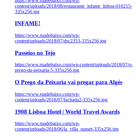
https://www.ruadebaixo.com/wp-
content/uploads/2018/08/restaurante_infame_lisboa-010215-
335x256.jpg
INFAME!
https://www.ruadebaixo.com/wp-
content/uploads/2018/07/dsc2353-335x256.jpg
Passeios no Tejo
https://www.ruadebaixo.com/wp-content/uploads/2018/07/o-
prego-da-peixaria-5-335x256.jpg
O Prego da Peixaria vai pregar para Algés
https://www.ruadebaixo.com/wp-
content/uploads/2018/07/fachada2-335x256.jpg
1908 Lisboa Hotel | World Travel Awards
https://www.ruadebaixo.com/wp-
content/uploads/2018/06/la_villa_sunset-335x256.jpg