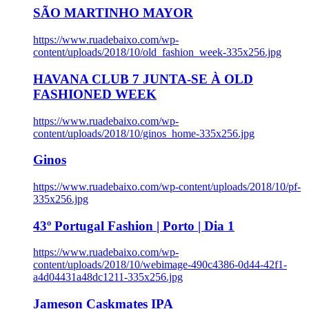
SÃO MARTINHO MAYOR
https://www.ruadebaixo.com/wp-
content/uploads/2018/10/old_fashion_week-335x256.jpg
HAVANA CLUB 7 JUNTA-SE À OLD
FASHIONED WEEK
https://www.ruadebaixo.com/wp-
content/uploads/2018/10/ginos_home-335x256.jpg
Ginos
https://www.ruadebaixo.com/wp-content/uploads/2018/10/pf-
335x256.jpg
43º Portugal Fashion | Porto | Dia 1
https://www.ruadebaixo.com/wp-
content/uploads/2018/10/webimage-490c4386-0d44-42f1-
a4d04431a48dc1211-335x256.jpg
Jameson Caskmates IPA