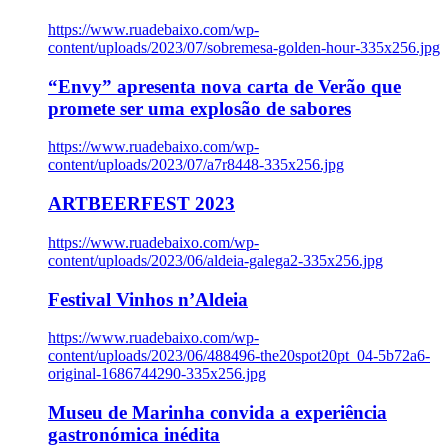
https://www.ruadebaixo.com/wp-
content/uploads/2023/07/sobremesa-golden-hour-335x256.jpg
“Envy” apresenta nova carta de Verão que
promete ser uma explosão de sabores
https://www.ruadebaixo.com/wp-
content/uploads/2023/07/a7r8448-335x256.jpg
ARTBEERFEST 2023
https://www.ruadebaixo.com/wp-
content/uploads/2023/06/aldeia-galega2-335x256.jpg
Festival Vinhos n’Aldeia
https://www.ruadebaixo.com/wp-
content/uploads/2023/06/488496-the20spot20pt_04-5b72a6-
original-1686744290-335x256.jpg
Museu de Marinha convida a experiência
gastronómica inédita