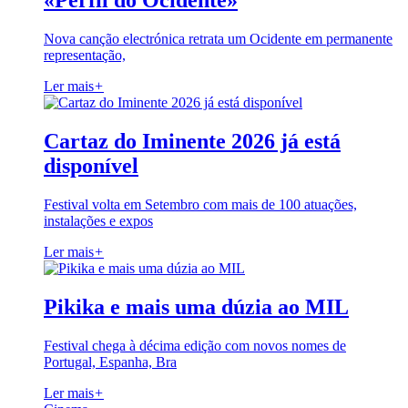
«Perfil do Ocidente»
Nova canção electrónica retrata um Ocidente em permanente
representação,
Ler mais
+
Cartaz do Iminente 2026 já está
disponível
Festival volta em Setembro com mais de 100 atuações,
instalações e expos
Ler mais
+
Pikika e mais uma dúzia ao MIL
Festival chega à décima edição com novos nomes de
Portugal, Espanha, Bra
Ler mais
+