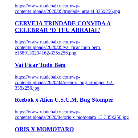
https://www.ruadebaixo.com/wp-
content/uploads/2020/05/trindade_arraial-335x256.jpg
CERVEJA TRINDADE CONVIDA A
CELEBRAR ‘O TEU ARRAIAL’
https://www.ruadebaixo.com/wp-
content/uploads/2020/05/vai-ficar-tudo-bem-
e1589130204162-335x256.png
Vai Ficar Tudo Bem
https://www.ruadebaixo.com/wp-
content/uploads/2020/04/reebok_bug_stomper_02-
335x256.jpg
Reebok x Alien U.S.C.M. Bug Stomper
https://www.ruadebaixo.com/wp-
content/uploads/2020/04/oris-x-momotaro-13-335x256.jpg
ORIS X MOMOTARO