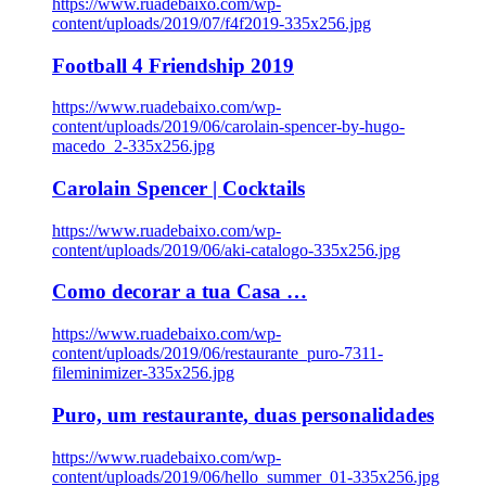
https://www.ruadebaixo.com/wp-
content/uploads/2019/07/f4f2019-335x256.jpg
Football 4 Friendship 2019
https://www.ruadebaixo.com/wp-
content/uploads/2019/06/carolain-spencer-by-hugo-
macedo_2-335x256.jpg
Carolain Spencer | Cocktails
https://www.ruadebaixo.com/wp-
content/uploads/2019/06/aki-catalogo-335x256.jpg
Como decorar a tua Casa …
https://www.ruadebaixo.com/wp-
content/uploads/2019/06/restaurante_puro-7311-
fileminimizer-335x256.jpg
Puro, um restaurante, duas personalidades
https://www.ruadebaixo.com/wp-
content/uploads/2019/06/hello_summer_01-335x256.jpg