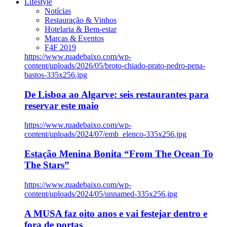
Lifestyle
Notícias
Restauração & Vinhos
Hotelaria & Bem-estar
Marcas & Eventos
F4F 2019
https://www.ruadebaixo.com/wp-
content/uploads/2026/05/broto-chiado-prato-pedro-pena-
bastos-335x256.jpg
De Lisboa ao Algarve: seis restaurantes para
reservar este maio
https://www.ruadebaixo.com/wp-
content/uploads/2024/07/emb_elenco-335x256.jpg
Estação Menina Bonita “From The Ocean To
The Stars”
https://www.ruadebaixo.com/wp-
content/uploads/2024/05/unnamed-335x256.jpg
A MUSA faz oito anos e vai festejar dentro e
fora de portas