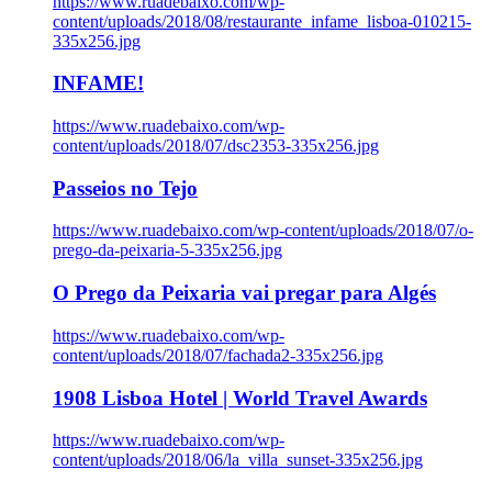
https://www.ruadebaixo.com/wp-
content/uploads/2018/08/restaurante_infame_lisboa-010215-
335x256.jpg
INFAME!
https://www.ruadebaixo.com/wp-
content/uploads/2018/07/dsc2353-335x256.jpg
Passeios no Tejo
https://www.ruadebaixo.com/wp-content/uploads/2018/07/o-
prego-da-peixaria-5-335x256.jpg
O Prego da Peixaria vai pregar para Algés
https://www.ruadebaixo.com/wp-
content/uploads/2018/07/fachada2-335x256.jpg
1908 Lisboa Hotel | World Travel Awards
https://www.ruadebaixo.com/wp-
content/uploads/2018/06/la_villa_sunset-335x256.jpg