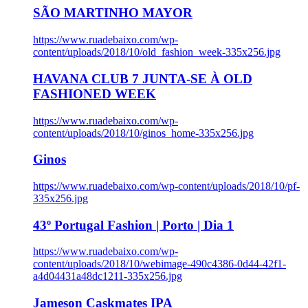
SÃO MARTINHO MAYOR
https://www.ruadebaixo.com/wp-
content/uploads/2018/10/old_fashion_week-335x256.jpg
HAVANA CLUB 7 JUNTA-SE À OLD
FASHIONED WEEK
https://www.ruadebaixo.com/wp-
content/uploads/2018/10/ginos_home-335x256.jpg
Ginos
https://www.ruadebaixo.com/wp-content/uploads/2018/10/pf-
335x256.jpg
43º Portugal Fashion | Porto | Dia 1
https://www.ruadebaixo.com/wp-
content/uploads/2018/10/webimage-490c4386-0d44-42f1-
a4d04431a48dc1211-335x256.jpg
Jameson Caskmates IPA