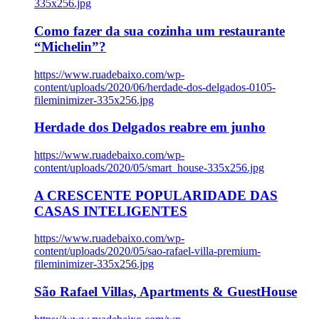
335x256.jpg
Como fazer da sua cozinha um restaurante
“Michelin”?
https://www.ruadebaixo.com/wp-
content/uploads/2020/06/herdade-dos-delgados-0105-
fileminimizer-335x256.jpg
Herdade dos Delgados reabre em junho
https://www.ruadebaixo.com/wp-
content/uploads/2020/05/smart_house-335x256.jpg
A CRESCENTE POPULARIDADE DAS
CASAS INTELIGENTES
https://www.ruadebaixo.com/wp-
content/uploads/2020/05/sao-rafael-villa-premium-
fileminimizer-335x256.jpg
São Rafael Villas, Apartments & GuestHouse