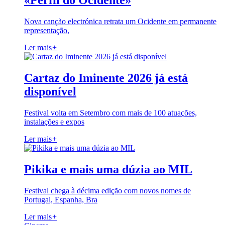
«Perfil do Ocidente»
Nova canção electrónica retrata um Ocidente em permanente
representação,
Ler mais
+
Cartaz do Iminente 2026 já está
disponível
Festival volta em Setembro com mais de 100 atuações,
instalações e expos
Ler mais
+
Pikika e mais uma dúzia ao MIL
Festival chega à décima edição com novos nomes de
Portugal, Espanha, Bra
Ler mais
+