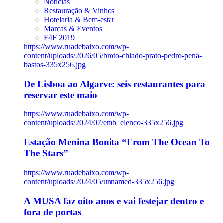
Notícias
Restauração & Vinhos
Hotelaria & Bem-estar
Marcas & Eventos
F4F 2019
https://www.ruadebaixo.com/wp-
content/uploads/2026/05/broto-chiado-prato-pedro-pena-
bastos-335x256.jpg
De Lisboa ao Algarve: seis restaurantes para
reservar este maio
https://www.ruadebaixo.com/wp-
content/uploads/2024/07/emb_elenco-335x256.jpg
Estação Menina Bonita “From The Ocean To
The Stars”
https://www.ruadebaixo.com/wp-
content/uploads/2024/05/unnamed-335x256.jpg
A MUSA faz oito anos e vai festejar dentro e
fora de portas