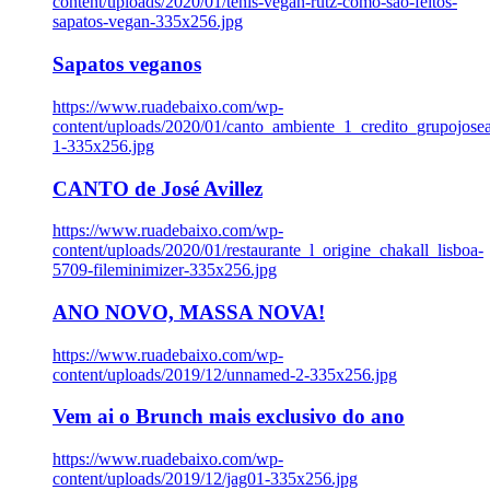
content/uploads/2020/01/tenis-vegan-rutz-como-sao-feitos-
sapatos-vegan-335x256.jpg
Sapatos veganos
https://www.ruadebaixo.com/wp-
content/uploads/2020/01/canto_ambiente_1_credito_grupojosea
1-335x256.jpg
CANTO de José Avillez
https://www.ruadebaixo.com/wp-
content/uploads/2020/01/restaurante_l_origine_chakall_lisboa-
5709-fileminimizer-335x256.jpg
ANO NOVO, MASSA NOVA!
https://www.ruadebaixo.com/wp-
content/uploads/2019/12/unnamed-2-335x256.jpg
Vem ai o Brunch mais exclusivo do ano
https://www.ruadebaixo.com/wp-
content/uploads/2019/12/jag01-335x256.jpg