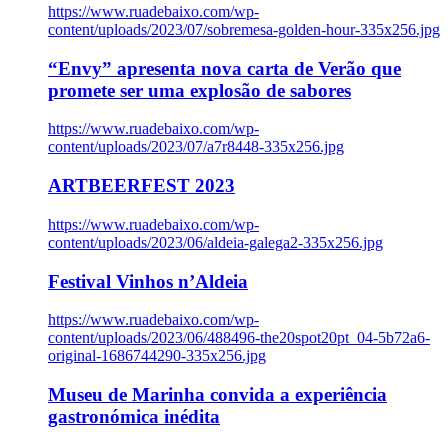
https://www.ruadebaixo.com/wp-
content/uploads/2023/07/sobremesa-golden-hour-335x256.jpg
“Envy” apresenta nova carta de Verão que
promete ser uma explosão de sabores
https://www.ruadebaixo.com/wp-
content/uploads/2023/07/a7r8448-335x256.jpg
ARTBEERFEST 2023
https://www.ruadebaixo.com/wp-
content/uploads/2023/06/aldeia-galega2-335x256.jpg
Festival Vinhos n’Aldeia
https://www.ruadebaixo.com/wp-
content/uploads/2023/06/488496-the20spot20pt_04-5b72a6-
original-1686744290-335x256.jpg
Museu de Marinha convida a experiência
gastronómica inédita