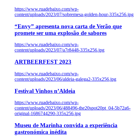
https://www.ruadebaixo.com/wp-
content/uploads/2023/07/sobremesa-golden-hour-335x256.jpg
“Envy” apresenta nova carta de Verão que
promete ser uma explosão de sabores
https://www.ruadebaixo.com/wp-
content/uploads/2023/07/a7r8448-335x256.jpg
ARTBEERFEST 2023
https://www.ruadebaixo.com/wp-
content/uploads/2023/06/aldeia-galega2-335x256.jpg
Festival Vinhos n’Aldeia
https://www.ruadebaixo.com/wp-
content/uploads/2023/06/488496-the20spot20pt_04-5b72a6-
original-1686744290-335x256.jpg
Museu de Marinha convida a experiência
gastronómica inédita