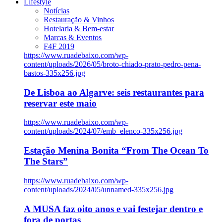
Lifestyle
Notícias
Restauração & Vinhos
Hotelaria & Bem-estar
Marcas & Eventos
F4F 2019
https://www.ruadebaixo.com/wp-
content/uploads/2026/05/broto-chiado-prato-pedro-pena-
bastos-335x256.jpg
De Lisboa ao Algarve: seis restaurantes para
reservar este maio
https://www.ruadebaixo.com/wp-
content/uploads/2024/07/emb_elenco-335x256.jpg
Estação Menina Bonita “From The Ocean To
The Stars”
https://www.ruadebaixo.com/wp-
content/uploads/2024/05/unnamed-335x256.jpg
A MUSA faz oito anos e vai festejar dentro e
fora de portas