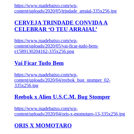
https://www.ruadebaixo.com/wp-
content/uploads/2020/05/trindade_arraial-335x256.jpg
CERVEJA TRINDADE CONVIDA A
CELEBRAR ‘O TEU ARRAIAL’
https://www.ruadebaixo.com/wp-
content/uploads/2020/05/vai-ficar-tudo-bem-
e1589130204162-335x256.png
Vai Ficar Tudo Bem
https://www.ruadebaixo.com/wp-
content/uploads/2020/04/reebok_bug_stomper_02-
335x256.jpg
Reebok x Alien U.S.C.M. Bug Stomper
https://www.ruadebaixo.com/wp-
content/uploads/2020/04/oris-x-momotaro-13-335x256.jpg
ORIS X MOMOTARO