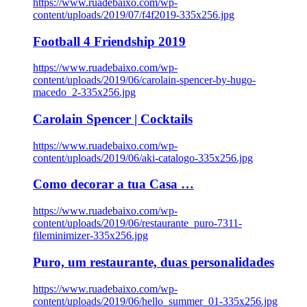
https://www.ruadebaixo.com/wp-
content/uploads/2019/07/f4f2019-335x256.jpg
Football 4 Friendship 2019
https://www.ruadebaixo.com/wp-
content/uploads/2019/06/carolain-spencer-by-hugo-
macedo_2-335x256.jpg
Carolain Spencer | Cocktails
https://www.ruadebaixo.com/wp-
content/uploads/2019/06/aki-catalogo-335x256.jpg
Como decorar a tua Casa …
https://www.ruadebaixo.com/wp-
content/uploads/2019/06/restaurante_puro-7311-
fileminimizer-335x256.jpg
Puro, um restaurante, duas personalidades
https://www.ruadebaixo.com/wp-
content/uploads/2019/06/hello_summer_01-335x256.jpg