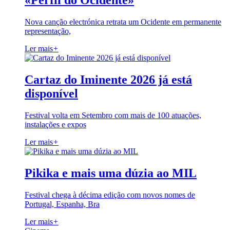
«Perfil do Ocidente»
Nova canção electrónica retrata um Ocidente em permanente
representação,
Ler mais
+
Cartaz do Iminente 2026 já está
disponível
Festival volta em Setembro com mais de 100 atuações,
instalações e expos
Ler mais
+
Pikika e mais uma dúzia ao MIL
Festival chega à décima edição com novos nomes de
Portugal, Espanha, Bra
Ler mais
+