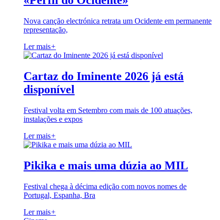
«Perfil do Ocidente»
Nova canção electrónica retrata um Ocidente em permanente
representação,
Ler mais
+
Cartaz do Iminente 2026 já está
disponível
Festival volta em Setembro com mais de 100 atuações,
instalações e expos
Ler mais
+
Pikika e mais uma dúzia ao MIL
Festival chega à décima edição com novos nomes de
Portugal, Espanha, Bra
Ler mais
+