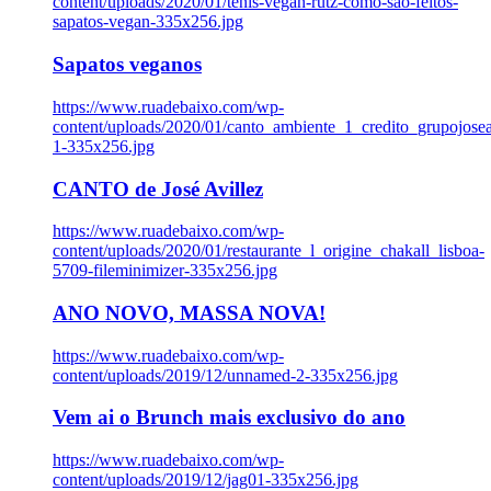
content/uploads/2020/01/tenis-vegan-rutz-como-sao-feitos-
sapatos-vegan-335x256.jpg
Sapatos veganos
https://www.ruadebaixo.com/wp-
content/uploads/2020/01/canto_ambiente_1_credito_grupojosea
1-335x256.jpg
CANTO de José Avillez
https://www.ruadebaixo.com/wp-
content/uploads/2020/01/restaurante_l_origine_chakall_lisboa-
5709-fileminimizer-335x256.jpg
ANO NOVO, MASSA NOVA!
https://www.ruadebaixo.com/wp-
content/uploads/2019/12/unnamed-2-335x256.jpg
Vem ai o Brunch mais exclusivo do ano
https://www.ruadebaixo.com/wp-
content/uploads/2019/12/jag01-335x256.jpg