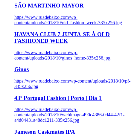
SÃO MARTINHO MAYOR
https://www.ruadebaixo.com/wp-
content/uploads/2018/10/old_fashion_week-335x256.jpg
HAVANA CLUB 7 JUNTA-SE À OLD
FASHIONED WEEK
https://www.ruadebaixo.com/wp-
content/uploads/2018/10/ginos_home-335x256.jpg
Ginos
https://www.ruadebaixo.com/wp-content/uploads/2018/10/pf-
335x256.jpg
43º Portugal Fashion | Porto | Dia 1
https://www.ruadebaixo.com/wp-
content/uploads/2018/10/webimage-490c4386-0d44-42f1-
a4d04431a48dc1211-335x256.jpg
Jameson Caskmates IPA