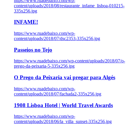
https://www.ruadebaixo.com/wp-
content/uploads/2018/08/restaurante_infame_lisboa-010215-
335x256.jpg
INFAME!
https://www.ruadebaixo.com/wp-
content/uploads/2018/07/dsc2353-335x256.jpg
Passeios no Tejo
https://www.ruadebaixo.com/wp-content/uploads/2018/07/o-
prego-da-peixaria-5-335x256.jpg
O Prego da Peixaria vai pregar para Algés
https://www.ruadebaixo.com/wp-
content/uploads/2018/07/fachada2-335x256.jpg
1908 Lisboa Hotel | World Travel Awards
https://www.ruadebaixo.com/wp-
content/uploads/2018/06/la_villa_sunset-335x256.jpg