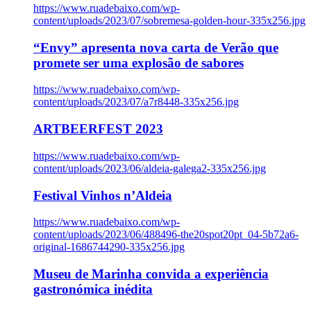
https://www.ruadebaixo.com/wp-
content/uploads/2023/07/sobremesa-golden-hour-335x256.jpg
“Envy” apresenta nova carta de Verão que
promete ser uma explosão de sabores
https://www.ruadebaixo.com/wp-
content/uploads/2023/07/a7r8448-335x256.jpg
ARTBEERFEST 2023
https://www.ruadebaixo.com/wp-
content/uploads/2023/06/aldeia-galega2-335x256.jpg
Festival Vinhos n’Aldeia
https://www.ruadebaixo.com/wp-
content/uploads/2023/06/488496-the20spot20pt_04-5b72a6-
original-1686744290-335x256.jpg
Museu de Marinha convida a experiência
gastronómica inédita