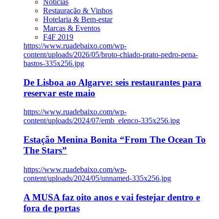
Notícias
Restauração & Vinhos
Hotelaria & Bem-estar
Marcas & Eventos
F4F 2019
https://www.ruadebaixo.com/wp-
content/uploads/2026/05/broto-chiado-prato-pedro-pena-
bastos-335x256.jpg
De Lisboa ao Algarve: seis restaurantes para
reservar este maio
https://www.ruadebaixo.com/wp-
content/uploads/2024/07/emb_elenco-335x256.jpg
Estação Menina Bonita “From The Ocean To
The Stars”
https://www.ruadebaixo.com/wp-
content/uploads/2024/05/unnamed-335x256.jpg
A MUSA faz oito anos e vai festejar dentro e
fora de portas