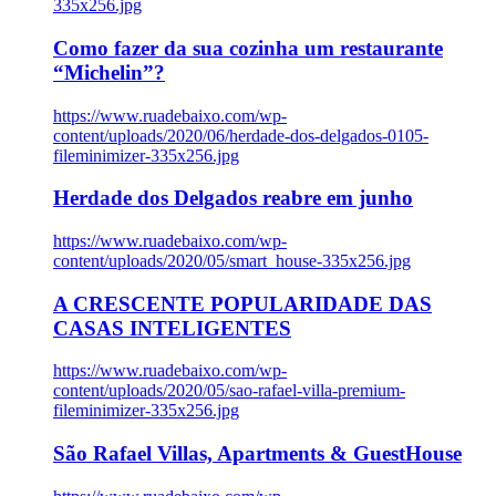
335x256.jpg
Como fazer da sua cozinha um restaurante
“Michelin”?
https://www.ruadebaixo.com/wp-
content/uploads/2020/06/herdade-dos-delgados-0105-
fileminimizer-335x256.jpg
Herdade dos Delgados reabre em junho
https://www.ruadebaixo.com/wp-
content/uploads/2020/05/smart_house-335x256.jpg
A CRESCENTE POPULARIDADE DAS
CASAS INTELIGENTES
https://www.ruadebaixo.com/wp-
content/uploads/2020/05/sao-rafael-villa-premium-
fileminimizer-335x256.jpg
São Rafael Villas, Apartments & GuestHouse