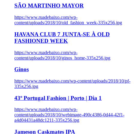
SÃO MARTINHO MAYOR
https://www.ruadebaixo.com/wp-
content/uploads/2018/10/old_fashion_week-335x256.jpg
HAVANA CLUB 7 JUNTA-SE À OLD
FASHIONED WEEK
https://www.ruadebaixo.com/wp-
content/uploads/2018/10/ginos_home-335x256.jpg
Ginos
https://www.ruadebaixo.com/wp-content/uploads/2018/10/pf-
335x256.jpg
43º Portugal Fashion | Porto | Dia 1
https://www.ruadebaixo.com/wp-
content/uploads/2018/10/webimage-490c4386-0d44-42f1-
a4d04431a48dc1211-335x256.jpg
Jameson Caskmates IPA