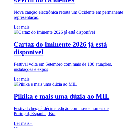
«Perfil do Ocidente»
Nova canção electrónica retrata um Ocidente em permanente
representação,
Ler mais
+
Cartaz do Iminente 2026 já está
disponível
Festival volta em Setembro com mais de 100 atuações,
instalações e expos
Ler mais
+
Pikika e mais uma dúzia ao MIL
Festival chega à décima edição com novos nomes de
Portugal, Espanha, Bra
Ler mais
+