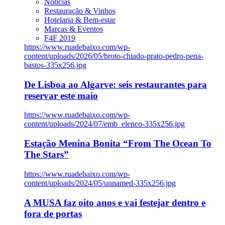
Notícias
Restauração & Vinhos
Hotelaria & Bem-estar
Marcas & Eventos
F4F 2019
https://www.ruadebaixo.com/wp-
content/uploads/2026/05/broto-chiado-prato-pedro-pena-
bastos-335x256.jpg
De Lisboa ao Algarve: seis restaurantes para
reservar este maio
https://www.ruadebaixo.com/wp-
content/uploads/2024/07/emb_elenco-335x256.jpg
Estação Menina Bonita “From The Ocean To
The Stars”
https://www.ruadebaixo.com/wp-
content/uploads/2024/05/unnamed-335x256.jpg
A MUSA faz oito anos e vai festejar dentro e
fora de portas