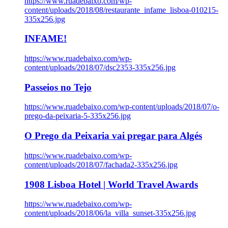
https://www.ruadebaixo.com/wp-
content/uploads/2018/08/restaurante_infame_lisboa-010215-
335x256.jpg
INFAME!
https://www.ruadebaixo.com/wp-
content/uploads/2018/07/dsc2353-335x256.jpg
Passeios no Tejo
https://www.ruadebaixo.com/wp-content/uploads/2018/07/o-
prego-da-peixaria-5-335x256.jpg
O Prego da Peixaria vai pregar para Algés
https://www.ruadebaixo.com/wp-
content/uploads/2018/07/fachada2-335x256.jpg
1908 Lisboa Hotel | World Travel Awards
https://www.ruadebaixo.com/wp-
content/uploads/2018/06/la_villa_sunset-335x256.jpg