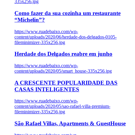
335x256.jpg
Como fazer da sua cozinha um restaurante
“Michelin”?
https://www.ruadebaixo.com/wp-
content/uploads/2020/06/herdade-dos-delgados-0105-
fileminimizer-335x256.jpg
Herdade dos Delgados reabre em junho
https://www.ruadebaixo.com/wp-
content/uploads/2020/05/smart_house-335x256.jpg
A CRESCENTE POPULARIDADE DAS
CASAS INTELIGENTES
https://www.ruadebaixo.com/wp-
content/uploads/2020/05/sao-rafael-villa-premium-
fileminimizer-335x256.jpg
São Rafael Villas, Apartments & GuestHouse