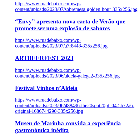
https://www.ruadebaixo.com/wp-
content/uploads/2023/07/sobremesa-golden-hour-335x256.jpg
“Envy” apresenta nova carta de Verão que
promete ser uma explosão de sabores
https://www.ruadebaixo.com/wp-
content/uploads/2023/07/a7r8448-335x256.jpg
ARTBEERFEST 2023
https://www.ruadebaixo.com/wp-
content/uploads/2023/06/aldeia-galega2-335x256.jpg
Festival Vinhos n’Aldeia
https://www.ruadebaixo.com/wp-
content/uploads/2023/06/488496-the20spot20pt_04-5b72a6-
original-1686744290-335x256.jpg
Museu de Marinha convida a experiência
gastronómica inédita