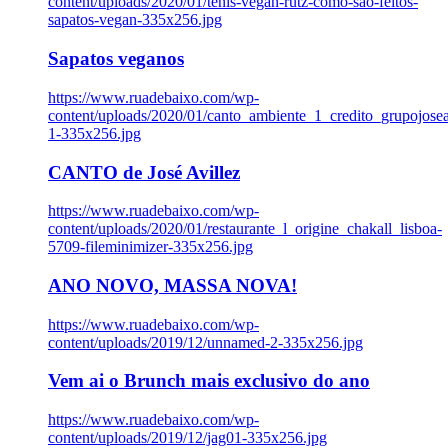
content/uploads/2020/01/tenis-vegan-rutz-como-sao-feitos-
sapatos-vegan-335x256.jpg
Sapatos veganos
https://www.ruadebaixo.com/wp-
content/uploads/2020/01/canto_ambiente_1_credito_grupojosea
1-335x256.jpg
CANTO de José Avillez
https://www.ruadebaixo.com/wp-
content/uploads/2020/01/restaurante_l_origine_chakall_lisboa-
5709-fileminimizer-335x256.jpg
ANO NOVO, MASSA NOVA!
https://www.ruadebaixo.com/wp-
content/uploads/2019/12/unnamed-2-335x256.jpg
Vem ai o Brunch mais exclusivo do ano
https://www.ruadebaixo.com/wp-
content/uploads/2019/12/jag01-335x256.jpg