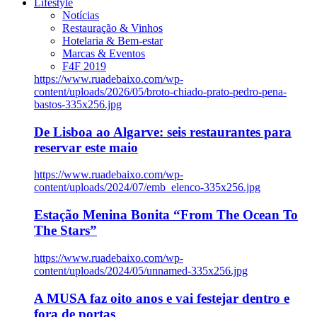
Lifestyle
Notícias
Restauração & Vinhos
Hotelaria & Bem-estar
Marcas & Eventos
F4F 2019
https://www.ruadebaixo.com/wp-
content/uploads/2026/05/broto-chiado-prato-pedro-pena-
bastos-335x256.jpg
De Lisboa ao Algarve: seis restaurantes para
reservar este maio
https://www.ruadebaixo.com/wp-
content/uploads/2024/07/emb_elenco-335x256.jpg
Estação Menina Bonita “From The Ocean To
The Stars”
https://www.ruadebaixo.com/wp-
content/uploads/2024/05/unnamed-335x256.jpg
A MUSA faz oito anos e vai festejar dentro e
fora de portas