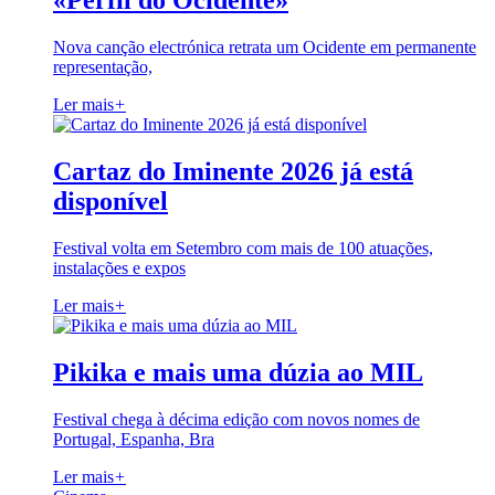
«Perfil do Ocidente»
Nova canção electrónica retrata um Ocidente em permanente
representação,
Ler mais
+
Cartaz do Iminente 2026 já está
disponível
Festival volta em Setembro com mais de 100 atuações,
instalações e expos
Ler mais
+
Pikika e mais uma dúzia ao MIL
Festival chega à décima edição com novos nomes de
Portugal, Espanha, Bra
Ler mais
+