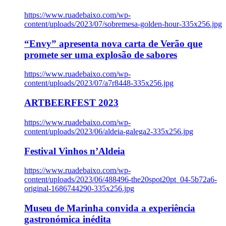
https://www.ruadebaixo.com/wp-
content/uploads/2023/07/sobremesa-golden-hour-335x256.jpg
“Envy” apresenta nova carta de Verão que
promete ser uma explosão de sabores
https://www.ruadebaixo.com/wp-
content/uploads/2023/07/a7r8448-335x256.jpg
ARTBEERFEST 2023
https://www.ruadebaixo.com/wp-
content/uploads/2023/06/aldeia-galega2-335x256.jpg
Festival Vinhos n’Aldeia
https://www.ruadebaixo.com/wp-
content/uploads/2023/06/488496-the20spot20pt_04-5b72a6-
original-1686744290-335x256.jpg
Museu de Marinha convida a experiência
gastronómica inédita