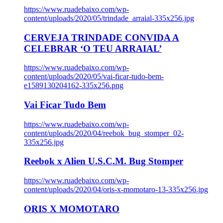
https://www.ruadebaixo.com/wp-
content/uploads/2020/05/trindade_arraial-335x256.jpg
CERVEJA TRINDADE CONVIDA A
CELEBRAR ‘O TEU ARRAIAL’
https://www.ruadebaixo.com/wp-
content/uploads/2020/05/vai-ficar-tudo-bem-
e1589130204162-335x256.png
Vai Ficar Tudo Bem
https://www.ruadebaixo.com/wp-
content/uploads/2020/04/reebok_bug_stomper_02-
335x256.jpg
Reebok x Alien U.S.C.M. Bug Stomper
https://www.ruadebaixo.com/wp-
content/uploads/2020/04/oris-x-momotaro-13-335x256.jpg
ORIS X MOMOTARO