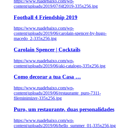
https://www.ruadebaixo.com/wp-
content/uploads/2019/07/f4f2019-335x256.jpg
Football 4 Friendship 2019
https://www.ruadebaixo.com/wp-
content/uploads/2019/06/carolain-spencer-by-hugo-
macedo_2-335x256.jpg
Carolain Spencer | Cocktails
https://www.ruadebaixo.com/wp-
content/uploads/2019/06/aki-catalogo-335x256.jpg
Como decorar a tua Casa …
https://www.ruadebaixo.com/wp-
content/uploads/2019/06/restaurante_puro-7311-
fileminimizer-335x256.jpg
Puro, um restaurante, duas personalidades
https://www.ruadebaixo.com/wp-
content/uploads/2019/06/hello_summer_01-335x256.jpg