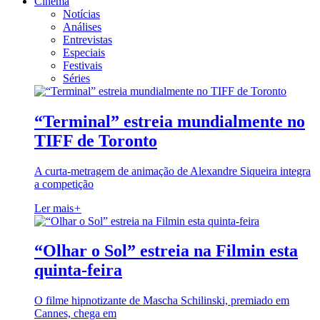
Cinema
Notícias
Análises
Entrevistas
Especiais
Festivais
Séries
“Terminal” estreia mundialmente no
TIFF de Toronto
A curta-metragem de animação de Alexandre Siqueira integra
a competição
Ler mais
+
“Olhar o Sol” estreia na Filmin esta
quinta-feira
O filme hipnotizante de Mascha Schilinski, premiado em
Cannes, chega em