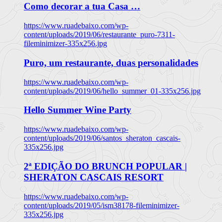
Como decorar a tua Casa …
https://www.ruadebaixo.com/wp-
content/uploads/2019/06/restaurante_puro-7311-
fileminimizer-335x256.jpg
Puro, um restaurante, duas personalidades
https://www.ruadebaixo.com/wp-
content/uploads/2019/06/hello_summer_01-335x256.jpg
Hello Summer Wine Party
https://www.ruadebaixo.com/wp-
content/uploads/2019/06/santos_sheraton_cascais-
335x256.jpg
2ª EDIÇÃO DO BRUNCH POPULAR |
SHERATON CASCAIS RESORT
https://www.ruadebaixo.com/wp-
content/uploads/2019/05/ism38178-fileminimizer-
335x256.jpg