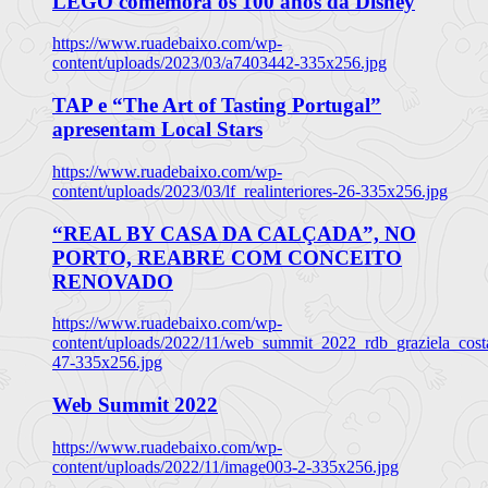
LEGO comemora os 100 anos da Disney
https://www.ruadebaixo.com/wp-
content/uploads/2023/03/a7403442-335x256.jpg
TAP e “The Art of Tasting Portugal”
apresentam Local Stars
https://www.ruadebaixo.com/wp-
content/uploads/2023/03/lf_realinteriores-26-335x256.jpg
“REAL BY CASA DA CALÇADA”, NO
PORTO, REABRE COM CONCEITO
RENOVADO
https://www.ruadebaixo.com/wp-
content/uploads/2022/11/web_summit_2022_rdb_graziela_cost
47-335x256.jpg
Web Summit 2022
https://www.ruadebaixo.com/wp-
content/uploads/2022/11/image003-2-335x256.jpg