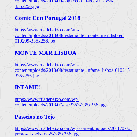
content/uploads/2018/09/comiccon_lisboa-012354-
335x256.jpg
Comic Con Portugal 2018
https://www.ruadebaixo.com/wp-
content/uploads/2018/08/restaurante_monte_mar_lisboa-
010299-335x256.jpg
MONTE MAR LISBOA
https://www.ruadebaixo.com/wp-
content/uploads/2018/08/restaurante_infame_lisboa-010215-
335x256.jpg
INFAME!
https://www.ruadebaixo.com/wp-
content/uploads/2018/07/dsc2353-335x256.jpg
Passeios no Tejo
https://www.ruadebaixo.com/wp-content/uploads/2018/07/o-
prego-da-peixaria-5-335x256.jpg