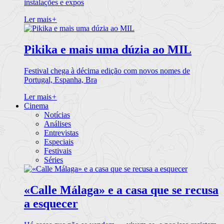
instalações e expos
Ler mais
+
Pikika e mais uma dúzia ao MIL
Festival chega à décima edição com novos nomes de
Portugal, Espanha, Bra
Ler mais
+
Cinema
Notícias
Análises
Entrevistas
Especiais
Festivais
Séries
«Calle Málaga» e a casa que se recusa
a esquecer