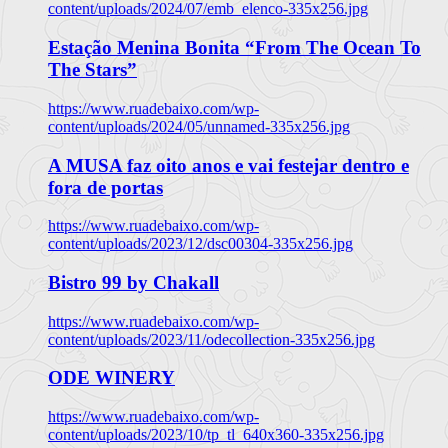
content/uploads/2024/07/emb_elenco-335x256.jpg
Estação Menina Bonita “From The Ocean To
The Stars”
https://www.ruadebaixo.com/wp-
content/uploads/2024/05/unnamed-335x256.jpg
A MUSA faz oito anos e vai festejar dentro e
fora de portas
https://www.ruadebaixo.com/wp-
content/uploads/2023/12/dsc00304-335x256.jpg
Bistro 99 by Chakall
https://www.ruadebaixo.com/wp-
content/uploads/2023/11/odecollection-335x256.jpg
ODE WINERY
https://www.ruadebaixo.com/wp-
content/uploads/2023/10/tp_tl_640x360-335x256.jpg