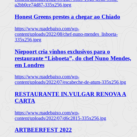
a2bb0ce74d87-335x256.jpeg
Honest Greens prestes a chegar ao Chiado
https://www.ruadebaixo.com/wp-
content/uploads/2022/08/chef-nuno-mendes_lisboeta-
335x256.jpeg
Niepoort cria vinhos exclusivos para o
restaurante “Lisboeta”, do chef Nuno Mendes,
em Londres
https://www.ruadebaixo.com/wp-
content/uploads/2022/07/escabeche-de-atum-335x256.jpg
RESTAURANTE IN.VULGAR RENOVA A
CARTA
https://www.ruadebaixo.com/wp-
content/uploads/2022/07/d6c2815-335x256.jpg
ARTBEERFEST 2022