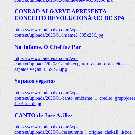
CONRAD ALGARVE APRESENTA
CONCEITO REVOLUCIONÁRIO DE SPA
https://www.ruadebaixo.com/wp-
content/uploads/2020/01/infame2-335x256.jpg
No Infame, O Chef faz Par
https://www.ruadebaixo.com/wp-
content/uploads/2020/01/tenis-vegan-rutz-como-sao-feitos-
sapatos-vegan-335x256.jpg
Sapatos veganos
https://www.ruadebaixo.com/wp-
content/uploads/2020/01/canto_ambiente_1_credito_grupojosea
1-335x256.jpg
CANTO de José Avillez
https://www.ruadebaixo.com/wp-
content/uploads/2020/01/restaurante_l_origine_chakall_lisboa-