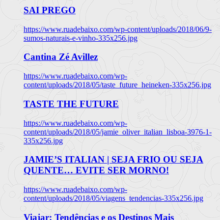
SAI PREGO
https://www.ruadebaixo.com/wp-content/uploads/2018/06/9-
sumos-naturais-e-vinho-335x256.jpg
Cantina Zé Avillez
https://www.ruadebaixo.com/wp-
content/uploads/2018/05/taste_future_heineken-335x256.jpg
TASTE THE FUTURE
https://www.ruadebaixo.com/wp-
content/uploads/2018/05/jamie_oliver_italian_lisboa-3976-1-
335x256.jpg
JAMIE’S ITALIAN | SEJA FRIO OU SEJA
QUENTE… EVITE SER MORNO!
https://www.ruadebaixo.com/wp-
content/uploads/2018/05/viagens_tendencias-335x256.jpg
Viajar: Tendências e os Destinos Mais