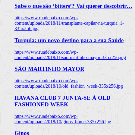
Sabe o que são ‘bitters’? Vai querer descobrir…
https://www.ruadebaixo.com/wp-
content/uploads/2018/11/transplante-capilar-na-turquia_1-
335x256.jpg
Turquia: um novo destino para a sua Saúde
https://www.ruadebaixo.com/wp-
content/uploads/2018/11/sao-martinho-mayor-335x256.jpg
SÃO MARTINHO MAYOR
https://www.ruadebaixo.com/wp-
content/uploads/2018/10/old_fashion_week-335x256.jpg
HAVANA CLUB 7 JUNTA-SE À OLD
FASHIONED WEEK
https://www.ruadebaixo.com/wp-
content/uploads/2018/10/ginos_home-335x256.jpg
Ginos