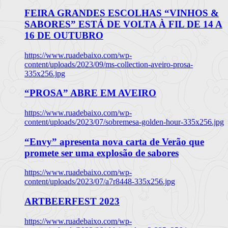
FEIRA GRANDES ESCOLHAS “VINHOS &
SABORES” ESTÁ DE VOLTA À FIL DE 14 A
16 DE OUTUBRO
https://www.ruadebaixo.com/wp-
content/uploads/2023/09/ms-collection-aveiro-prosa-
335x256.jpg
“PROSA” ABRE EM AVEIRO
https://www.ruadebaixo.com/wp-
content/uploads/2023/07/sobremesa-golden-hour-335x256.jpg
“Envy” apresenta nova carta de Verão que
promete ser uma explosão de sabores
https://www.ruadebaixo.com/wp-
content/uploads/2023/07/a7r8448-335x256.jpg
ARTBEERFEST 2023
https://www.ruadebaixo.com/wp-