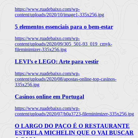
https://www.ruadebaixo.com/wp-
content/uploads/2020/10/image1-335x256.jpg
5 elementos essenciais para o bem-estar
https://www.ruadebaixo.com/wp-
content/uploads/2020/09/305_501-93_019_cmyk-
fileminimizer-335x256.jpg
LEVI’s e LEGO: Arte para vestir
https://www.ruadebaixo.com/wp-
content/uploads/2020/08/apostas-online-top-casinos-
335x256.jpg
Casinos online em Portugal
https://www.ruadebaixo.com/wp-
content/uploads/2020/07/h0a3723-fileminimizer-335x256.jpg
O LARGO DO PAÇO É O RESTAURANTE
ESTRELA MICHELIN QUE O VAI BUSCAR