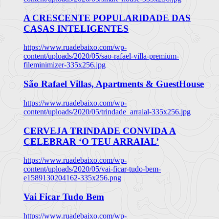
A CRESCENTE POPULARIDADE DAS
CASAS INTELIGENTES
https://www.ruadebaixo.com/wp-
content/uploads/2020/05/sao-rafael-villa-premium-
fileminimizer-335x256.jpg
São Rafael Villas, Apartments & GuestHouse
https://www.ruadebaixo.com/wp-
content/uploads/2020/05/trindade_arraial-335x256.jpg
CERVEJA TRINDADE CONVIDA A
CELEBRAR ‘O TEU ARRAIAL’
https://www.ruadebaixo.com/wp-
content/uploads/2020/05/vai-ficar-tudo-bem-
e1589130204162-335x256.png
Vai Ficar Tudo Bem
https://www.ruadebaixo.com/wp-