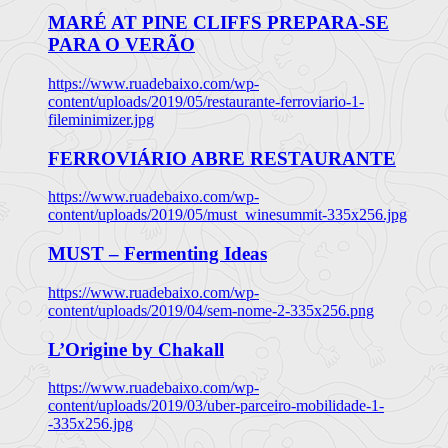
MARÉ AT PINE CLIFFS PREPARA-SE
PARA O VERÃO
https://www.ruadebaixo.com/wp-
content/uploads/2019/05/restaurante-ferroviario-1-
fileminimizer.jpg
FERROVIÁRIO ABRE RESTAURANTE
https://www.ruadebaixo.com/wp-
content/uploads/2019/05/must_winesummit-335x256.jpg
MUST – Fermenting Ideas
https://www.ruadebaixo.com/wp-
content/uploads/2019/04/sem-nome-2-335x256.png
L’Origine by Chakall
https://www.ruadebaixo.com/wp-
content/uploads/2019/03/uber-parceiro-mobilidade-1-
-335x256.jpg