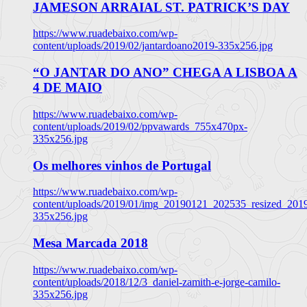
JAMESON ARRAIAL ST. PATRICK’S DAY
https://www.ruadebaixo.com/wp-
content/uploads/2019/02/jantardoano2019-335x256.jpg
“O JANTAR DO ANO” CHEGA A LISBOA A
4 DE MAIO
https://www.ruadebaixo.com/wp-
content/uploads/2019/02/ppvawards_755x470px-
335x256.jpg
Os melhores vinhos de Portugal
https://www.ruadebaixo.com/wp-
content/uploads/2019/01/img_20190121_202535_resized_20
335x256.jpg
Mesa Marcada 2018
https://www.ruadebaixo.com/wp-
content/uploads/2018/12/3_daniel-zamith-e-jorge-camilo-
335x256.jpg