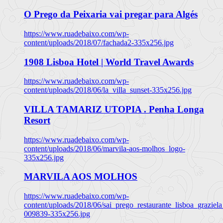
O Prego da Peixaria vai pregar para Algés
https://www.ruadebaixo.com/wp-
content/uploads/2018/07/fachada2-335x256.jpg
1908 Lisboa Hotel | World Travel Awards
https://www.ruadebaixo.com/wp-
content/uploads/2018/06/la_villa_sunset-335x256.jpg
VILLA TAMARIZ UTOPIA . Penha Longa
Resort
https://www.ruadebaixo.com/wp-
content/uploads/2018/06/marvila-aos-molhos_logo-
335x256.jpg
MARVILA AOS MOLHOS
https://www.ruadebaixo.com/wp-
content/uploads/2018/06/sai_prego_restaurante_lisboa_graziela
009839-335x256.jpg