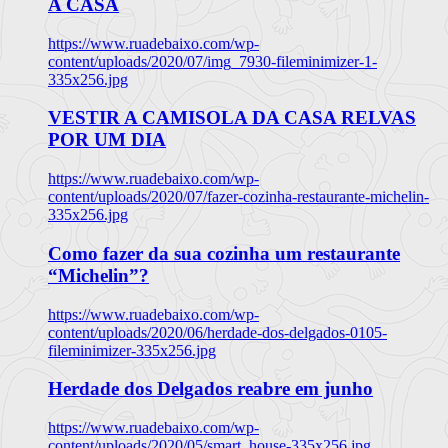
A CASA
https://www.ruadebaixo.com/wp-
content/uploads/2020/07/img_7930-fileminimizer-1-
335x256.jpg
VESTIR A CAMISOLA DA CASA RELVAS
POR UM DIA
https://www.ruadebaixo.com/wp-
content/uploads/2020/07/fazer-cozinha-restaurante-michelin-
335x256.jpg
Como fazer da sua cozinha um restaurante
“Michelin”?
https://www.ruadebaixo.com/wp-
content/uploads/2020/06/herdade-dos-delgados-0105-
fileminimizer-335x256.jpg
Herdade dos Delgados reabre em junho
https://www.ruadebaixo.com/wp-
content/uploads/2020/05/smart_house-335x256.jpg