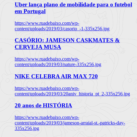
Uber lança plano de mobilidade para o futebol
em Portugal
https://www.ruadebaixo.com/wp-
content/uploads/2019/03/casorio_-1-335x256.jpg
CASÓRIO: JAMESON CASKMATES &
CERVEJA MUSA
https://www.ruadebaixo.com/wp-
content/uploads/2019/03/nature-335x256.jpg
NIKE CELEBRA AIR MAX 720
https://www.ruadebaixo.com/wp-
content/uploads/2019/03/20aniv_historia_pt_2-335x256.jpg
20 anos de HISTÓRIA
https://www.ruadebaixo.com/wp-
content/uploads/2019/03/jameson-arraial-st.-patricks-day-
335x256.jpg