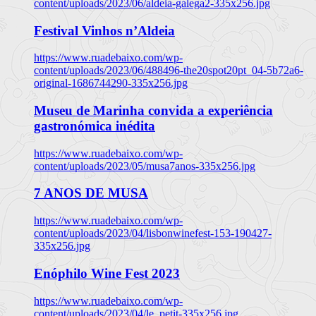
content/uploads/2023/06/aldeia-galega2-335x256.jpg
Festival Vinhos n’Aldeia
https://www.ruadebaixo.com/wp-
content/uploads/2023/06/488496-the20spot20pt_04-5b72a6-
original-1686744290-335x256.jpg
Museu de Marinha convida a experiência
gastronómica inédita
https://www.ruadebaixo.com/wp-
content/uploads/2023/05/musa7anos-335x256.jpg
7 ANOS DE MUSA
https://www.ruadebaixo.com/wp-
content/uploads/2023/04/lisbonwinefest-153-190427-
335x256.jpg
Enóphilo Wine Fest 2023
https://www.ruadebaixo.com/wp-
content/uploads/2023/04/le_petit-335x256.jpg