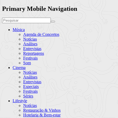
Primary Mobile Navigation
Música
Agenda de Concertos
Notícias
Análises
Entrevistas
Reportagens
Festivais
Som
Cinema
Notícias
Análises
Entrevistas
Especiais
Festivais
Séries
Lifestyle
Notícias
Restauração & Vinhos
Hotelaria & Bem-estar