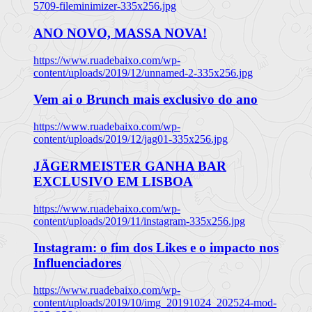
5709-fileminimizer-335x256.jpg
ANO NOVO, MASSA NOVA!
https://www.ruadebaixo.com/wp-
content/uploads/2019/12/unnamed-2-335x256.jpg
Vem ai o Brunch mais exclusivo do ano
https://www.ruadebaixo.com/wp-
content/uploads/2019/12/jag01-335x256.jpg
JÄGERMEISTER GANHA BAR
EXCLUSIVO EM LISBOA
https://www.ruadebaixo.com/wp-
content/uploads/2019/11/instagram-335x256.jpg
Instagram: o fim dos Likes e o impacto nos
Influenciadores
https://www.ruadebaixo.com/wp-
content/uploads/2019/10/img_20191024_202524-mod-