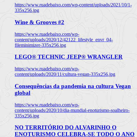
https://www.ruadebaixo.com/wp-content/uploads/2021/10/1-
335x256.jpg
Wine & Grooves #2
https://www.ruadebaixo.com/wp-
content/uploads/2020/12/42122_lifestyle_envr_04-
fileminimizer-335x256.jpg
LEGO® TECHNIC JEEP® WRANGLER
https://www.ruadebaixo.com/wp-
content/uploads/2020/11/cultura-vegan-335x256.jpg
Consequências da pandemia na cultura Vegan
global
https://www.ruadebaixo.com/wp-
content/uploads/2020/10/dia-mundial-enoturismo-soalheiro-
335x256.jpg
NO TERRITÓRIO DO ALVARINHO O
ENOTURISMO CELEBRA-SE TODO O ANO