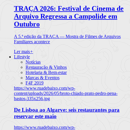
TRAÇA 2026: Festival de Cinema de
Arquivo Regressa a Campolide em
Outubro
A 5.ª edição da TRAÇA — Mostra de Filmes de Arquivos
Familiares acontece
Ler mais
+
Lifestyle
Notícias
Restauração & Vinhos
Hotelaria & Bem-estar
Marcas & Eventos
F4F 2019
https://www.ruadebaixo.com/wp-
content/uploads/2026/05/broto-chiado-prato-pedro-pena-
bastos-335x256.jpg
De Lisboa ao Algarve: seis restaurantes para
reservar este maio
https://www.ruadebaixo.com/wp-