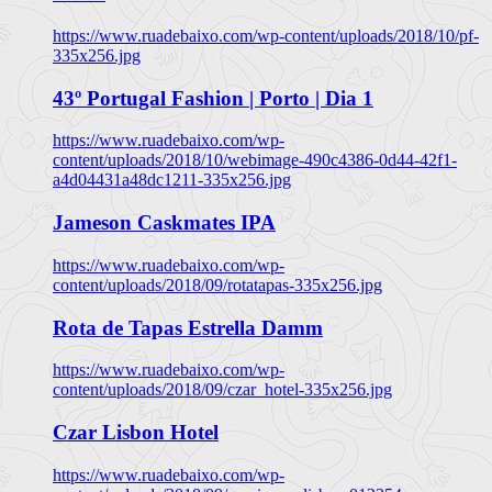
https://www.ruadebaixo.com/wp-content/uploads/2018/10/pf-
335x256.jpg
43º Portugal Fashion | Porto | Dia 1
https://www.ruadebaixo.com/wp-
content/uploads/2018/10/webimage-490c4386-0d44-42f1-
a4d04431a48dc1211-335x256.jpg
Jameson Caskmates IPA
https://www.ruadebaixo.com/wp-
content/uploads/2018/09/rotatapas-335x256.jpg
Rota de Tapas Estrella Damm
https://www.ruadebaixo.com/wp-
content/uploads/2018/09/czar_hotel-335x256.jpg
Czar Lisbon Hotel
https://www.ruadebaixo.com/wp-