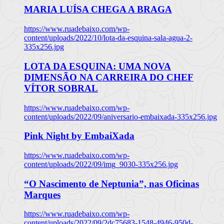
MARIA LUÍSA CHEGA A BRAGA
https://www.ruadebaixo.com/wp-
content/uploads/2022/10/lota-da-esquina-sala-agua-2-
335x256.jpg
LOTA DA ESQUINA: UMA NOVA
DIMENSÃO NA CARREIRA DO CHEF
VÍTOR SOBRAL
https://www.ruadebaixo.com/wp-
content/uploads/2022/09/aniversario-embaixada-335x256.jpg
Pink Night by EmbaiXada
https://www.ruadebaixo.com/wp-
content/uploads/2022/09/img_9030-335x256.jpg
“O Nascimento de Neptunia”, nas Oficinas
Marques
https://www.ruadebaixo.com/wp-
content/uploads/2022/09/2dc75683-1548-4946-950d-