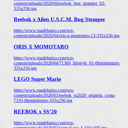
content/uploads/2020/04/reebok_bug_stomper_02-
335x256.jpg
Reebok x Alien U.S.C.M. Bug Stomper
https://www.ruadebaixo.com/wp-
content/uploads/2020/04/oris-x-momotaro-13-335x256.jpg
ORIS X MOMOTARO
https://www.ruadebaixo.com/wp-
content/uploads/2020/04/71360_lifestyle_01-fileminimizer-
335x256.jpg
LEGO Super Mario
https://www.ruadebaixo.com/wp-
content/uploads/2020/03/reebok_ss2020_graziela_costa-
7193-fileminimizer-335x256.jpg
REEBOK x SS’20
https://www.ruadebaixo.com/wp-
content/uploads/2020/02/conrad-spa-4-335x256.jpg