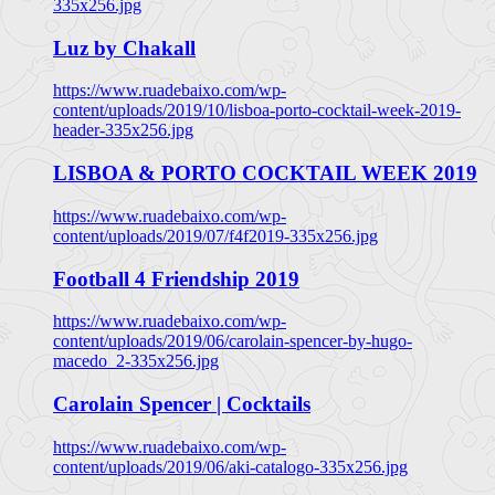
335x256.jpg
Luz by Chakall
https://www.ruadebaixo.com/wp-
content/uploads/2019/10/lisboa-porto-cocktail-week-2019-
header-335x256.jpg
LISBOA & PORTO COCKTAIL WEEK 2019
https://www.ruadebaixo.com/wp-
content/uploads/2019/07/f4f2019-335x256.jpg
Football 4 Friendship 2019
https://www.ruadebaixo.com/wp-
content/uploads/2019/06/carolain-spencer-by-hugo-
macedo_2-335x256.jpg
Carolain Spencer | Cocktails
https://www.ruadebaixo.com/wp-
content/uploads/2019/06/aki-catalogo-335x256.jpg