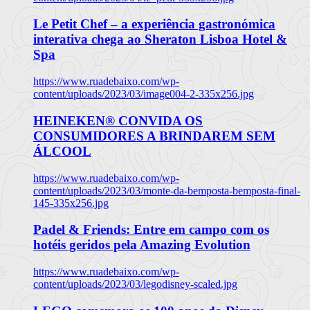
Le Petit Chef – a experiência gastronómica
interativa chega ao Sheraton Lisboa Hotel &
Spa
https://www.ruadebaixo.com/wp-
content/uploads/2023/03/image004-2-335x256.jpg
HEINEKEN® CONVIDA OS
CONSUMIDORES A BRINDAREM SEM
ÁLCOOL
https://www.ruadebaixo.com/wp-
content/uploads/2023/03/monte-da-bemposta-bemposta-final-
145-335x256.jpg
Padel & Friends: Entre em campo com os
hotéis geridos pela Amazing Evolution
https://www.ruadebaixo.com/wp-
content/uploads/2023/03/legodisney-scaled.jpg