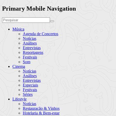
Primary Mobile Navigation
Música
Agenda de Concertos
Notícias
Análises
Entrevistas
Reportagens
Festivais
Som
Cinema
Notícias
Análises
Entrevistas
Especiais
Festivais
Séries
Lifestyle
Notícias
Restauração & Vinhos
Hotelaria & Bem-estar