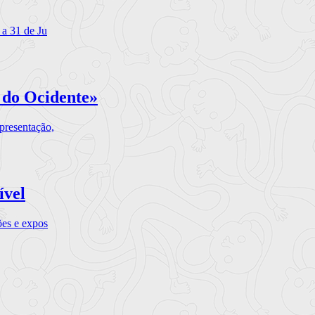
 a 31 de Ju
 do Ocidente»
presentação,
ível
ões e expos