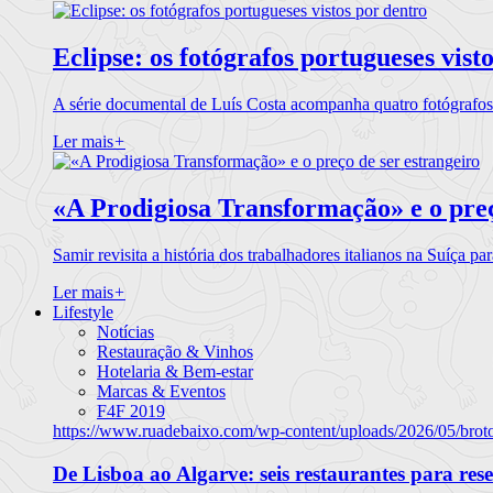
Eclipse: os fotógrafos portugueses vist
A série documental de Luís Costa acompanha quatro fotógrafo
Ler mais
+
«A Prodigiosa Transformação» e o preç
Samir revisita a história dos trabalhadores italianos na Suíça pa
Ler mais
+
Lifestyle
Notícias
Restauração & Vinhos
Hotelaria & Bem-estar
Marcas & Eventos
F4F 2019
https://www.ruadebaixo.com/wp-content/uploads/2026/05/brot
De Lisboa ao Algarve: seis restaurantes para res