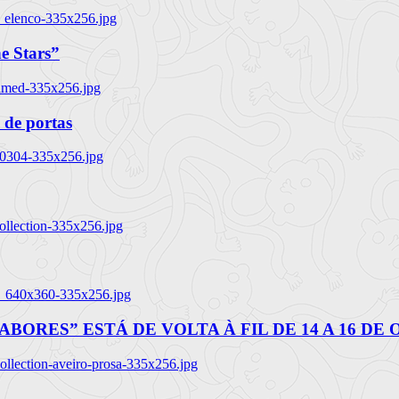
_elenco-335x256.jpg
e Stars”
named-335x256.jpg
 de portas
00304-335x256.jpg
ollection-335x256.jpg
tl_640x360-335x256.jpg
BORES” ESTÁ DE VOLTA À FIL DE 14 A 16 DE
llection-aveiro-prosa-335x256.jpg