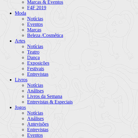
Marcas & Eventos
F4F 2019
Moda
Notícias
Eventos
Marcas
Beleza /Cosmética
Artes
Notícias
Teatro
Dança
Exposições
Festivais
Entrevistas
Livros
Notícias
Análises
Livros da Semana
Entrevistas & Especiais
Jogos
Notícias
Análises
Antevisões
Entrevistas
Eventos