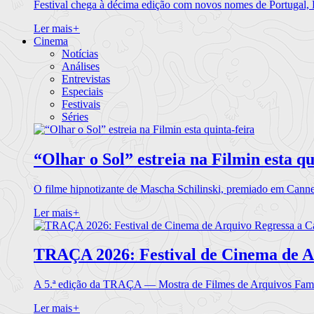
Festival chega à décima edição com novos nomes de Portugal,
Ler mais
+
Cinema
Notícias
Análises
Entrevistas
Especiais
Festivais
Séries
“Olhar o Sol” estreia na Filmin esta qu
O filme hipnotizante de Mascha Schilinski, premiado em Cann
Ler mais
+
TRAÇA 2026: Festival de Cinema de A
A 5.ª edição da TRAÇA — Mostra de Filmes de Arquivos Famil
Ler mais
+