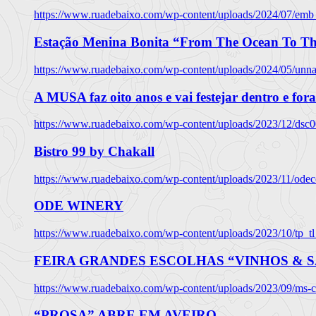
https://www.ruadebaixo.com/wp-content/uploads/2024/07/emb
Estação Menina Bonita “From The Ocean To Th
https://www.ruadebaixo.com/wp-content/uploads/2024/05/un
A MUSA faz oito anos e vai festejar dentro e fora
https://www.ruadebaixo.com/wp-content/uploads/2023/12/dsc
Bistro 99 by Chakall
https://www.ruadebaixo.com/wp-content/uploads/2023/11/odec
ODE WINERY
https://www.ruadebaixo.com/wp-content/uploads/2023/10/tp_
FEIRA GRANDES ESCOLHAS “VINHOS & SA
https://www.ruadebaixo.com/wp-content/uploads/2023/09/ms-co
“PROSA” ABRE EM AVEIRO