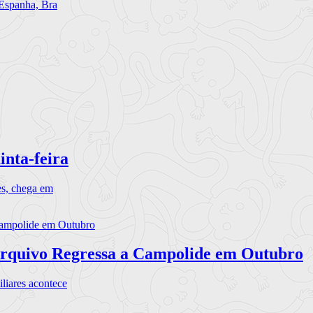
 Espanha, Bra
inta-feira
es, chega em
rquivo Regressa a Campolide em Outubro
iares acontece