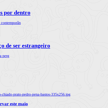
os por dentro
s contemporân
o de ser estrangeiro
ra perg
o-chiado-prato-pedro-pena-bastos-335x256.jpg
ervar este maio