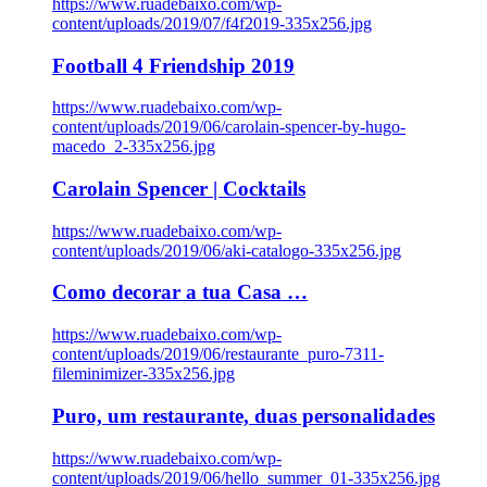
https://www.ruadebaixo.com/wp-
content/uploads/2019/07/f4f2019-335x256.jpg
Football 4 Friendship 2019
https://www.ruadebaixo.com/wp-
content/uploads/2019/06/carolain-spencer-by-hugo-
macedo_2-335x256.jpg
Carolain Spencer | Cocktails
https://www.ruadebaixo.com/wp-
content/uploads/2019/06/aki-catalogo-335x256.jpg
Como decorar a tua Casa …
https://www.ruadebaixo.com/wp-
content/uploads/2019/06/restaurante_puro-7311-
fileminimizer-335x256.jpg
Puro, um restaurante, duas personalidades
https://www.ruadebaixo.com/wp-
content/uploads/2019/06/hello_summer_01-335x256.jpg