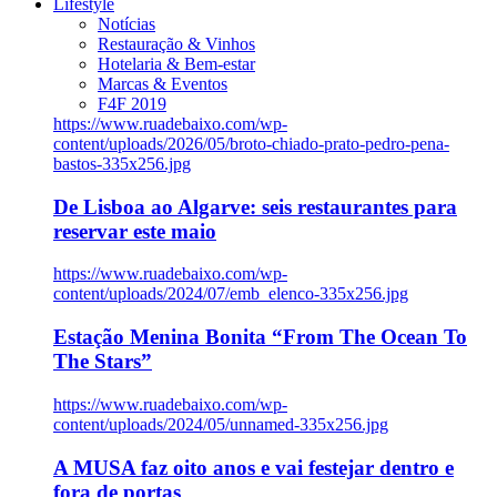
Lifestyle
Notícias
Restauração & Vinhos
Hotelaria & Bem-estar
Marcas & Eventos
F4F 2019
https://www.ruadebaixo.com/wp-
content/uploads/2026/05/broto-chiado-prato-pedro-pena-
bastos-335x256.jpg
De Lisboa ao Algarve: seis restaurantes para
reservar este maio
https://www.ruadebaixo.com/wp-
content/uploads/2024/07/emb_elenco-335x256.jpg
Estação Menina Bonita “From The Ocean To
The Stars”
https://www.ruadebaixo.com/wp-
content/uploads/2024/05/unnamed-335x256.jpg
A MUSA faz oito anos e vai festejar dentro e
fora de portas