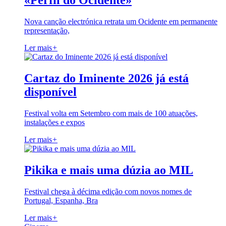
«Perfil do Ocidente»
Nova canção electrónica retrata um Ocidente em permanente
representação,
Ler mais
+
Cartaz do Iminente 2026 já está
disponível
Festival volta em Setembro com mais de 100 atuações,
instalações e expos
Ler mais
+
Pikika e mais uma dúzia ao MIL
Festival chega à décima edição com novos nomes de
Portugal, Espanha, Bra
Ler mais
+