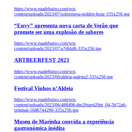
https://www.ruadebaixo.com/wp-
content/uploads/2023/07/sobremesa-golden-hour-335x256.jpg
“Envy” apresenta nova carta de Verão que
promete ser uma explosão de sabores
https://www.ruadebaixo.com/wp-
content/uploads/2023/07/a7r8448-335x256.jpg
ARTBEERFEST 2023
https://www.ruadebaixo.com/wp-
content/uploads/2023/06/aldeia-galega2-335x256.jpg
Festival Vinhos n’Aldeia
https://www.ruadebaixo.com/wp-
content/uploads/2023/06/488496-the20spot20pt_04-5b72a6-
original-1686744290-335x256.jpg
Museu de Marinha convida a experiência
gastronómica inédita