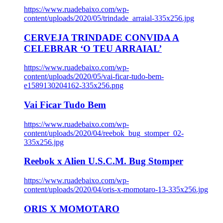
https://www.ruadebaixo.com/wp-
content/uploads/2020/05/trindade_arraial-335x256.jpg
CERVEJA TRINDADE CONVIDA A
CELEBRAR ‘O TEU ARRAIAL’
https://www.ruadebaixo.com/wp-
content/uploads/2020/05/vai-ficar-tudo-bem-
e1589130204162-335x256.png
Vai Ficar Tudo Bem
https://www.ruadebaixo.com/wp-
content/uploads/2020/04/reebok_bug_stomper_02-
335x256.jpg
Reebok x Alien U.S.C.M. Bug Stomper
https://www.ruadebaixo.com/wp-
content/uploads/2020/04/oris-x-momotaro-13-335x256.jpg
ORIS X MOMOTARO