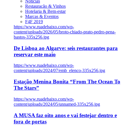
Notícias
Restauração & Vinhos
Hotelaria & Bem-estar
Marcas & Eventos
F4F 2019
https://www.ruadebaixo.com/wp-
content/uploads/2026/05/broto-chiado-prato-pedro-pena-
bastos-335x256.jpg
De Lisboa ao Algarve: seis restaurantes para
reservar este maio
https://www.ruadebaixo.com/wp-
content/uploads/2024/07/emb_elenco-335x256.jpg
Estação Menina Bonita “From The Ocean To
The Stars”
https://www.ruadebaixo.com/wp-
content/uploads/2024/05/unnamed-335x256.jpg
A MUSA faz oito anos e vai festejar dentro e
fora de portas