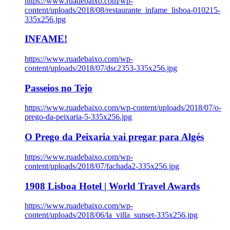
https://www.ruadebaixo.com/wp-
content/uploads/2018/08/restaurante_infame_lisboa-010215-
335x256.jpg
INFAME!
https://www.ruadebaixo.com/wp-
content/uploads/2018/07/dsc2353-335x256.jpg
Passeios no Tejo
https://www.ruadebaixo.com/wp-content/uploads/2018/07/o-
prego-da-peixaria-5-335x256.jpg
O Prego da Peixaria vai pregar para Algés
https://www.ruadebaixo.com/wp-
content/uploads/2018/07/fachada2-335x256.jpg
1908 Lisboa Hotel | World Travel Awards
https://www.ruadebaixo.com/wp-
content/uploads/2018/06/la_villa_sunset-335x256.jpg