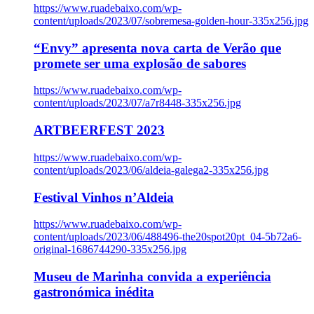
https://www.ruadebaixo.com/wp-
content/uploads/2023/07/sobremesa-golden-hour-335x256.jpg
“Envy” apresenta nova carta de Verão que
promete ser uma explosão de sabores
https://www.ruadebaixo.com/wp-
content/uploads/2023/07/a7r8448-335x256.jpg
ARTBEERFEST 2023
https://www.ruadebaixo.com/wp-
content/uploads/2023/06/aldeia-galega2-335x256.jpg
Festival Vinhos n’Aldeia
https://www.ruadebaixo.com/wp-
content/uploads/2023/06/488496-the20spot20pt_04-5b72a6-
original-1686744290-335x256.jpg
Museu de Marinha convida a experiência
gastronómica inédita