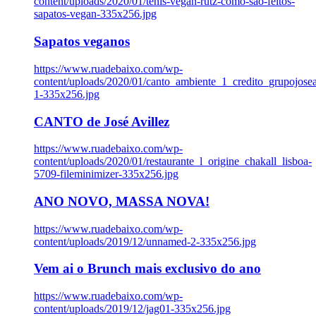
content/uploads/2020/01/tenis-vegan-rutz-como-sao-feitos-
sapatos-vegan-335x256.jpg
Sapatos veganos
https://www.ruadebaixo.com/wp-
content/uploads/2020/01/canto_ambiente_1_credito_grupojosea
1-335x256.jpg
CANTO de José Avillez
https://www.ruadebaixo.com/wp-
content/uploads/2020/01/restaurante_l_origine_chakall_lisboa-
5709-fileminimizer-335x256.jpg
ANO NOVO, MASSA NOVA!
https://www.ruadebaixo.com/wp-
content/uploads/2019/12/unnamed-2-335x256.jpg
Vem ai o Brunch mais exclusivo do ano
https://www.ruadebaixo.com/wp-
content/uploads/2019/12/jag01-335x256.jpg