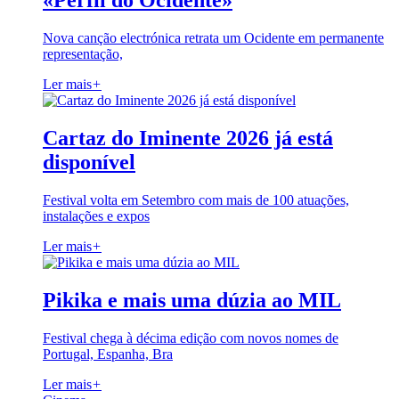
«Perfil do Ocidente»
Nova canção electrónica retrata um Ocidente em permanente
representação,
Ler mais
+
Cartaz do Iminente 2026 já está
disponível
Festival volta em Setembro com mais de 100 atuações,
instalações e expos
Ler mais
+
Pikika e mais uma dúzia ao MIL
Festival chega à décima edição com novos nomes de
Portugal, Espanha, Bra
Ler mais
+