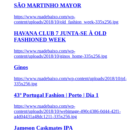
SÃO MARTINHO MAYOR
https://www.ruadebaixo.com/wp-
content/uploads/2018/10/old_fashion_week-335x256.jpg
HAVANA CLUB 7 JUNTA-SE À OLD
FASHIONED WEEK
https://www.ruadebaixo.com/wp-
content/uploads/2018/10/ginos_home-335x256.jpg
Ginos
https://www.ruadebaixo.com/wp-content/uploads/2018/10/pf-
335x256.jpg
43º Portugal Fashion | Porto | Dia 1
https://www.ruadebaixo.com/wp-
content/uploads/2018/10/webimage-490c4386-0d44-42f1-
a4d04431a48dc1211-335x256.jpg
Jameson Caskmates IPA