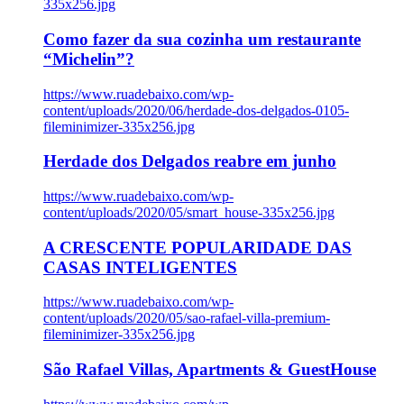
335x256.jpg
Como fazer da sua cozinha um restaurante
“Michelin”?
https://www.ruadebaixo.com/wp-
content/uploads/2020/06/herdade-dos-delgados-0105-
fileminimizer-335x256.jpg
Herdade dos Delgados reabre em junho
https://www.ruadebaixo.com/wp-
content/uploads/2020/05/smart_house-335x256.jpg
A CRESCENTE POPULARIDADE DAS
CASAS INTELIGENTES
https://www.ruadebaixo.com/wp-
content/uploads/2020/05/sao-rafael-villa-premium-
fileminimizer-335x256.jpg
São Rafael Villas, Apartments & GuestHouse