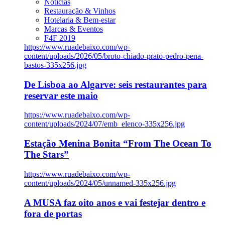
Notícias
Restauração & Vinhos
Hotelaria & Bem-estar
Marcas & Eventos
F4F 2019
https://www.ruadebaixo.com/wp-
content/uploads/2026/05/broto-chiado-prato-pedro-pena-
bastos-335x256.jpg
De Lisboa ao Algarve: seis restaurantes para
reservar este maio
https://www.ruadebaixo.com/wp-
content/uploads/2024/07/emb_elenco-335x256.jpg
Estação Menina Bonita “From The Ocean To
The Stars”
https://www.ruadebaixo.com/wp-
content/uploads/2024/05/unnamed-335x256.jpg
A MUSA faz oito anos e vai festejar dentro e
fora de portas