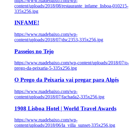
https://www.ruadebaixo.com/wp-
content/uploads/2018/08/restaurante_infame_lisboa-010215-
335x256.jpg
INFAME!
https://www.ruadebaixo.com/wp-
content/uploads/2018/07/dsc2353-335x256.jpg
Passeios no Tejo
https://www.ruadebaixo.com/wp-content/uploads/2018/07/o-
prego-da-peixaria-5-335x256.jpg
O Prego da Peixaria vai pregar para Algés
https://www.ruadebaixo.com/wp-
content/uploads/2018/07/fachada2-335x256.jpg
1908 Lisboa Hotel | World Travel Awards
https://www.ruadebaixo.com/wp-
content/uploads/2018/06/la_villa_sunset-335x256.jpg