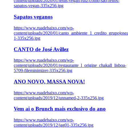
content/uploads/2020/01/tenis-vegan-rutz-como-sao-feitos-
sapatos-vegan-335x256.jpg
Sapatos veganos
https://www.ruadebaixo.com/wp-
content/uploads/2020/01/canto_ambiente_1_credito_grupojosea
1-335x256.jpg
CANTO de José Avillez
https://www.ruadebaixo.com/wp-
content/uploads/2020/01/restaurante_l_origine_chakall_lisboa-
5709-fileminimizer-335x256.jpg
ANO NOVO, MASSA NOVA!
https://www.ruadebaixo.com/wp-
content/uploads/2019/12/unnamed-2-335x256.jpg
Vem ai o Brunch mais exclusivo do ano
https://www.ruadebaixo.com/wp-
content/uploads/2019/12/jag01-335x256.jpg