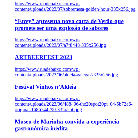
https://www.ruadebaixo.com/wp-
content/uploads/2023/07/sobremesa-golden-hour-335x256.jpg
“Envy” apresenta nova carta de Verão que
promete ser uma explosão de sabores
https://www.ruadebaixo.com/wp-
content/uploads/2023/07/a7r8448-335x256.jpg
ARTBEERFEST 2023
https://www.ruadebaixo.com/wp-
content/uploads/2023/06/aldeia-galega2-335x256.jpg
Festival Vinhos n’Aldeia
https://www.ruadebaixo.com/wp-
content/uploads/2023/06/488496-the20spot20pt_04-5b72a6-
original-1686744290-335x256.jpg
Museu de Marinha convida a experiência
gastronómica inédita