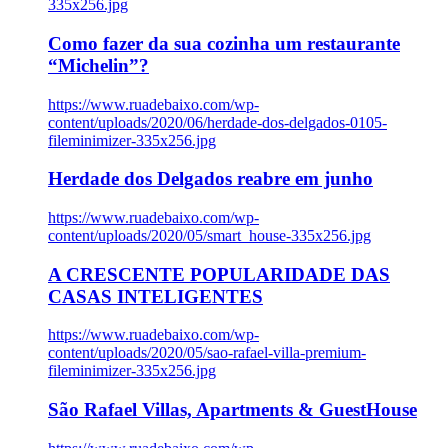
335x256.jpg
Como fazer da sua cozinha um restaurante
“Michelin”?
https://www.ruadebaixo.com/wp-
content/uploads/2020/06/herdade-dos-delgados-0105-
fileminimizer-335x256.jpg
Herdade dos Delgados reabre em junho
https://www.ruadebaixo.com/wp-
content/uploads/2020/05/smart_house-335x256.jpg
A CRESCENTE POPULARIDADE DAS
CASAS INTELIGENTES
https://www.ruadebaixo.com/wp-
content/uploads/2020/05/sao-rafael-villa-premium-
fileminimizer-335x256.jpg
São Rafael Villas, Apartments & GuestHouse