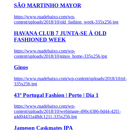
SÃO MARTINHO MAYOR
https://www.ruadebaixo.com/wp-
content/uploads/2018/10/old_fashion_week-335x256.jpg
HAVANA CLUB 7 JUNTA-SE À OLD
FASHIONED WEEK
https://www.ruadebaixo.com/wp-
content/uploads/2018/10/ginos_home-335x256.jpg
Ginos
https://www.ruadebaixo.com/wp-content/uploads/2018/10/pf-
335x256.jpg
43º Portugal Fashion | Porto | Dia 1
https://www.ruadebaixo.com/wp-
content/uploads/2018/10/webimage-490c4386-0d44-42f1-
a4d04431a48dc1211-335x256.jpg
Jameson Caskmates IPA