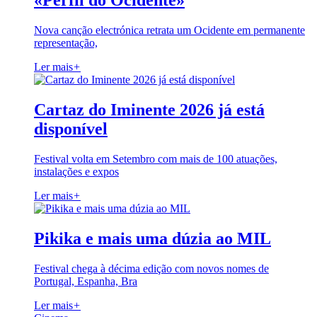
«Perfil do Ocidente»
Nova canção electrónica retrata um Ocidente em permanente
representação,
Ler mais
+
Cartaz do Iminente 2026 já está
disponível
Festival volta em Setembro com mais de 100 atuações,
instalações e expos
Ler mais
+
Pikika e mais uma dúzia ao MIL
Festival chega à décima edição com novos nomes de
Portugal, Espanha, Bra
Ler mais
+