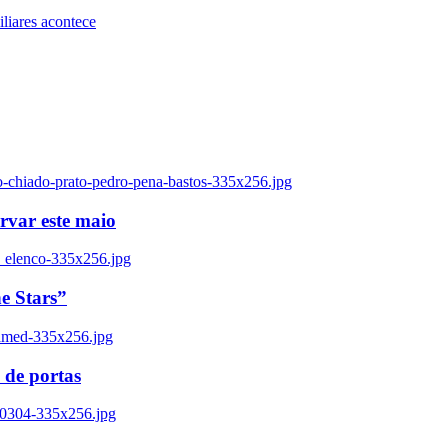
iares acontece
o-chiado-prato-pedro-pena-bastos-335x256.jpg
ervar este maio
_elenco-335x256.jpg
e Stars”
named-335x256.jpg
 de portas
00304-335x256.jpg