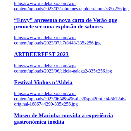
https://www.ruadebaixo.com/wp-
content/uploads/2023/07/sobremesa-golden-hour-335x256.jpg
“Envy” apresenta nova carta de Verão que
promete ser uma explosão de sabores
https://www.ruadebaixo.com/wp-
content/uploads/2023/07/a7r8448-335x256.jpg
ARTBEERFEST 2023
https://www.ruadebaixo.com/wp-
content/uploads/2023/06/aldeia-galega2-335x256.jpg
Festival Vinhos n’Aldeia
https://www.ruadebaixo.com/wp-
content/uploads/2023/06/488496-the20spot20pt_04-5b72a6-
original-1686744290-335x256.jpg
Museu de Marinha convida a experiência
gastronómica inédita