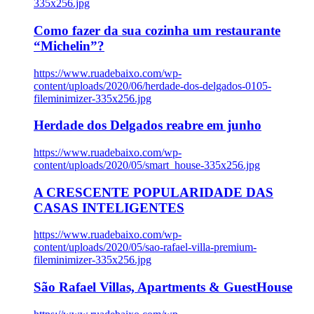
335x256.jpg
Como fazer da sua cozinha um restaurante
“Michelin”?
https://www.ruadebaixo.com/wp-
content/uploads/2020/06/herdade-dos-delgados-0105-
fileminimizer-335x256.jpg
Herdade dos Delgados reabre em junho
https://www.ruadebaixo.com/wp-
content/uploads/2020/05/smart_house-335x256.jpg
A CRESCENTE POPULARIDADE DAS
CASAS INTELIGENTES
https://www.ruadebaixo.com/wp-
content/uploads/2020/05/sao-rafael-villa-premium-
fileminimizer-335x256.jpg
São Rafael Villas, Apartments & GuestHouse