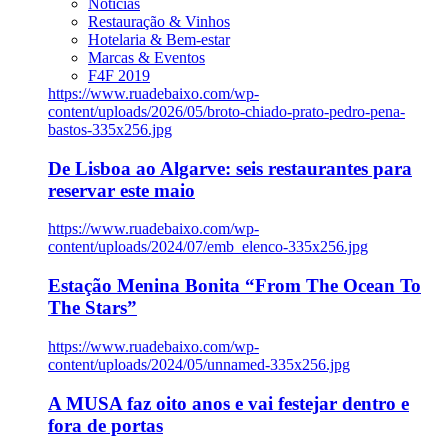
Notícias
Restauração & Vinhos
Hotelaria & Bem-estar
Marcas & Eventos
F4F 2019
https://www.ruadebaixo.com/wp-
content/uploads/2026/05/broto-chiado-prato-pedro-pena-
bastos-335x256.jpg
De Lisboa ao Algarve: seis restaurantes para
reservar este maio
https://www.ruadebaixo.com/wp-
content/uploads/2024/07/emb_elenco-335x256.jpg
Estação Menina Bonita “From The Ocean To
The Stars”
https://www.ruadebaixo.com/wp-
content/uploads/2024/05/unnamed-335x256.jpg
A MUSA faz oito anos e vai festejar dentro e
fora de portas