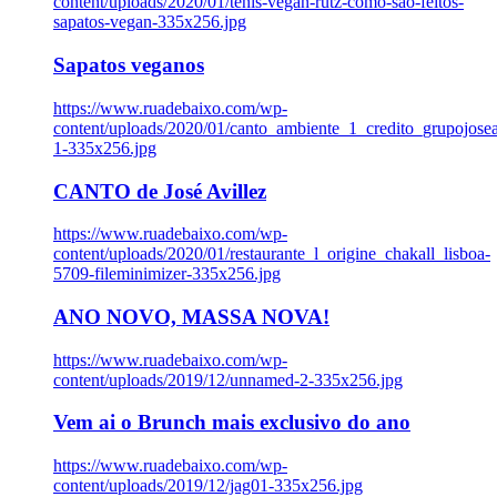
content/uploads/2020/01/tenis-vegan-rutz-como-sao-feitos-
sapatos-vegan-335x256.jpg
Sapatos veganos
https://www.ruadebaixo.com/wp-
content/uploads/2020/01/canto_ambiente_1_credito_grupojosea
1-335x256.jpg
CANTO de José Avillez
https://www.ruadebaixo.com/wp-
content/uploads/2020/01/restaurante_l_origine_chakall_lisboa-
5709-fileminimizer-335x256.jpg
ANO NOVO, MASSA NOVA!
https://www.ruadebaixo.com/wp-
content/uploads/2019/12/unnamed-2-335x256.jpg
Vem ai o Brunch mais exclusivo do ano
https://www.ruadebaixo.com/wp-
content/uploads/2019/12/jag01-335x256.jpg