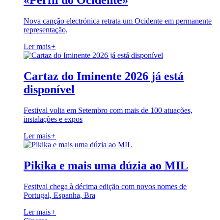
«Perfil do Ocidente»
Nova canção electrónica retrata um Ocidente em permanente
representação,
Ler mais
+
Cartaz do Iminente 2026 já está
disponível
Festival volta em Setembro com mais de 100 atuações,
instalações e expos
Ler mais
+
Pikika e mais uma dúzia ao MIL
Festival chega à décima edição com novos nomes de
Portugal, Espanha, Bra
Ler mais
+