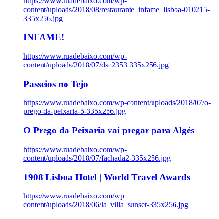
https://www.ruadebaixo.com/wp-
content/uploads/2018/08/restaurante_infame_lisboa-010215-
335x256.jpg
INFAME!
https://www.ruadebaixo.com/wp-
content/uploads/2018/07/dsc2353-335x256.jpg
Passeios no Tejo
https://www.ruadebaixo.com/wp-content/uploads/2018/07/o-
prego-da-peixaria-5-335x256.jpg
O Prego da Peixaria vai pregar para Algés
https://www.ruadebaixo.com/wp-
content/uploads/2018/07/fachada2-335x256.jpg
1908 Lisboa Hotel | World Travel Awards
https://www.ruadebaixo.com/wp-
content/uploads/2018/06/la_villa_sunset-335x256.jpg