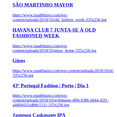
SÃO MARTINHO MAYOR
https://www.ruadebaixo.com/wp-
content/uploads/2018/10/old_fashion_week-335x256.jpg
HAVANA CLUB 7 JUNTA-SE À OLD
FASHIONED WEEK
https://www.ruadebaixo.com/wp-
content/uploads/2018/10/ginos_home-335x256.jpg
Ginos
https://www.ruadebaixo.com/wp-content/uploads/2018/10/pf-
335x256.jpg
43º Portugal Fashion | Porto | Dia 1
https://www.ruadebaixo.com/wp-
content/uploads/2018/10/webimage-490c4386-0d44-42f1-
a4d04431a48dc1211-335x256.jpg
Jameson Caskmates IPA