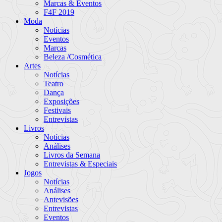
Marcas & Eventos
F4F 2019
Moda
Notícias
Eventos
Marcas
Beleza /Cosmética
Artes
Notícias
Teatro
Dança
Exposições
Festivais
Entrevistas
Livros
Notícias
Análises
Livros da Semana
Entrevistas & Especiais
Jogos
Notícias
Análises
Antevisões
Entrevistas
Eventos