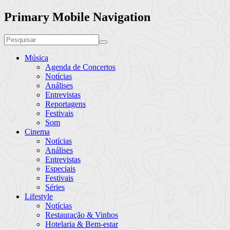
Primary Mobile Navigation
Música
Agenda de Concertos
Notícias
Análises
Entrevistas
Reportagens
Festivais
Som
Cinema
Notícias
Análises
Entrevistas
Especiais
Festivais
Séries
Lifestyle
Notícias
Restauração & Vinhos
Hotelaria & Bem-estar