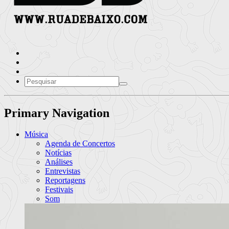
Primary Navigation
Música
Agenda de Concertos
Notícias
Análises
Entrevistas
Reportagens
Festivais
Som