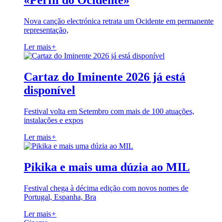
«Perfil do Ocidente»
Nova canção electrónica retrata um Ocidente em permanente
representação,
Ler mais
+
Cartaz do Iminente 2026 já está
disponível
Festival volta em Setembro com mais de 100 atuações,
instalações e expos
Ler mais
+
Pikika e mais uma dúzia ao MIL
Festival chega à décima edição com novos nomes de
Portugal, Espanha, Bra
Ler mais
+