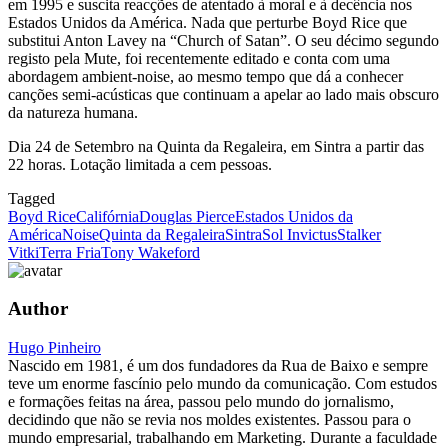
em 1995 e suscita reacções de atentado à moral e à decência nos
Estados Unidos da América. Nada que perturbe Boyd Rice que
substitui Anton Lavey na “Church of Satan”. O seu décimo segundo
registo pela Mute, foi recentemente editado e conta com uma
abordagem ambient-noise, ao mesmo tempo que dá a conhecer
canções semi-acústicas que continuam a apelar ao lado mais obscuro
da natureza humana.
Dia 24 de Setembro na Quinta da Regaleira, em Sintra a partir das
22 horas. Lotação limitada a cem pessoas.
Tagged
Boyd Rice
Califórnia
Douglas Pierce
Estados Unidos da
América
Noise
Quinta da Regaleira
Sintra
Sol Invictus
Stalker
Vitki
Terra Fria
Tony Wakeford
Author
Hugo Pinheiro
Nascido em 1981, é um dos fundadores da Rua de Baixo e sempre
teve um enorme fascínio pelo mundo da comunicação. Com estudos
e formações feitas na área, passou pelo mundo do jornalismo,
decidindo que não se revia nos moldes existentes. Passou para o
mundo empresarial, trabalhando em Marketing. Durante a faculdade