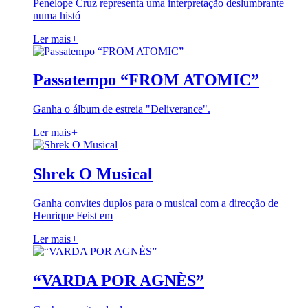
Penélope Cruz representa uma interpretação deslumbrante
numa histó
Ler mais
+
Passatempo “FROM ATOMIC”
Ganha o álbum de estreia "Deliverance".
Ler mais
+
Shrek O Musical
Ganha convites duplos para o musical com a direcção de
Henrique Feist em
Ler mais
+
“VARDA POR AGNÈS”