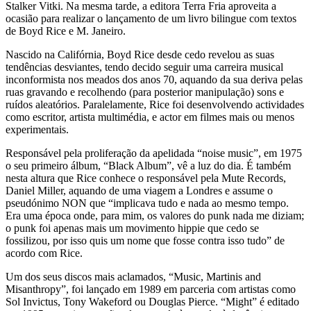
Stalker Vitki. Na mesma tarde, a editora Terra Fria aproveita a
ocasião para realizar o lançamento de um livro bilingue com textos
de Boyd Rice e M. Janeiro.
Nascido na Califórnia, Boyd Rice desde cedo revelou as suas
tendências desviantes, tendo decido seguir uma carreira musical
inconformista nos meados dos anos 70, aquando da sua deriva pelas
ruas gravando e recolhendo (para posterior manipulação) sons e
ruídos aleatórios. Paralelamente, Rice foi desenvolvendo actividades
como escritor, artista multimédia, e actor em filmes mais ou menos
experimentais.
Responsável pela proliferação da apelidada “noise music”, em 1975
o seu primeiro álbum, “Black Album”, vê a luz do dia. É também
nesta altura que Rice conhece o responsável pela Mute Records,
Daniel Miller, aquando de uma viagem a Londres e assume o
pseudónimo NON que “implicava tudo e nada ao mesmo tempo.
Era uma época onde, para mim, os valores do punk nada me diziam;
o punk foi apenas mais um movimento hippie que cedo se
fossilizou, por isso quis um nome que fosse contra isso tudo” de
acordo com Rice.
Um dos seus discos mais aclamados, “Music, Martinis and
Misanthropy”, foi lançado em 1989 em parceria com artistas como
Sol Invictus, Tony Wakeford ou Douglas Pierce. “Might” é editado