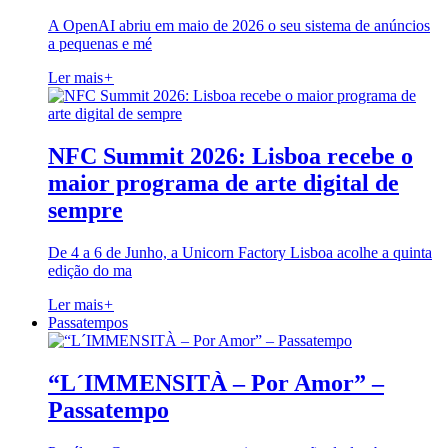
A OpenAI abriu em maio de 2026 o seu sistema de anúncios
a pequenas e mé
Ler mais
+
NFC Summit 2026: Lisboa recebe o
maior programa de arte digital de
sempre
De 4 a 6 de Junho, a Unicorn Factory Lisboa acolhe a quinta
edição do ma
Ler mais
+
Passatempos
“L´IMMENSITÀ – Por Amor” –
Passatempo