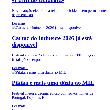
«Perfil do Ocidente»
Nova canção electrónica retrata um Ocidente em permanente
representação,
Ler mais
+
Cartaz do Iminente 2026 já está
disponível
Festival volta em Setembro com mais de 100 atuações,
instalações e expos
Ler mais
+
Pikika e mais uma dúzia ao MIL
Festival chega à décima edição com novos nomes de
Portugal, Espanha, Bra
Ler mais
+