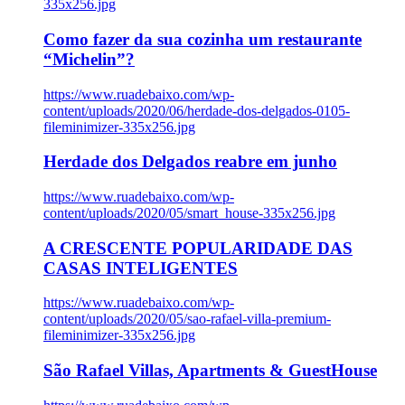
335x256.jpg
Como fazer da sua cozinha um restaurante
“Michelin”?
https://www.ruadebaixo.com/wp-
content/uploads/2020/06/herdade-dos-delgados-0105-
fileminimizer-335x256.jpg
Herdade dos Delgados reabre em junho
https://www.ruadebaixo.com/wp-
content/uploads/2020/05/smart_house-335x256.jpg
A CRESCENTE POPULARIDADE DAS
CASAS INTELIGENTES
https://www.ruadebaixo.com/wp-
content/uploads/2020/05/sao-rafael-villa-premium-
fileminimizer-335x256.jpg
São Rafael Villas, Apartments & GuestHouse