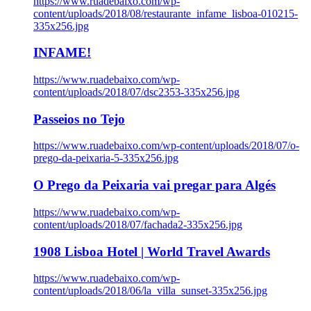
https://www.ruadebaixo.com/wp-
content/uploads/2018/08/restaurante_infame_lisboa-010215-
335x256.jpg
INFAME!
https://www.ruadebaixo.com/wp-
content/uploads/2018/07/dsc2353-335x256.jpg
Passeios no Tejo
https://www.ruadebaixo.com/wp-content/uploads/2018/07/o-
prego-da-peixaria-5-335x256.jpg
O Prego da Peixaria vai pregar para Algés
https://www.ruadebaixo.com/wp-
content/uploads/2018/07/fachada2-335x256.jpg
1908 Lisboa Hotel | World Travel Awards
https://www.ruadebaixo.com/wp-
content/uploads/2018/06/la_villa_sunset-335x256.jpg