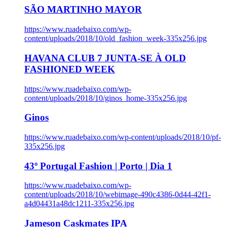
SÃO MARTINHO MAYOR
https://www.ruadebaixo.com/wp-
content/uploads/2018/10/old_fashion_week-335x256.jpg
HAVANA CLUB 7 JUNTA-SE À OLD
FASHIONED WEEK
https://www.ruadebaixo.com/wp-
content/uploads/2018/10/ginos_home-335x256.jpg
Ginos
https://www.ruadebaixo.com/wp-content/uploads/2018/10/pf-
335x256.jpg
43º Portugal Fashion | Porto | Dia 1
https://www.ruadebaixo.com/wp-
content/uploads/2018/10/webimage-490c4386-0d44-42f1-
a4d04431a48dc1211-335x256.jpg
Jameson Caskmates IPA