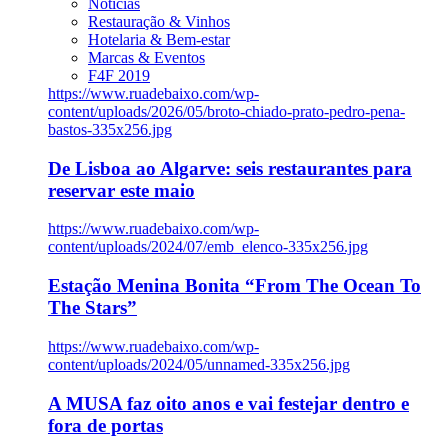
Notícias
Restauração & Vinhos
Hotelaria & Bem-estar
Marcas & Eventos
F4F 2019
https://www.ruadebaixo.com/wp-
content/uploads/2026/05/broto-chiado-prato-pedro-pena-
bastos-335x256.jpg
De Lisboa ao Algarve: seis restaurantes para
reservar este maio
https://www.ruadebaixo.com/wp-
content/uploads/2024/07/emb_elenco-335x256.jpg
Estação Menina Bonita “From The Ocean To
The Stars”
https://www.ruadebaixo.com/wp-
content/uploads/2024/05/unnamed-335x256.jpg
A MUSA faz oito anos e vai festejar dentro e
fora de portas