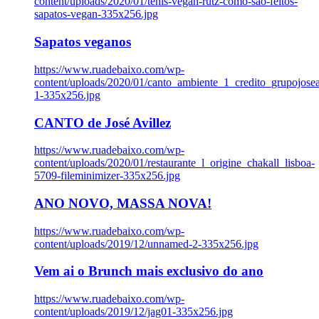
content/uploads/2020/01/tenis-vegan-rutz-como-sao-feitos-
sapatos-vegan-335x256.jpg
Sapatos veganos
https://www.ruadebaixo.com/wp-
content/uploads/2020/01/canto_ambiente_1_credito_grupojosea
1-335x256.jpg
CANTO de José Avillez
https://www.ruadebaixo.com/wp-
content/uploads/2020/01/restaurante_l_origine_chakall_lisboa-
5709-fileminimizer-335x256.jpg
ANO NOVO, MASSA NOVA!
https://www.ruadebaixo.com/wp-
content/uploads/2019/12/unnamed-2-335x256.jpg
Vem ai o Brunch mais exclusivo do ano
https://www.ruadebaixo.com/wp-
content/uploads/2019/12/jag01-335x256.jpg