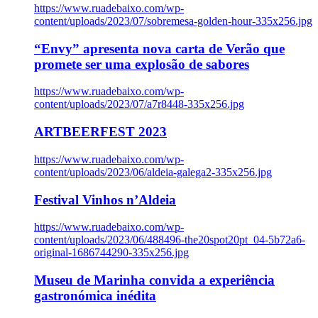
https://www.ruadebaixo.com/wp-
content/uploads/2023/07/sobremesa-golden-hour-335x256.jpg
“Envy” apresenta nova carta de Verão que
promete ser uma explosão de sabores
https://www.ruadebaixo.com/wp-
content/uploads/2023/07/a7r8448-335x256.jpg
ARTBEERFEST 2023
https://www.ruadebaixo.com/wp-
content/uploads/2023/06/aldeia-galega2-335x256.jpg
Festival Vinhos n’Aldeia
https://www.ruadebaixo.com/wp-
content/uploads/2023/06/488496-the20spot20pt_04-5b72a6-
original-1686744290-335x256.jpg
Museu de Marinha convida a experiência
gastronómica inédita