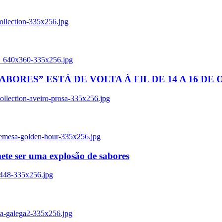
ollection-335x256.jpg
tl_640x360-335x256.jpg
BORES” ESTÁ DE VOLTA À FIL DE 14 A 16 DE
llection-aveiro-prosa-335x256.jpg
remesa-golden-hour-335x256.jpg
ete ser uma explosão de sabores
8448-335x256.jpg
ia-galega2-335x256.jpg