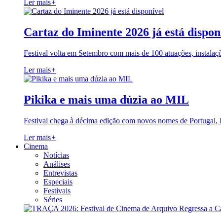
Ler mais
+
Cartaz do Iminente 2026 já está dispon
Festival volta em Setembro com mais de 100 atuações, instalaç
Ler mais
+
Pikika e mais uma dúzia ao MIL
Festival chega à décima edição com novos nomes de Portugal,
Ler mais
+
Cinema
Notícias
Análises
Entrevistas
Especiais
Festivais
Séries