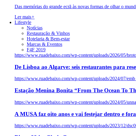
Das memórias do grande ecrã às novas formas de olhar o mundo
Ler mais
+
Lifestyle
Notícias
Restauração & Vinhos
Hotelaria & Bem-estar
Marcas & Eventos
F4F 2019
https://www.ruadebaixo.com/wp-content/uploads/2026/05/brot
De Lisboa ao Algarve: seis restaurantes para res
https://www.ruadebaixo.com/wp-content/uploads/2024/07/emb
Estação Menina Bonita “From The Ocean To Th
https://www.ruadebaixo.com/wp-content/uploads/2024/05/un
A MUSA faz oito anos e vai festejar dentro e fora
https://www.ruadebaixo.com/wp-content/uploads/2023/12/dsc