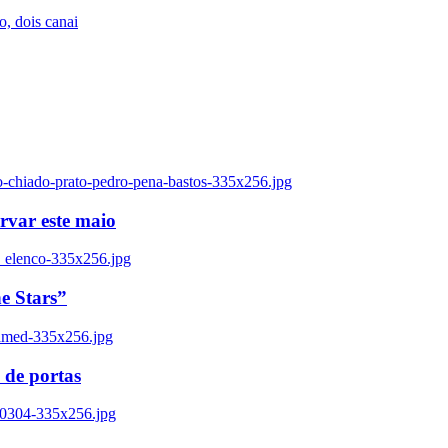
, dois canai
o-chiado-prato-pedro-pena-bastos-335x256.jpg
ervar este maio
_elenco-335x256.jpg
e Stars”
named-335x256.jpg
 de portas
00304-335x256.jpg