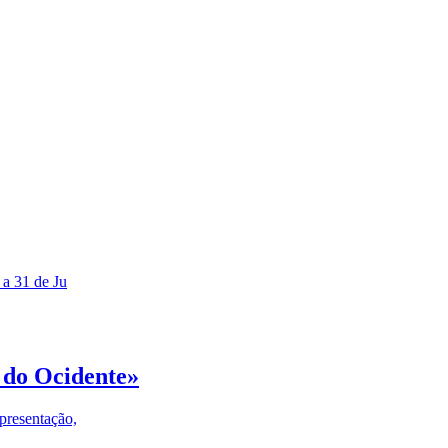
 a 31 de Ju
 do Ocidente»
presentação,