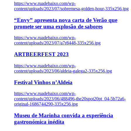
https://www.ruadebaixo.com/wp-
content/uploads/2023/07/sobremesa-golden-hour-335x256.jpg
“Envy” apresenta nova carta de Verão que
promete ser uma explosão de sabores
https://www.ruadebaixo.com/wp-
content/uploads/2023/07/a7r8448-335x256.jpg
ARTBEERFEST 2023
https://www.ruadebaixo.com/wp-
content/uploads/2023/06/aldeia-galega2-335x256.jpg
Festival Vinhos n’Aldeia
https://www.ruadebaixo.com/wp-
content/uploads/2023/06/488496-the20spot20pt_04-5b72a6-
original-1686744290-335x256.jpg
Museu de Marinha convida a experiência
gastronómica inédita