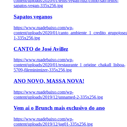
content/uploads/2020/01/tenis-vegan-rutz-como-sao-feitos-
sapatos-vegan-335x256.jpg
Sapatos veganos
https://www.ruadebaixo.com/wp-
content/uploads/2020/01/canto_ambiente_1_credito_grupojosea
1-335x256.jpg
CANTO de José Avillez
https://www.ruadebaixo.com/wp-
content/uploads/2020/01/restaurante_l_origine_chakall_lisboa-
5709-fileminimizer-335x256.jpg
ANO NOVO, MASSA NOVA!
https://www.ruadebaixo.com/wp-
content/uploads/2019/12/unnamed-2-335x256.jpg
Vem ai o Brunch mais exclusivo do ano
https://www.ruadebaixo.com/wp-
content/uploads/2019/12/jag01-335x256.jpg