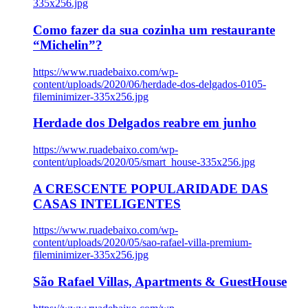
335x256.jpg
Como fazer da sua cozinha um restaurante
“Michelin”?
https://www.ruadebaixo.com/wp-
content/uploads/2020/06/herdade-dos-delgados-0105-
fileminimizer-335x256.jpg
Herdade dos Delgados reabre em junho
https://www.ruadebaixo.com/wp-
content/uploads/2020/05/smart_house-335x256.jpg
A CRESCENTE POPULARIDADE DAS
CASAS INTELIGENTES
https://www.ruadebaixo.com/wp-
content/uploads/2020/05/sao-rafael-villa-premium-
fileminimizer-335x256.jpg
São Rafael Villas, Apartments & GuestHouse