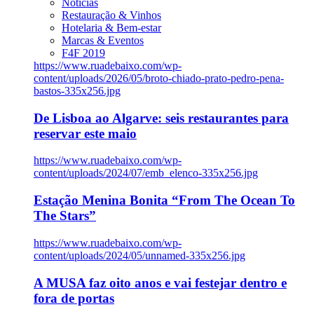
Notícias
Restauração & Vinhos
Hotelaria & Bem-estar
Marcas & Eventos
F4F 2019
https://www.ruadebaixo.com/wp-
content/uploads/2026/05/broto-chiado-prato-pedro-pena-
bastos-335x256.jpg
De Lisboa ao Algarve: seis restaurantes para
reservar este maio
https://www.ruadebaixo.com/wp-
content/uploads/2024/07/emb_elenco-335x256.jpg
Estação Menina Bonita “From The Ocean To
The Stars”
https://www.ruadebaixo.com/wp-
content/uploads/2024/05/unnamed-335x256.jpg
A MUSA faz oito anos e vai festejar dentro e
fora de portas