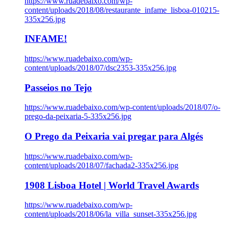
https://www.ruadebaixo.com/wp-
content/uploads/2018/08/restaurante_infame_lisboa-010215-
335x256.jpg
INFAME!
https://www.ruadebaixo.com/wp-
content/uploads/2018/07/dsc2353-335x256.jpg
Passeios no Tejo
https://www.ruadebaixo.com/wp-content/uploads/2018/07/o-
prego-da-peixaria-5-335x256.jpg
O Prego da Peixaria vai pregar para Algés
https://www.ruadebaixo.com/wp-
content/uploads/2018/07/fachada2-335x256.jpg
1908 Lisboa Hotel | World Travel Awards
https://www.ruadebaixo.com/wp-
content/uploads/2018/06/la_villa_sunset-335x256.jpg