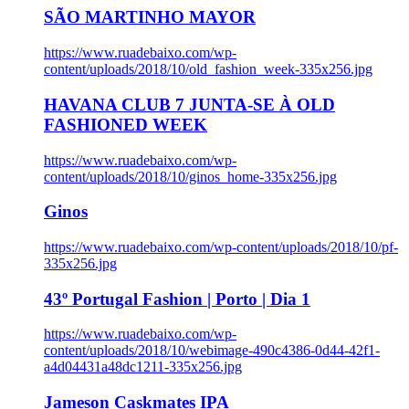
SÃO MARTINHO MAYOR
https://www.ruadebaixo.com/wp-
content/uploads/2018/10/old_fashion_week-335x256.jpg
HAVANA CLUB 7 JUNTA-SE À OLD
FASHIONED WEEK
https://www.ruadebaixo.com/wp-
content/uploads/2018/10/ginos_home-335x256.jpg
Ginos
https://www.ruadebaixo.com/wp-content/uploads/2018/10/pf-
335x256.jpg
43º Portugal Fashion | Porto | Dia 1
https://www.ruadebaixo.com/wp-
content/uploads/2018/10/webimage-490c4386-0d44-42f1-
a4d04431a48dc1211-335x256.jpg
Jameson Caskmates IPA