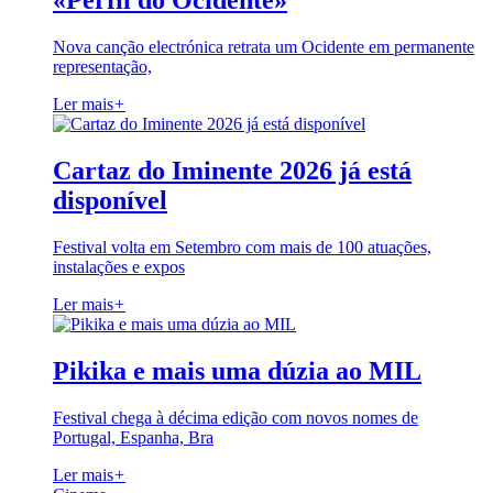
«Perfil do Ocidente»
Nova canção electrónica retrata um Ocidente em permanente
representação,
Ler mais
+
Cartaz do Iminente 2026 já está
disponível
Festival volta em Setembro com mais de 100 atuações,
instalações e expos
Ler mais
+
Pikika e mais uma dúzia ao MIL
Festival chega à décima edição com novos nomes de
Portugal, Espanha, Bra
Ler mais
+