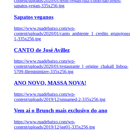
content/uploads/2020/01/tenis-vegan-rutz-como-sao-feitos-
sapatos-vegan-335x256.jpg
Sapatos veganos
https://www.ruadebaixo.com/wp-
content/uploads/2020/01/canto_ambiente_1_credito_grupojosea
1-335x256.jpg
CANTO de José Avillez
https://www.ruadebaixo.com/wp-
content/uploads/2020/01/restaurante_l_origine_chakall_lisboa-
5709-fileminimizer-335x256.jpg
ANO NOVO, MASSA NOVA!
https://www.ruadebaixo.com/wp-
content/uploads/2019/12/unnamed-2-335x256.jpg
Vem ai o Brunch mais exclusivo do ano
https://www.ruadebaixo.com/wp-
content/uploads/2019/12/jag01-335x256.jpg