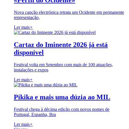
«Perfil do Ocidente»
Nova canção electrónica retrata um Ocidente em permanente
representação,
Ler mais
+
Cartaz do Iminente 2026 já está
disponível
Festival volta em Setembro com mais de 100 atuações,
instalações e expos
Ler mais
+
Pikika e mais uma dúzia ao MIL
Festival chega à décima edição com novos nomes de
Portugal, Espanha, Bra
Ler mais
+