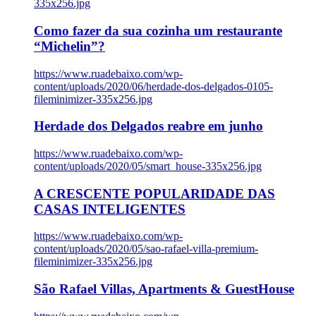
335x256.jpg
Como fazer da sua cozinha um restaurante
“Michelin”?
https://www.ruadebaixo.com/wp-
content/uploads/2020/06/herdade-dos-delgados-0105-
fileminimizer-335x256.jpg
Herdade dos Delgados reabre em junho
https://www.ruadebaixo.com/wp-
content/uploads/2020/05/smart_house-335x256.jpg
A CRESCENTE POPULARIDADE DAS
CASAS INTELIGENTES
https://www.ruadebaixo.com/wp-
content/uploads/2020/05/sao-rafael-villa-premium-
fileminimizer-335x256.jpg
São Rafael Villas, Apartments & GuestHouse