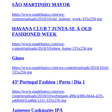
SÃO MARTINHO MAYOR
https://www.ruadebaixo.com/wp-
content/uploads/2018/10/old_fashion_week-335x256.jpg
HAVANA CLUB 7 JUNTA-SE À OLD
FASHIONED WEEK
https://www.ruadebaixo.com/wp-
content/uploads/2018/10/ginos_home-335x256.jpg
Ginos
https://www.ruadebaixo.com/wp-content/uploads/2018/10/pf-
335x256.jpg
43º Portugal Fashion | Porto | Dia 1
https://www.ruadebaixo.com/wp-
content/uploads/2018/10/webimage-490c4386-0d44-42f1-
a4d04431a48dc1211-335x256.jpg
Jameson Caskmates IPA