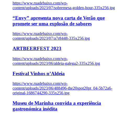
https://www.ruadebaixo.com/wp-
content/uploads/2023/07/sobremesa-golden-hour-335x256.jpg
“Envy” apresenta nova carta de Verão que
promete ser uma explosão de sabores
https://www.ruadebaixo.com/wp-
content/uploads/2023/07/a7r8448-335x256.jpg
ARTBEERFEST 2023
https://www.ruadebaixo.com/wp-
content/uploads/2023/06/aldeia-galega2-335x256.jpg
Festival Vinhos n’Aldeia
https://www.ruadebaixo.com/wp-
content/uploads/2023/06/488496-the20spot20pt_04-5b72a6-
original-1686744290-335x256.jpg
Museu de Marinha convida a experiência
gastronómica inédita