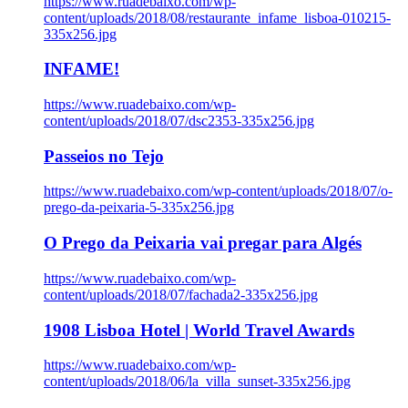
https://www.ruadebaixo.com/wp-
content/uploads/2018/08/restaurante_infame_lisboa-010215-
335x256.jpg
INFAME!
https://www.ruadebaixo.com/wp-
content/uploads/2018/07/dsc2353-335x256.jpg
Passeios no Tejo
https://www.ruadebaixo.com/wp-content/uploads/2018/07/o-
prego-da-peixaria-5-335x256.jpg
O Prego da Peixaria vai pregar para Algés
https://www.ruadebaixo.com/wp-
content/uploads/2018/07/fachada2-335x256.jpg
1908 Lisboa Hotel | World Travel Awards
https://www.ruadebaixo.com/wp-
content/uploads/2018/06/la_villa_sunset-335x256.jpg