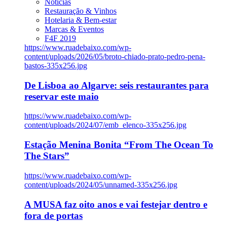
Notícias
Restauração & Vinhos
Hotelaria & Bem-estar
Marcas & Eventos
F4F 2019
https://www.ruadebaixo.com/wp-
content/uploads/2026/05/broto-chiado-prato-pedro-pena-
bastos-335x256.jpg
De Lisboa ao Algarve: seis restaurantes para
reservar este maio
https://www.ruadebaixo.com/wp-
content/uploads/2024/07/emb_elenco-335x256.jpg
Estação Menina Bonita “From The Ocean To
The Stars”
https://www.ruadebaixo.com/wp-
content/uploads/2024/05/unnamed-335x256.jpg
A MUSA faz oito anos e vai festejar dentro e
fora de portas