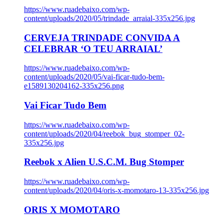
https://www.ruadebaixo.com/wp-
content/uploads/2020/05/trindade_arraial-335x256.jpg
CERVEJA TRINDADE CONVIDA A
CELEBRAR ‘O TEU ARRAIAL’
https://www.ruadebaixo.com/wp-
content/uploads/2020/05/vai-ficar-tudo-bem-
e1589130204162-335x256.png
Vai Ficar Tudo Bem
https://www.ruadebaixo.com/wp-
content/uploads/2020/04/reebok_bug_stomper_02-
335x256.jpg
Reebok x Alien U.S.C.M. Bug Stomper
https://www.ruadebaixo.com/wp-
content/uploads/2020/04/oris-x-momotaro-13-335x256.jpg
ORIS X MOMOTARO