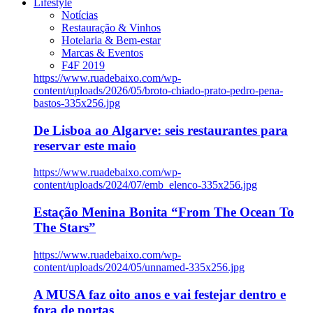
Lifestyle
Notícias
Restauração & Vinhos
Hotelaria & Bem-estar
Marcas & Eventos
F4F 2019
https://www.ruadebaixo.com/wp-
content/uploads/2026/05/broto-chiado-prato-pedro-pena-
bastos-335x256.jpg
De Lisboa ao Algarve: seis restaurantes para
reservar este maio
https://www.ruadebaixo.com/wp-
content/uploads/2024/07/emb_elenco-335x256.jpg
Estação Menina Bonita “From The Ocean To
The Stars”
https://www.ruadebaixo.com/wp-
content/uploads/2024/05/unnamed-335x256.jpg
A MUSA faz oito anos e vai festejar dentro e
fora de portas