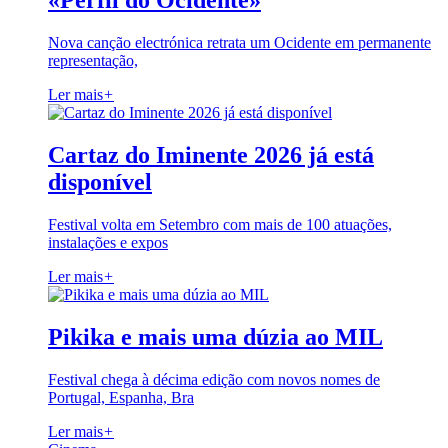
«Perfil do Ocidente»
Nova canção electrónica retrata um Ocidente em permanente
representação,
Ler mais
+
Cartaz do Iminente 2026 já está
disponível
Festival volta em Setembro com mais de 100 atuações,
instalações e expos
Ler mais
+
Pikika e mais uma dúzia ao MIL
Festival chega à décima edição com novos nomes de
Portugal, Espanha, Bra
Ler mais
+