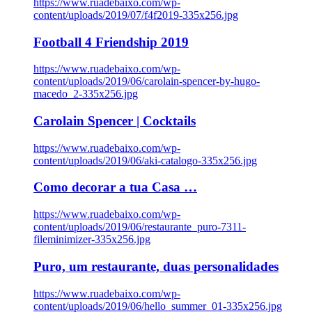
https://www.ruadebaixo.com/wp-
content/uploads/2019/07/f4f2019-335x256.jpg
Football 4 Friendship 2019
https://www.ruadebaixo.com/wp-
content/uploads/2019/06/carolain-spencer-by-hugo-
macedo_2-335x256.jpg
Carolain Spencer | Cocktails
https://www.ruadebaixo.com/wp-
content/uploads/2019/06/aki-catalogo-335x256.jpg
Como decorar a tua Casa …
https://www.ruadebaixo.com/wp-
content/uploads/2019/06/restaurante_puro-7311-
fileminimizer-335x256.jpg
Puro, um restaurante, duas personalidades
https://www.ruadebaixo.com/wp-
content/uploads/2019/06/hello_summer_01-335x256.jpg