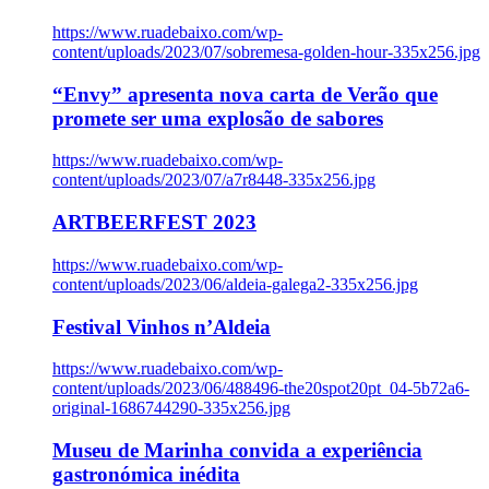
https://www.ruadebaixo.com/wp-
content/uploads/2023/07/sobremesa-golden-hour-335x256.jpg
“Envy” apresenta nova carta de Verão que
promete ser uma explosão de sabores
https://www.ruadebaixo.com/wp-
content/uploads/2023/07/a7r8448-335x256.jpg
ARTBEERFEST 2023
https://www.ruadebaixo.com/wp-
content/uploads/2023/06/aldeia-galega2-335x256.jpg
Festival Vinhos n’Aldeia
https://www.ruadebaixo.com/wp-
content/uploads/2023/06/488496-the20spot20pt_04-5b72a6-
original-1686744290-335x256.jpg
Museu de Marinha convida a experiência
gastronómica inédita