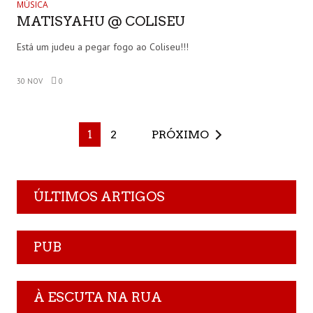
MÚSICA
MATISYAHU @ COLISEU
Está um judeu a pegar fogo ao Coliseu!!!
30 NOV
0
1
2
PRÓXIMO
ÚLTIMOS ARTIGOS
PUB
À ESCUTA NA RUA