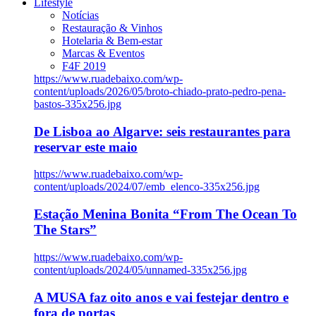
Lifestyle
Notícias
Restauração & Vinhos
Hotelaria & Bem-estar
Marcas & Eventos
F4F 2019
https://www.ruadebaixo.com/wp-
content/uploads/2026/05/broto-chiado-prato-pedro-pena-
bastos-335x256.jpg
De Lisboa ao Algarve: seis restaurantes para
reservar este maio
https://www.ruadebaixo.com/wp-
content/uploads/2024/07/emb_elenco-335x256.jpg
Estação Menina Bonita “From The Ocean To
The Stars”
https://www.ruadebaixo.com/wp-
content/uploads/2024/05/unnamed-335x256.jpg
A MUSA faz oito anos e vai festejar dentro e
fora de portas