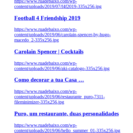
https://www.ruadebaixo.com/wp-
content/uploads/2019/07/f4f2019-335x256.jpg
Football 4 Friendship 2019
https://www.ruadebaixo.com/wp-
content/uploads/2019/06/carolain-spencer-by-hugo-
macedo_2-335x256.jpg
Carolain Spencer | Cocktails
https://www.ruadebaixo.com/wp-
content/uploads/2019/06/aki-catalogo-335x256.jpg
Como decorar a tua Casa …
https://www.ruadebaixo.com/wp-
content/uploads/2019/06/restaurante_puro-7311-
fileminimizer-335x256.jpg
Puro, um restaurante, duas personalidades
https://www.ruadebaixo.com/wp-
content/uploads/2019/06/hello_summer_01-335x256.jpg