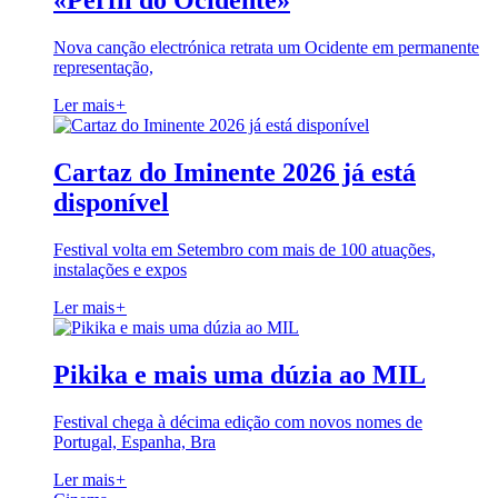
«Perfil do Ocidente»
Nova canção electrónica retrata um Ocidente em permanente
representação,
Ler mais
+
Cartaz do Iminente 2026 já está
disponível
Festival volta em Setembro com mais de 100 atuações,
instalações e expos
Ler mais
+
Pikika e mais uma dúzia ao MIL
Festival chega à décima edição com novos nomes de
Portugal, Espanha, Bra
Ler mais
+