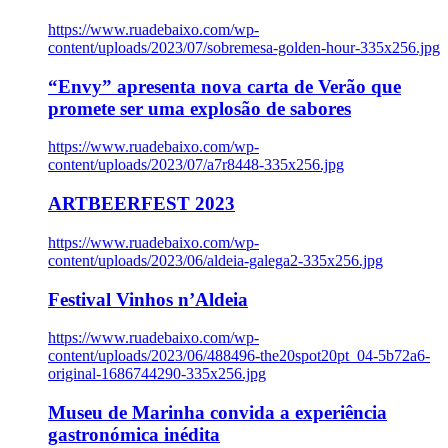
https://www.ruadebaixo.com/wp-
content/uploads/2023/07/sobremesa-golden-hour-335x256.jpg
“Envy” apresenta nova carta de Verão que
promete ser uma explosão de sabores
https://www.ruadebaixo.com/wp-
content/uploads/2023/07/a7r8448-335x256.jpg
ARTBEERFEST 2023
https://www.ruadebaixo.com/wp-
content/uploads/2023/06/aldeia-galega2-335x256.jpg
Festival Vinhos n’Aldeia
https://www.ruadebaixo.com/wp-
content/uploads/2023/06/488496-the20spot20pt_04-5b72a6-
original-1686744290-335x256.jpg
Museu de Marinha convida a experiência
gastronómica inédita