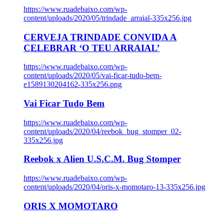
https://www.ruadebaixo.com/wp-
content/uploads/2020/05/trindade_arraial-335x256.jpg
CERVEJA TRINDADE CONVIDA A
CELEBRAR ‘O TEU ARRAIAL’
https://www.ruadebaixo.com/wp-
content/uploads/2020/05/vai-ficar-tudo-bem-
e1589130204162-335x256.png
Vai Ficar Tudo Bem
https://www.ruadebaixo.com/wp-
content/uploads/2020/04/reebok_bug_stomper_02-
335x256.jpg
Reebok x Alien U.S.C.M. Bug Stomper
https://www.ruadebaixo.com/wp-
content/uploads/2020/04/oris-x-momotaro-13-335x256.jpg
ORIS X MOMOTARO