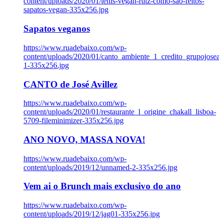
content/uploads/2020/01/tenis-vegan-rutz-como-sao-feitos-
sapatos-vegan-335x256.jpg
Sapatos veganos
https://www.ruadebaixo.com/wp-
content/uploads/2020/01/canto_ambiente_1_credito_grupojosea
1-335x256.jpg
CANTO de José Avillez
https://www.ruadebaixo.com/wp-
content/uploads/2020/01/restaurante_l_origine_chakall_lisboa-
5709-fileminimizer-335x256.jpg
ANO NOVO, MASSA NOVA!
https://www.ruadebaixo.com/wp-
content/uploads/2019/12/unnamed-2-335x256.jpg
Vem ai o Brunch mais exclusivo do ano
https://www.ruadebaixo.com/wp-
content/uploads/2019/12/jag01-335x256.jpg