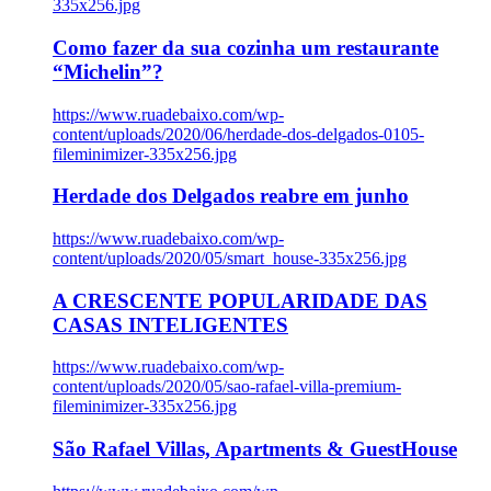
335x256.jpg
Como fazer da sua cozinha um restaurante
“Michelin”?
https://www.ruadebaixo.com/wp-
content/uploads/2020/06/herdade-dos-delgados-0105-
fileminimizer-335x256.jpg
Herdade dos Delgados reabre em junho
https://www.ruadebaixo.com/wp-
content/uploads/2020/05/smart_house-335x256.jpg
A CRESCENTE POPULARIDADE DAS
CASAS INTELIGENTES
https://www.ruadebaixo.com/wp-
content/uploads/2020/05/sao-rafael-villa-premium-
fileminimizer-335x256.jpg
São Rafael Villas, Apartments & GuestHouse