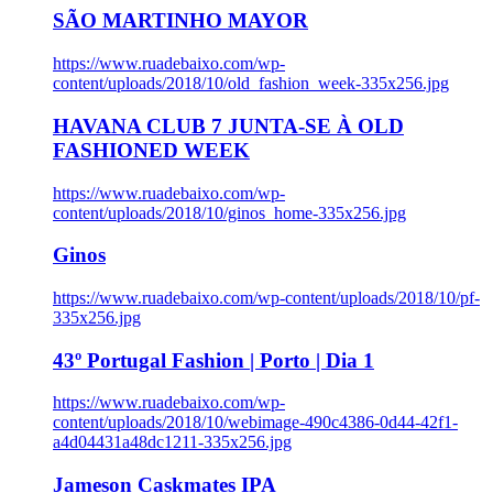
SÃO MARTINHO MAYOR
https://www.ruadebaixo.com/wp-
content/uploads/2018/10/old_fashion_week-335x256.jpg
HAVANA CLUB 7 JUNTA-SE À OLD
FASHIONED WEEK
https://www.ruadebaixo.com/wp-
content/uploads/2018/10/ginos_home-335x256.jpg
Ginos
https://www.ruadebaixo.com/wp-content/uploads/2018/10/pf-
335x256.jpg
43º Portugal Fashion | Porto | Dia 1
https://www.ruadebaixo.com/wp-
content/uploads/2018/10/webimage-490c4386-0d44-42f1-
a4d04431a48dc1211-335x256.jpg
Jameson Caskmates IPA