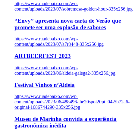
https://www.ruadebaixo.com/wp-
content/uploads/2023/07/sobremesa-golden-hour-335x256.jpg
“Envy” apresenta nova carta de Verão que
promete ser uma explosão de sabores
https://www.ruadebaixo.com/wp-
content/uploads/2023/07/a7r8448-335x256.jpg
ARTBEERFEST 2023
https://www.ruadebaixo.com/wp-
content/uploads/2023/06/aldeia-galega2-335x256.jpg
Festival Vinhos n’Aldeia
https://www.ruadebaixo.com/wp-
content/uploads/2023/06/488496-the20spot20pt_04-5b72a6-
original-1686744290-335x256.jpg
Museu de Marinha convida a experiência
gastronómica inédita