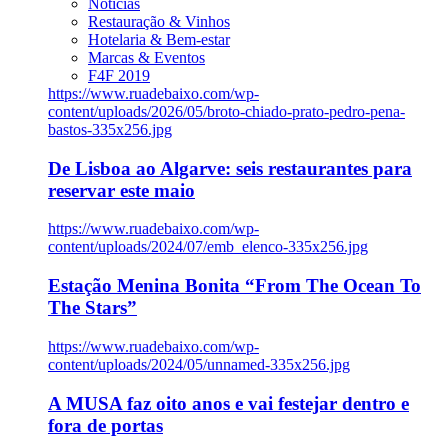
Notícias
Restauração & Vinhos
Hotelaria & Bem-estar
Marcas & Eventos
F4F 2019
https://www.ruadebaixo.com/wp-
content/uploads/2026/05/broto-chiado-prato-pedro-pena-
bastos-335x256.jpg
De Lisboa ao Algarve: seis restaurantes para
reservar este maio
https://www.ruadebaixo.com/wp-
content/uploads/2024/07/emb_elenco-335x256.jpg
Estação Menina Bonita “From The Ocean To
The Stars”
https://www.ruadebaixo.com/wp-
content/uploads/2024/05/unnamed-335x256.jpg
A MUSA faz oito anos e vai festejar dentro e
fora de portas