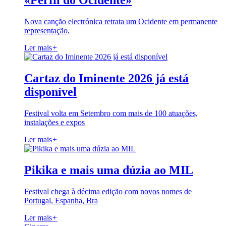
«Perfil do Ocidente»
Nova canção electrónica retrata um Ocidente em permanente
representação,
Ler mais
+
Cartaz do Iminente 2026 já está
disponível
Festival volta em Setembro com mais de 100 atuações,
instalações e expos
Ler mais
+
Pikika e mais uma dúzia ao MIL
Festival chega à décima edição com novos nomes de
Portugal, Espanha, Bra
Ler mais
+