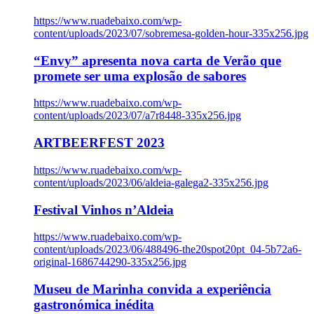
https://www.ruadebaixo.com/wp-
content/uploads/2023/07/sobremesa-golden-hour-335x256.jpg
“Envy” apresenta nova carta de Verão que
promete ser uma explosão de sabores
https://www.ruadebaixo.com/wp-
content/uploads/2023/07/a7r8448-335x256.jpg
ARTBEERFEST 2023
https://www.ruadebaixo.com/wp-
content/uploads/2023/06/aldeia-galega2-335x256.jpg
Festival Vinhos n’Aldeia
https://www.ruadebaixo.com/wp-
content/uploads/2023/06/488496-the20spot20pt_04-5b72a6-
original-1686744290-335x256.jpg
Museu de Marinha convida a experiência
gastronómica inédita