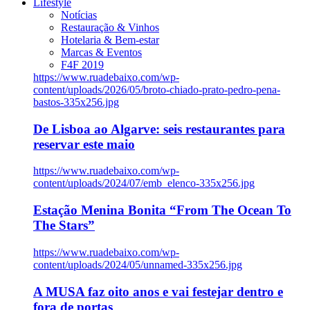
Lifestyle
Notícias
Restauração & Vinhos
Hotelaria & Bem-estar
Marcas & Eventos
F4F 2019
https://www.ruadebaixo.com/wp-
content/uploads/2026/05/broto-chiado-prato-pedro-pena-
bastos-335x256.jpg
De Lisboa ao Algarve: seis restaurantes para
reservar este maio
https://www.ruadebaixo.com/wp-
content/uploads/2024/07/emb_elenco-335x256.jpg
Estação Menina Bonita “From The Ocean To
The Stars”
https://www.ruadebaixo.com/wp-
content/uploads/2024/05/unnamed-335x256.jpg
A MUSA faz oito anos e vai festejar dentro e
fora de portas