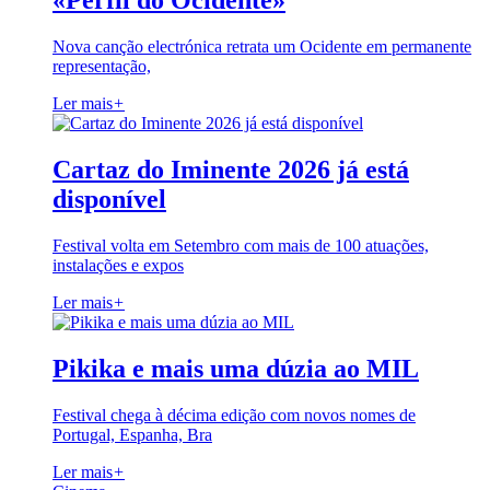
«Perfil do Ocidente»
Nova canção electrónica retrata um Ocidente em permanente
representação,
Ler mais
+
Cartaz do Iminente 2026 já está
disponível
Festival volta em Setembro com mais de 100 atuações,
instalações e expos
Ler mais
+
Pikika e mais uma dúzia ao MIL
Festival chega à décima edição com novos nomes de
Portugal, Espanha, Bra
Ler mais
+