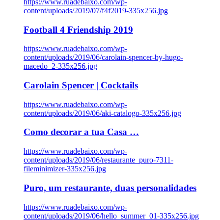
https://www.ruadebaixo.com/wp-
content/uploads/2019/07/f4f2019-335x256.jpg
Football 4 Friendship 2019
https://www.ruadebaixo.com/wp-
content/uploads/2019/06/carolain-spencer-by-hugo-
macedo_2-335x256.jpg
Carolain Spencer | Cocktails
https://www.ruadebaixo.com/wp-
content/uploads/2019/06/aki-catalogo-335x256.jpg
Como decorar a tua Casa …
https://www.ruadebaixo.com/wp-
content/uploads/2019/06/restaurante_puro-7311-
fileminimizer-335x256.jpg
Puro, um restaurante, duas personalidades
https://www.ruadebaixo.com/wp-
content/uploads/2019/06/hello_summer_01-335x256.jpg