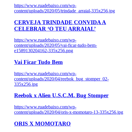
https://www.ruadebaixo.com/wp-
content/uploads/2020/05/trindade_arraial-335x256.jpg
CERVEJA TRINDADE CONVIDA A
CELEBRAR ‘O TEU ARRAIAL’
https://www.ruadebaixo.com/wp-
content/uploads/2020/05/vai-ficar-tudo-bem-
e1589130204162-335x256.png
Vai Ficar Tudo Bem
https://www.ruadebaixo.com/wp-
content/uploads/2020/04/reebok_bug_stomper_02-
335x256.jpg
Reebok x Alien U.S.C.M. Bug Stomper
https://www.ruadebaixo.com/wp-
content/uploads/2020/04/oris-x-momotaro-13-335x256.jpg
ORIS X MOMOTARO