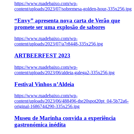
https://www.ruadebaixo.com/wp-
content/uploads/2023/07/sobremesa-golden-hour-335x256.jpg
“Envy” apresenta nova carta de Verão que
promete ser uma explosão de sabores
https://www.ruadebaixo.com/wp-
content/uploads/2023/07/a7r8448-335x256.jpg
ARTBEERFEST 2023
https://www.ruadebaixo.com/wp-
content/uploads/2023/06/aldeia-galega2-335x256.jpg
Festival Vinhos n’Aldeia
https://www.ruadebaixo.com/wp-
content/uploads/2023/06/488496-the20spot20pt_04-5b72a6-
original-1686744290-335x256.jpg
Museu de Marinha convida a experiência
gastronómica inédita