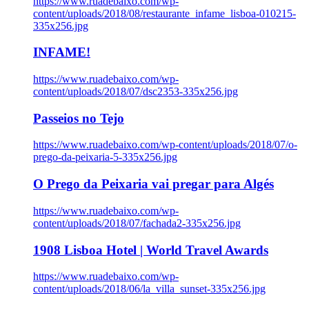
https://www.ruadebaixo.com/wp-
content/uploads/2018/08/restaurante_infame_lisboa-010215-
335x256.jpg
INFAME!
https://www.ruadebaixo.com/wp-
content/uploads/2018/07/dsc2353-335x256.jpg
Passeios no Tejo
https://www.ruadebaixo.com/wp-content/uploads/2018/07/o-
prego-da-peixaria-5-335x256.jpg
O Prego da Peixaria vai pregar para Algés
https://www.ruadebaixo.com/wp-
content/uploads/2018/07/fachada2-335x256.jpg
1908 Lisboa Hotel | World Travel Awards
https://www.ruadebaixo.com/wp-
content/uploads/2018/06/la_villa_sunset-335x256.jpg