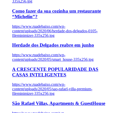
335x256.jpg
Como fazer da sua cozinha um restaurante
“Michelin”?
https://www.ruadebaixo.com/wp-
content/uploads/2020/06/herdade-dos-delgados-0105-
fileminimizer-335x256.jpg
Herdade dos Delgados reabre em junho
https://www.ruadebaixo.com/wp-
content/uploads/2020/05/smart_house-335x256.jpg
A CRESCENTE POPULARIDADE DAS
CASAS INTELIGENTES
https://www.ruadebaixo.com/wp-
content/uploads/2020/05/sao-rafael-villa-premium-
fileminimizer-335x256.jpg
São Rafael Villas, Apartments & GuestHouse