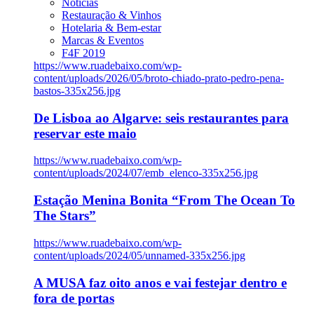
Notícias
Restauração & Vinhos
Hotelaria & Bem-estar
Marcas & Eventos
F4F 2019
https://www.ruadebaixo.com/wp-
content/uploads/2026/05/broto-chiado-prato-pedro-pena-
bastos-335x256.jpg
De Lisboa ao Algarve: seis restaurantes para
reservar este maio
https://www.ruadebaixo.com/wp-
content/uploads/2024/07/emb_elenco-335x256.jpg
Estação Menina Bonita “From The Ocean To
The Stars”
https://www.ruadebaixo.com/wp-
content/uploads/2024/05/unnamed-335x256.jpg
A MUSA faz oito anos e vai festejar dentro e
fora de portas