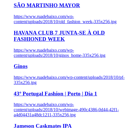
SÃO MARTINHO MAYOR
https://www.ruadebaixo.com/wp-
content/uploads/2018/10/old_fashion_week-335x256.jpg
HAVANA CLUB 7 JUNTA-SE À OLD
FASHIONED WEEK
https://www.ruadebaixo.com/wp-
content/uploads/2018/10/ginos_home-335x256.jpg
Ginos
https://www.ruadebaixo.com/wp-content/uploads/2018/10/pf-
335x256.jpg
43º Portugal Fashion | Porto | Dia 1
https://www.ruadebaixo.com/wp-
content/uploads/2018/10/webimage-490c4386-0d44-42f1-
a4d04431a48dc1211-335x256.jpg
Jameson Caskmates IPA