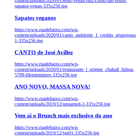
content/uploads/2020/01/tenis-vegan-rutz-como-sao-feitos-
sapatos-vegan-335x256.jpg
Sapatos veganos
https://www.ruadebaixo.com/wp-
content/uploads/2020/01/canto_ambiente_1_credito_grupojosea
1-335x256.jpg
CANTO de José Avillez
https://www.ruadebaixo.com/wp-
content/uploads/2020/01/restaurante_l_origine_chakall_lisboa-
5709-fileminimizer-335x256.jpg
ANO NOVO, MASSA NOVA!
https://www.ruadebaixo.com/wp-
content/uploads/2019/12/unnamed-2-335x256.jpg
Vem ai o Brunch mais exclusivo do ano
https://www.ruadebaixo.com/wp-
content/uploads/2019/12/jag01-335x256.jpg