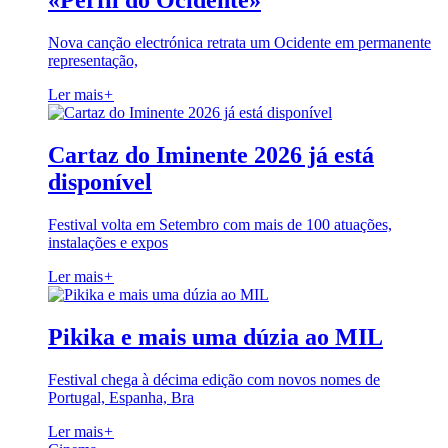
«Perfil do Ocidente»
Nova canção electrónica retrata um Ocidente em permanente
representação,
Ler mais
+
Cartaz do Iminente 2026 já está
disponível
Festival volta em Setembro com mais de 100 atuações,
instalações e expos
Ler mais
+
Pikika e mais uma dúzia ao MIL
Festival chega à décima edição com novos nomes de
Portugal, Espanha, Bra
Ler mais
+