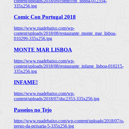
content/uploads/2018/09/comiccon_lisboa-012354-
335x256.jpg
Comic Con Portugal 2018
https://www.ruadebaixo.com/wp-
content/uploads/2018/08/restaurante_monte_mar_lisboa-
010299-335x256.jpg
MONTE MAR LISBOA
https://www.ruadebaixo.com/wp-
content/uploads/2018/08/restaurante_infame_lisboa-010215-
335x256.jpg
INFAME!
https://www.ruadebaixo.com/wp-
content/uploads/2018/07/dsc2353-335x256.jpg
Passeios no Tejo
https://www.ruadebaixo.com/wp-content/uploads/2018/07/o-
prego-da-peixaria-5-335x256.jpg