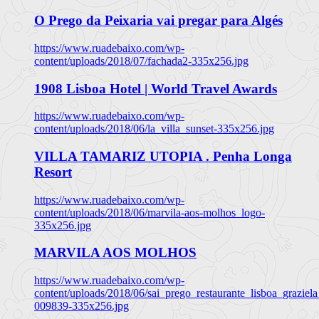
O Prego da Peixaria vai pregar para Algés
https://www.ruadebaixo.com/wp-
content/uploads/2018/07/fachada2-335x256.jpg
1908 Lisboa Hotel | World Travel Awards
https://www.ruadebaixo.com/wp-
content/uploads/2018/06/la_villa_sunset-335x256.jpg
VILLA TAMARIZ UTOPIA . Penha Longa
Resort
https://www.ruadebaixo.com/wp-
content/uploads/2018/06/marvila-aos-molhos_logo-
335x256.jpg
MARVILA AOS MOLHOS
https://www.ruadebaixo.com/wp-
content/uploads/2018/06/sai_prego_restaurante_lisboa_graziela
009839-335x256.jpg