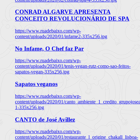
CONRAD ALGARVE APRESENTA
CONCEITO REVOLUCIONÁRIO DE SPA
https://www.ruadebaixo.com/wp-
content/uploads/2020/01/infame2-335x256.jpg
No Infame, O Chef faz Par
https://www.ruadebaixo.com/wp-
content/uploads/2020/01/tenis-vegan-rutz-como-sao-feitos-
sapatos-vegan-335x256.jpg
Sapatos veganos
https://www.ruadebaixo.com/wp-
content/uploads/2020/01/canto_ambiente_1_credito_grupojosea
1-335x256.jpg
CANTO de José Avillez
https://www.ruadebaixo.com/wp-
content/uploads/2020/01/restaurante_l_origine_chakall_lisboa-