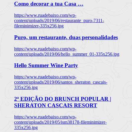
Como decorar a tua Casa …
https://www.ruadebaixo.com/wp-
content/uploads/2019/06/restaurante_puro-7311-
fileminimizer-335x256.jpg
Puro, um restaurante, duas personalidades
https://www.ruadebaixo.com/wp-
content/uploads/2019/06/hello_summer_01-335x256.jpg
Hello Summer Wine Party
https://www.ruadebaixo.com/wp-
content/uploads/2019/06/santos_sheraton_cascais-
335x256.jpg
2ª EDIÇÃO DO BRUNCH POPULAR |
SHERATON CASCAIS RESORT
https://www.ruadebaixo.com/wp-
content/uploads/2019/05/ism38178-fileminimizer-
335x256.jpg