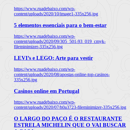
https://www.ruadebaixo.com/wp-
content/uploads/2020/10/image1-335x256.jpg
5 elementos essenciais para o bem-estar
https://www.ruadebaixo.com/wp-
content/uploads/2020/09/305_501-93_019_cmyk-
fileminimizer-335x256.jpg
LEVI’s e LEGO: Arte para vestir
https://www.ruadebaixo.com/wp-
content/uploads/2020/08/apostas-online-top-casinos-
335x256.jpg
Casinos online em Portugal
https://www.ruadebaixo.com/wp-
content/uploads/2020/07/h0a3723-fileminimizer-335x256.jpg
O LARGO DO PAÇO É O RESTAURANTE
ESTRELA MICHELIN QUE O VAI BUSCAR