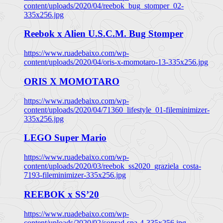
content/uploads/2020/04/reebok_bug_stomper_02-
335x256.jpg
Reebok x Alien U.S.C.M. Bug Stomper
https://www.ruadebaixo.com/wp-
content/uploads/2020/04/oris-x-momotaro-13-335x256.jpg
ORIS X MOMOTARO
https://www.ruadebaixo.com/wp-
content/uploads/2020/04/71360_lifestyle_01-fileminimizer-
335x256.jpg
LEGO Super Mario
https://www.ruadebaixo.com/wp-
content/uploads/2020/03/reebok_ss2020_graziela_costa-
7193-fileminimizer-335x256.jpg
REEBOK x SS’20
https://www.ruadebaixo.com/wp-
content/uploads/2020/02/conrad-spa-4-335x256.jpg