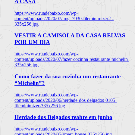
A CASA
https://www.ruadebaixo.com/wp-
content/uploads/2020/07/img_7930-fileminimizer-1-
335x256.jpg
VESTIR A CAMISOLA DA CASA RELVAS
POR UM DIA
https://www.ruadebaixo.com/wp-
content/uploads/2020/07/fazer-cozinha-restaurante-michelin-
335x256.jpg
Como fazer da sua cozinha um restaurante
“Michelin”?
https://www.ruadebaixo.com/wp-
content/uploads/2020/06/herdade-dos-delgados-0105-
fileminimizer-335x256.jpg
Herdade dos Delgados reabre em junho
https://www.ruadebaixo.com/wp-
content/uploads/2020/05/smart_house-335x256.jpg