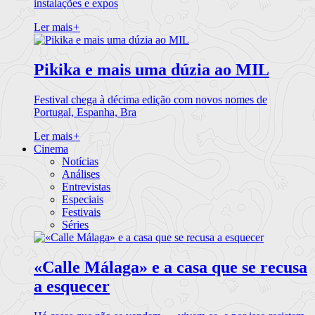
instalações e expos
Ler mais
+
Pikika e mais uma dúzia ao MIL
Festival chega à décima edição com novos nomes de
Portugal, Espanha, Bra
Ler mais
+
Cinema
Notícias
Análises
Entrevistas
Especiais
Festivais
Séries
«Calle Málaga» e a casa que se recusa
a esquecer