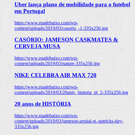
Uber lança plano de mobilidade para o futebol
em Portugal
https://www.ruadebaixo.com/wp-
content/uploads/2019/03/casorio_-1-335x256.jpg
CASÓRIO: JAMESON CASKMATES &
CERVEJA MUSA
https://www.ruadebaixo.com/wp-
content/uploads/2019/03/nature-335x256.jpg
NIKE CELEBRA AIR MAX 720
https://www.ruadebaixo.com/wp-
content/uploads/2019/03/20aniv_historia_pt_2-335x256.jpg
20 anos de HISTÓRIA
https://www.ruadebaixo.com/wp-
content/uploads/2019/03/jameson-arraial-st.-patricks-day-
335x256.jpg