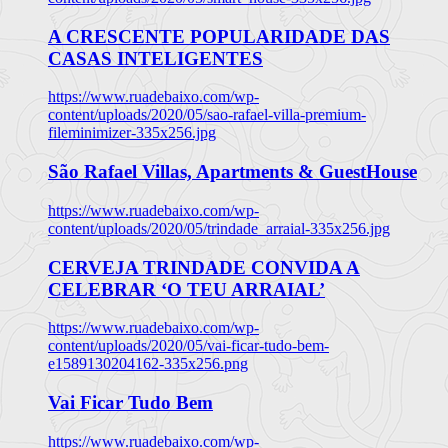
A CRESCENTE POPULARIDADE DAS
CASAS INTELIGENTES
https://www.ruadebaixo.com/wp-
content/uploads/2020/05/sao-rafael-villa-premium-
fileminimizer-335x256.jpg
São Rafael Villas, Apartments & GuestHouse
https://www.ruadebaixo.com/wp-
content/uploads/2020/05/trindade_arraial-335x256.jpg
CERVEJA TRINDADE CONVIDA A
CELEBRAR ‘O TEU ARRAIAL’
https://www.ruadebaixo.com/wp-
content/uploads/2020/05/vai-ficar-tudo-bem-
e1589130204162-335x256.png
Vai Ficar Tudo Bem
https://www.ruadebaixo.com/wp-