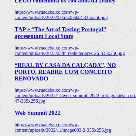
LEGO comemora os 100 anos da Disney
https://www.ruadebaixo.com/wp-
content/uploads/2023/03/a7403442-335x256.jpg
TAP e “The Art of Tasting Portugal”
apresentam Local Stars
https://www.ruadebaixo.com/wp-
content/uploads/2023/03/lf_realinteriores-26-335x256.jpg
“REAL BY CASA DA CALÇADA”, NO
PORTO, REABRE COM CONCEITO
RENOVADO
https://www.ruadebaixo.com/wp-
content/uploads/2022/11/web_summit_2022_rdb_graziela_cost
47-335x256.jpg
Web Summit 2022
https://www.ruadebaixo.com/wp-
content/uploads/2022/11/image003-2-335x256.jpg