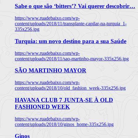
Sabe o que são ‘bitters’? Vai querer descobrir…
https://www.ruadebaixo.com/wp-
content/uploads/2018/11/transplante-capilar-na-turquia_1-
335x256.jpg
Turquia: um novo destino para a sua Saúde
https://www.ruadebaixo.com/wp-
content/uploads/2018/11/sao-martinho-mayor-335x256.jpg
SÃO MARTINHO MAYOR
https://www.ruadebaixo.com/wp-
content/uploads/2018/10/old_fashion_week-335x256.jpg
HAVANA CLUB 7 JUNTA-SE À OLD
FASHIONED WEEK
https://www.ruadebaixo.com/wp-
content/uploads/2018/10/ginos_home-335x256.jpg
Ginos