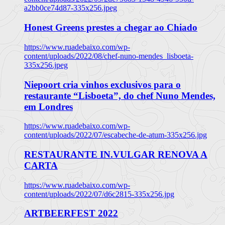
a2bb0ce74d87-335x256.jpeg
Honest Greens prestes a chegar ao Chiado
https://www.ruadebaixo.com/wp-
content/uploads/2022/08/chef-nuno-mendes_lisboeta-
335x256.jpeg
Niepoort cria vinhos exclusivos para o
restaurante “Lisboeta”, do chef Nuno Mendes,
em Londres
https://www.ruadebaixo.com/wp-
content/uploads/2022/07/escabeche-de-atum-335x256.jpg
RESTAURANTE IN.VULGAR RENOVA A
CARTA
https://www.ruadebaixo.com/wp-
content/uploads/2022/07/d6c2815-335x256.jpg
ARTBEERFEST 2022