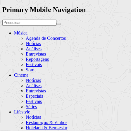
Primary Mobile Navigation
Música
Agenda de Concertos
Notícias
Análises
Entrevistas
Reportagens
Festivais
Som
Cinema
Notícias
Análises
Entrevistas
Especiais
Festivais
Séries
Lifestyle
Notícias
Restauração & Vinhos
Hotelaria & Bem-estar