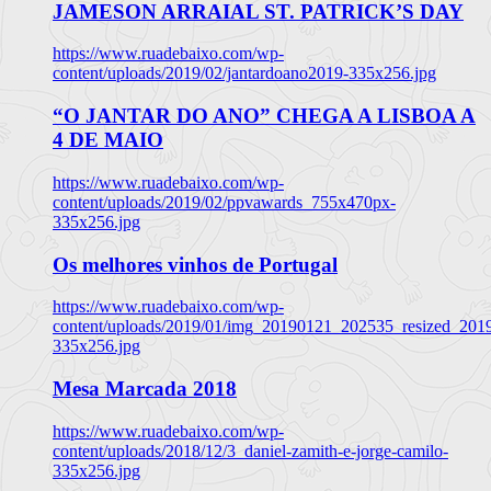
JAMESON ARRAIAL ST. PATRICK’S DAY
https://www.ruadebaixo.com/wp-
content/uploads/2019/02/jantardoano2019-335x256.jpg
“O JANTAR DO ANO” CHEGA A LISBOA A
4 DE MAIO
https://www.ruadebaixo.com/wp-
content/uploads/2019/02/ppvawards_755x470px-
335x256.jpg
Os melhores vinhos de Portugal
https://www.ruadebaixo.com/wp-
content/uploads/2019/01/img_20190121_202535_resized_20
335x256.jpg
Mesa Marcada 2018
https://www.ruadebaixo.com/wp-
content/uploads/2018/12/3_daniel-zamith-e-jorge-camilo-
335x256.jpg