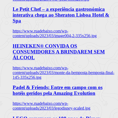
Le Petit Chef – a experiência gastronómica
interativa chega ao Sheraton Lisboa Hotel &
Spa
https://www.ruadebaixo.com/wp-
content/uploads/2023/03/image004-2-335x256.jpg
HEINEKEN® CONVIDA OS
CONSUMIDORES A BRINDAREM SEM
ÁLCOOL
https://www.ruadebaixo.com/wp-
content/uploads/2023/03/monte-da-bemposta-bemposta-final-
145-335x256.jpg
Padel & Friends: Entre em campo com os
hotéis geridos pela Amazing Evolution
https://www.ruadebaixo.com/wp-
content/uploads/2023/03/legodisney-scaled.jpg