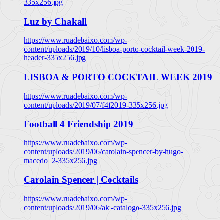
335x256.jpg
Luz by Chakall
https://www.ruadebaixo.com/wp-
content/uploads/2019/10/lisboa-porto-cocktail-week-2019-
header-335x256.jpg
LISBOA & PORTO COCKTAIL WEEK 2019
https://www.ruadebaixo.com/wp-
content/uploads/2019/07/f4f2019-335x256.jpg
Football 4 Friendship 2019
https://www.ruadebaixo.com/wp-
content/uploads/2019/06/carolain-spencer-by-hugo-
macedo_2-335x256.jpg
Carolain Spencer | Cocktails
https://www.ruadebaixo.com/wp-
content/uploads/2019/06/aki-catalogo-335x256.jpg