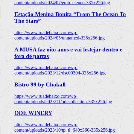
content/uploads/2024/07/emb_elenco-335x256.jpg
Estação Menina Bonita “From The Ocean To
The Stars”
https://www.ruadebaixo.com/wp-
content/uploads/2024/05/unnamed-335x256.jpg
A MUSA faz oito anos e vai festejar dentro e
fora de portas
https://www.ruadebaixo.com/wp-
content/uploads/2023/12/dsc00304-335x256.jpg
Bistro 99 by Chakall
https://www.ruadebaixo.com/wp-
content/uploads/2023/11/odecollection-335x256.jpg
ODE WINERY
https://www.ruadebaixo.com/wp-
content/uploads/2023/10/tp_tl_640x360-335x256.jpg