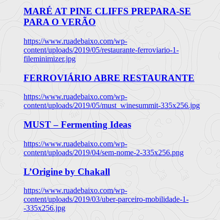
MARÉ AT PINE CLIFFS PREPARA-SE
PARA O VERÃO
https://www.ruadebaixo.com/wp-
content/uploads/2019/05/restaurante-ferroviario-1-
fileminimizer.jpg
FERROVIÁRIO ABRE RESTAURANTE
https://www.ruadebaixo.com/wp-
content/uploads/2019/05/must_winesummit-335x256.jpg
MUST – Fermenting Ideas
https://www.ruadebaixo.com/wp-
content/uploads/2019/04/sem-nome-2-335x256.png
L’Origine by Chakall
https://www.ruadebaixo.com/wp-
content/uploads/2019/03/uber-parceiro-mobilidade-1-
-335x256.jpg