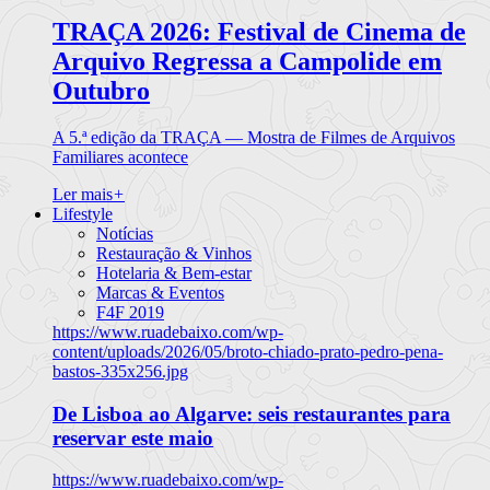
TRAÇA 2026: Festival de Cinema de
Arquivo Regressa a Campolide em
Outubro
A 5.ª edição da TRAÇA — Mostra de Filmes de Arquivos
Familiares acontece
Ler mais
+
Lifestyle
Notícias
Restauração & Vinhos
Hotelaria & Bem-estar
Marcas & Eventos
F4F 2019
https://www.ruadebaixo.com/wp-
content/uploads/2026/05/broto-chiado-prato-pedro-pena-
bastos-335x256.jpg
De Lisboa ao Algarve: seis restaurantes para
reservar este maio
https://www.ruadebaixo.com/wp-