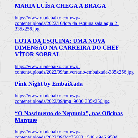
MARIA LUÍSA CHEGA A BRAGA
https://www.ruadebaixo.com/wp-
content/uploads/2022/10/lota-da-esquina-sala-agua-2-
335x256.jpg
LOTA DA ESQUINA: UMA NOVA
DIMENSÃO NA CARREIRA DO CHEF
VÍTOR SOBRAL
https://www.ruadebaixo.com/wp-
content/uploads/2022/09/aniversario-embaixada-335x256.jpg
Pink Night by EmbaiXada
https://www.ruadebaixo.com/wp-
content/uploads/2022/09/img_9030-335x256.jpg
“O Nascimento de Neptunia”, nas Oficinas
Marques
https://www.ruadebaixo.com/wp-
content/uploads/2022/09/2dc75683-1548-4946-950d-