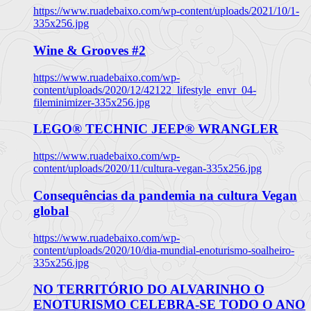
https://www.ruadebaixo.com/wp-content/uploads/2021/10/1-
335x256.jpg
Wine & Grooves #2
https://www.ruadebaixo.com/wp-
content/uploads/2020/12/42122_lifestyle_envr_04-
fileminimizer-335x256.jpg
LEGO® TECHNIC JEEP® WRANGLER
https://www.ruadebaixo.com/wp-
content/uploads/2020/11/cultura-vegan-335x256.jpg
Consequências da pandemia na cultura Vegan
global
https://www.ruadebaixo.com/wp-
content/uploads/2020/10/dia-mundial-enoturismo-soalheiro-
335x256.jpg
NO TERRITÓRIO DO ALVARINHO O
ENOTURISMO CELEBRA-SE TODO O ANO