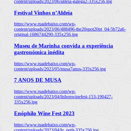
content/uploads/2023/06/aldeia-galega2-335x256.jpg
Festival Vinhos n’Aldeia
https://www.ruadebaixo.com/wp-
content/uploads/2023/06/488496-the20spot20pt_04-5b72a6-
original-1686744290-335x256.jpg
Museu de Marinha convida a experiência
gastronómica inédita
https://www.ruadebaixo.com/wp-
content/uploads/2023/05/musa7anos-335x256.jpg
7 ANOS DE MUSA
https://www.ruadebaixo.com/wp-
content/uploads/2023/04/lisbonwinefest-153-190427-
335x256.jpg
Enóphilo Wine Fest 2023
https://www.ruadebaixo.com/wp-
content/uploads/2023/04/le_petit-335x256.jpg