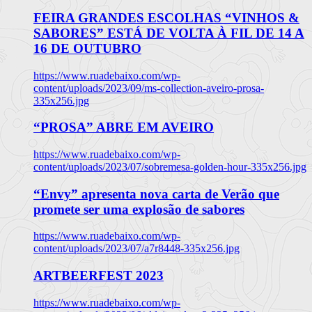
FEIRA GRANDES ESCOLHAS “VINHOS &
SABORES” ESTÁ DE VOLTA À FIL DE 14 A
16 DE OUTUBRO
https://www.ruadebaixo.com/wp-
content/uploads/2023/09/ms-collection-aveiro-prosa-
335x256.jpg
“PROSA” ABRE EM AVEIRO
https://www.ruadebaixo.com/wp-
content/uploads/2023/07/sobremesa-golden-hour-335x256.jpg
“Envy” apresenta nova carta de Verão que
promete ser uma explosão de sabores
https://www.ruadebaixo.com/wp-
content/uploads/2023/07/a7r8448-335x256.jpg
ARTBEERFEST 2023
https://www.ruadebaixo.com/wp-