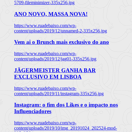
5709-fileminimizer-335x256.jpg
ANO NOVO, MASSA NOVA!
https://www.ruadebaixo.com/wp-
content/uploads/2019/12/unnamed-2-335x256.jpg
Vem ai o Brunch mais exclusivo do ano
https://www.ruadebaixo.com/wp-
content/uploads/2019/12/jag01-335x256.jpg
JÄGERMEISTER GANHA BAR
EXCLUSIVO EM LISBOA
https://www.ruadebaixo.com/wp-
content/uploads/2019/11/instagram-335x256.jpg
Instagram: o fim dos Likes e o impacto nos
Influenciadores
https://www.ruadebaixo.com/wp-
content/uploads/2019/10/img_20191024_202524-mod-