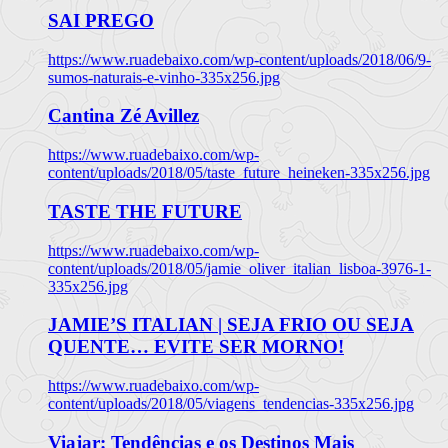
SAI PREGO
https://www.ruadebaixo.com/wp-content/uploads/2018/06/9-
sumos-naturais-e-vinho-335x256.jpg
Cantina Zé Avillez
https://www.ruadebaixo.com/wp-
content/uploads/2018/05/taste_future_heineken-335x256.jpg
TASTE THE FUTURE
https://www.ruadebaixo.com/wp-
content/uploads/2018/05/jamie_oliver_italian_lisboa-3976-1-
335x256.jpg
JAMIE’S ITALIAN | SEJA FRIO OU SEJA
QUENTE… EVITE SER MORNO!
https://www.ruadebaixo.com/wp-
content/uploads/2018/05/viagens_tendencias-335x256.jpg
Viajar: Tendências e os Destinos Mais