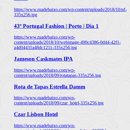
https://www.ruadebaixo.com/wp-content/uploads/2018/10/pf-
335x256.jpg
43º Portugal Fashion | Porto | Dia 1
https://www.ruadebaixo.com/wp-
content/uploads/2018/10/webimage-490c4386-0d44-42f1-
a4d04431a48dc1211-335x256.jpg
Jameson Caskmates IPA
https://www.ruadebaixo.com/wp-
content/uploads/2018/09/rotatapas-335x256.jpg
Rota de Tapas Estrella Damm
https://www.ruadebaixo.com/wp-
content/uploads/2018/09/czar_hotel-335x256.jpg
Czar Lisbon Hotel
https://www.ruadebaixo.com/wp-