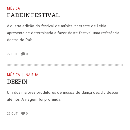
MÚSICA
FADE IN FESTIVAL
A quarta edição do festival de música itinerante de Leiria
apresenta-se determinada a fazer deste festival uma referência
dentro do País.
22 OUT
0
MÚSICA
NA RUA
DEEP.IN
Um dos maiores produtores de música de dança decidiu descer
até nós. A viagem foi profunda…
22 OUT
0