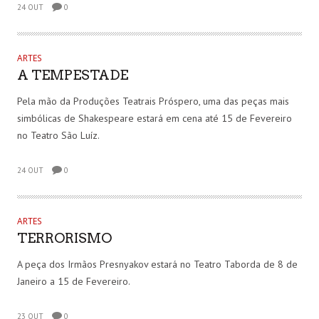
24 OUT
0
ARTES
A TEMPESTADE
Pela mão da Produções Teatrais Próspero, uma das peças mais
simbólicas de Shakespeare estará em cena até 15 de Fevereiro
no Teatro São Luíz.
24 OUT
0
ARTES
TERRORISMO
A peça dos Irmãos Presnyakov estará no Teatro Taborda de 8 de
Janeiro a 15 de Fevereiro.
23 OUT
0