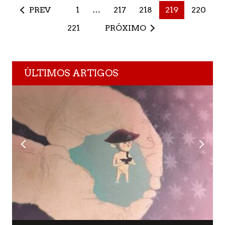
PREV
1
…
217
218
219
220
221
PRÓXIMO
ÚLTIMOS ARTIGOS