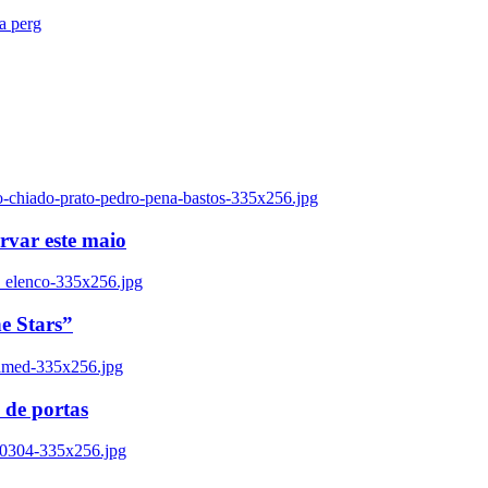
ra perg
o-chiado-prato-pedro-pena-bastos-335x256.jpg
ervar este maio
_elenco-335x256.jpg
e Stars”
named-335x256.jpg
 de portas
00304-335x256.jpg