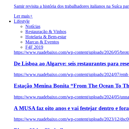
Samir revisita a história dos trabalhadores italianos na Suíça pa
Ler mais
+
Lifestyle
Notícias
Restauração & Vinhos
Hotelaria & Bem-estar
Marcas & Eventos
F4F 2019
https://www.ruadebaixo.com/wp-content/uploads/2026/05/brot
De Lisboa ao Algarve: seis restaurantes para res
https://www.ruadebaixo.com/wp-content/uploads/2024/07/emb
Estação Menina Bonita “From The Ocean To Th
https://www.ruadebaixo.com/wp-content/uploads/2024/05/un
A MUSA faz oito anos e vai festejar dentro e fora
https://www.ruadebaixo.com/wp-content/uploads/2023/12/dsc