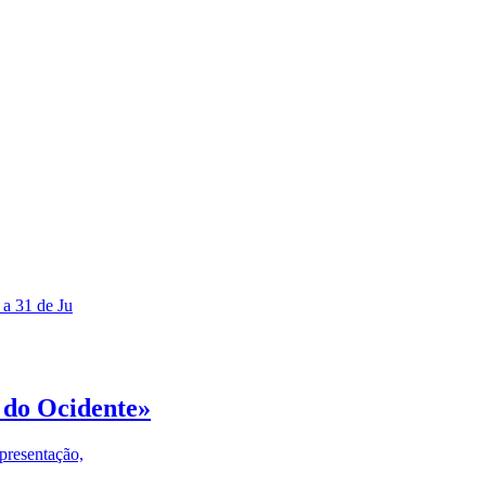
 a 31 de Ju
 do Ocidente»
presentação,