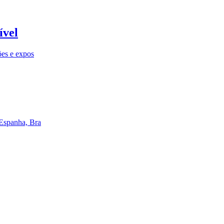
ível
ões e expos
 Espanha, Bra