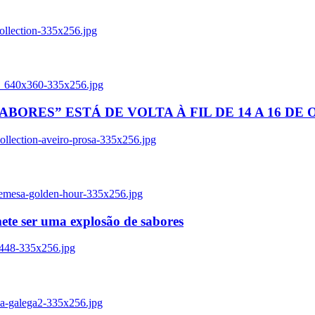
ollection-335x256.jpg
tl_640x360-335x256.jpg
BORES” ESTÁ DE VOLTA À FIL DE 14 A 16 DE
llection-aveiro-prosa-335x256.jpg
remesa-golden-hour-335x256.jpg
ete ser uma explosão de sabores
8448-335x256.jpg
ia-galega2-335x256.jpg