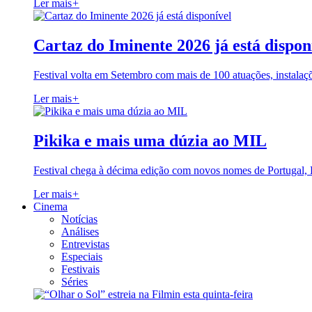
Ler mais
+
Cartaz do Iminente 2026 já está dispon
Festival volta em Setembro com mais de 100 atuações, instalaç
Ler mais
+
Pikika e mais uma dúzia ao MIL
Festival chega à décima edição com novos nomes de Portugal,
Ler mais
+
Cinema
Notícias
Análises
Entrevistas
Especiais
Festivais
Séries