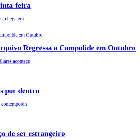
inta-feira
es, chega em
rquivo Regressa a Campolide em Outubro
iares acontece
os por dentro
s contemporân
o de ser estrangeiro