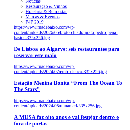
Notícias
Restauração & Vinhos
Hotelaria & Bem-estar
Marcas & Eventos
F4F 2019
https://www.ruadebaixo.com/wp-
content/uploads/2026/05/broto-chiado-prato-pedro-pena-
bastos-335x256.jpg
De Lisboa ao Algarve: seis restaurantes para
reservar este maio
https://www.ruadebaixo.com/wp-
content/uploads/2024/07/emb_elenco-335x256.jpg
Estação Menina Bonita “From The Ocean To
The Stars”
https://www.ruadebaixo.com/wp-
content/uploads/2024/05/unnamed-335x256.jpg
A MUSA faz oito anos e vai festejar dentro e
fora de portas