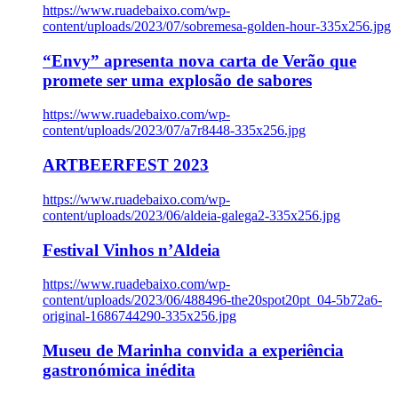
https://www.ruadebaixo.com/wp-
content/uploads/2023/07/sobremesa-golden-hour-335x256.jpg
“Envy” apresenta nova carta de Verão que
promete ser uma explosão de sabores
https://www.ruadebaixo.com/wp-
content/uploads/2023/07/a7r8448-335x256.jpg
ARTBEERFEST 2023
https://www.ruadebaixo.com/wp-
content/uploads/2023/06/aldeia-galega2-335x256.jpg
Festival Vinhos n’Aldeia
https://www.ruadebaixo.com/wp-
content/uploads/2023/06/488496-the20spot20pt_04-5b72a6-
original-1686744290-335x256.jpg
Museu de Marinha convida a experiência
gastronómica inédita