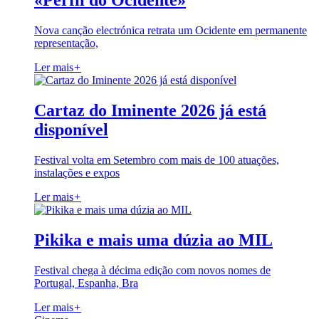
«Perfil do Ocidente»
Nova canção electrónica retrata um Ocidente em permanente
representação,
Ler mais
+
Cartaz do Iminente 2026 já está
disponível
Festival volta em Setembro com mais de 100 atuações,
instalações e expos
Ler mais
+
Pikika e mais uma dúzia ao MIL
Festival chega à décima edição com novos nomes de
Portugal, Espanha, Bra
Ler mais
+