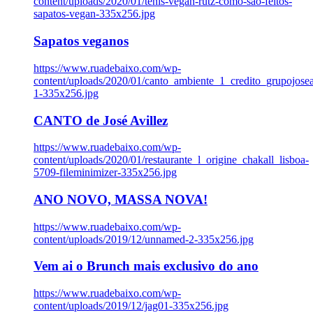
content/uploads/2020/01/tenis-vegan-rutz-como-sao-feitos-
sapatos-vegan-335x256.jpg
Sapatos veganos
https://www.ruadebaixo.com/wp-
content/uploads/2020/01/canto_ambiente_1_credito_grupojosea
1-335x256.jpg
CANTO de José Avillez
https://www.ruadebaixo.com/wp-
content/uploads/2020/01/restaurante_l_origine_chakall_lisboa-
5709-fileminimizer-335x256.jpg
ANO NOVO, MASSA NOVA!
https://www.ruadebaixo.com/wp-
content/uploads/2019/12/unnamed-2-335x256.jpg
Vem ai o Brunch mais exclusivo do ano
https://www.ruadebaixo.com/wp-
content/uploads/2019/12/jag01-335x256.jpg