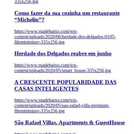
335x256.jpg
Como fazer da sua cozinha um restaurante
“Michelin”?
https://www.ruadebaixo.com/wp-
content/uploads/2020/06/herdade-dos-delgados-0105-
fileminimizer-335x256.jpg
Herdade dos Delgados reabre em junho
https://www.ruadebaixo.com/wp-
content/uploads/2020/05/smart_house-335x256.jpg
A CRESCENTE POPULARIDADE DAS
CASAS INTELIGENTES
https://www.ruadebaixo.com/wp-
content/uploads/2020/05/sao-rafael-villa-premium-
fileminimizer-335x256.jpg
São Rafael Villas, Apartments & GuestHouse