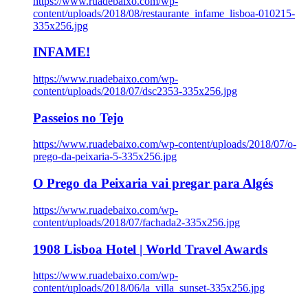
https://www.ruadebaixo.com/wp-
content/uploads/2018/08/restaurante_infame_lisboa-010215-
335x256.jpg
INFAME!
https://www.ruadebaixo.com/wp-
content/uploads/2018/07/dsc2353-335x256.jpg
Passeios no Tejo
https://www.ruadebaixo.com/wp-content/uploads/2018/07/o-
prego-da-peixaria-5-335x256.jpg
O Prego da Peixaria vai pregar para Algés
https://www.ruadebaixo.com/wp-
content/uploads/2018/07/fachada2-335x256.jpg
1908 Lisboa Hotel | World Travel Awards
https://www.ruadebaixo.com/wp-
content/uploads/2018/06/la_villa_sunset-335x256.jpg