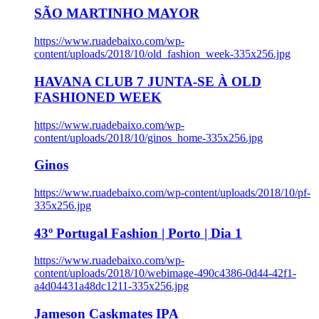
SÃO MARTINHO MAYOR
https://www.ruadebaixo.com/wp-
content/uploads/2018/10/old_fashion_week-335x256.jpg
HAVANA CLUB 7 JUNTA-SE À OLD
FASHIONED WEEK
https://www.ruadebaixo.com/wp-
content/uploads/2018/10/ginos_home-335x256.jpg
Ginos
https://www.ruadebaixo.com/wp-content/uploads/2018/10/pf-
335x256.jpg
43º Portugal Fashion | Porto | Dia 1
https://www.ruadebaixo.com/wp-
content/uploads/2018/10/webimage-490c4386-0d44-42f1-
a4d04431a48dc1211-335x256.jpg
Jameson Caskmates IPA