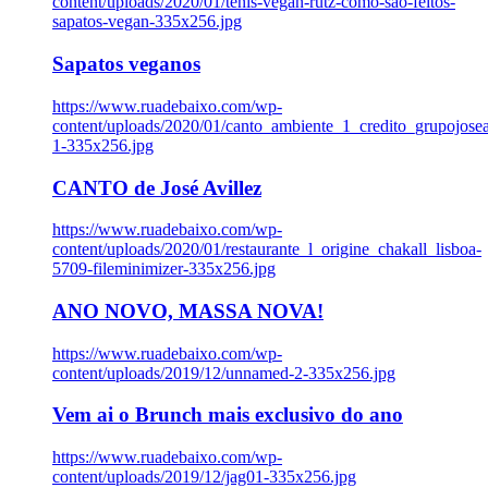
content/uploads/2020/01/tenis-vegan-rutz-como-sao-feitos-
sapatos-vegan-335x256.jpg
Sapatos veganos
https://www.ruadebaixo.com/wp-
content/uploads/2020/01/canto_ambiente_1_credito_grupojosea
1-335x256.jpg
CANTO de José Avillez
https://www.ruadebaixo.com/wp-
content/uploads/2020/01/restaurante_l_origine_chakall_lisboa-
5709-fileminimizer-335x256.jpg
ANO NOVO, MASSA NOVA!
https://www.ruadebaixo.com/wp-
content/uploads/2019/12/unnamed-2-335x256.jpg
Vem ai o Brunch mais exclusivo do ano
https://www.ruadebaixo.com/wp-
content/uploads/2019/12/jag01-335x256.jpg