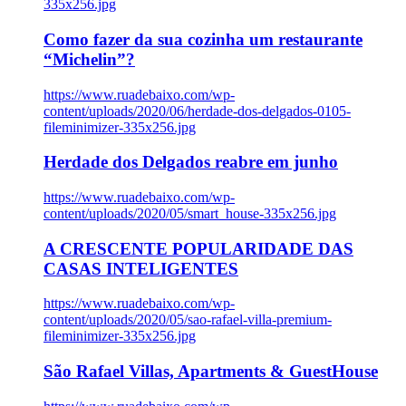
335x256.jpg
Como fazer da sua cozinha um restaurante
“Michelin”?
https://www.ruadebaixo.com/wp-
content/uploads/2020/06/herdade-dos-delgados-0105-
fileminimizer-335x256.jpg
Herdade dos Delgados reabre em junho
https://www.ruadebaixo.com/wp-
content/uploads/2020/05/smart_house-335x256.jpg
A CRESCENTE POPULARIDADE DAS
CASAS INTELIGENTES
https://www.ruadebaixo.com/wp-
content/uploads/2020/05/sao-rafael-villa-premium-
fileminimizer-335x256.jpg
São Rafael Villas, Apartments & GuestHouse