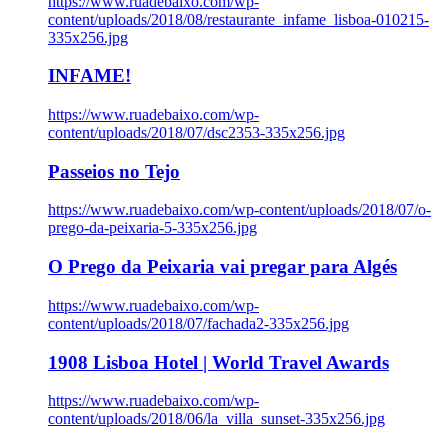
https://www.ruadebaixo.com/wp-
content/uploads/2018/08/restaurante_infame_lisboa-010215-
335x256.jpg
INFAME!
https://www.ruadebaixo.com/wp-
content/uploads/2018/07/dsc2353-335x256.jpg
Passeios no Tejo
https://www.ruadebaixo.com/wp-content/uploads/2018/07/o-
prego-da-peixaria-5-335x256.jpg
O Prego da Peixaria vai pregar para Algés
https://www.ruadebaixo.com/wp-
content/uploads/2018/07/fachada2-335x256.jpg
1908 Lisboa Hotel | World Travel Awards
https://www.ruadebaixo.com/wp-
content/uploads/2018/06/la_villa_sunset-335x256.jpg