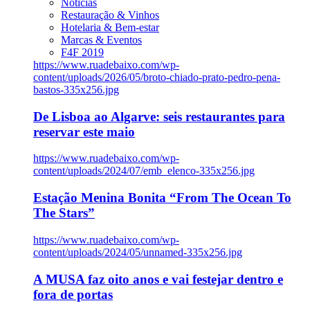
Notícias
Restauração & Vinhos
Hotelaria & Bem-estar
Marcas & Eventos
F4F 2019
https://www.ruadebaixo.com/wp-
content/uploads/2026/05/broto-chiado-prato-pedro-pena-
bastos-335x256.jpg
De Lisboa ao Algarve: seis restaurantes para
reservar este maio
https://www.ruadebaixo.com/wp-
content/uploads/2024/07/emb_elenco-335x256.jpg
Estação Menina Bonita “From The Ocean To
The Stars”
https://www.ruadebaixo.com/wp-
content/uploads/2024/05/unnamed-335x256.jpg
A MUSA faz oito anos e vai festejar dentro e
fora de portas