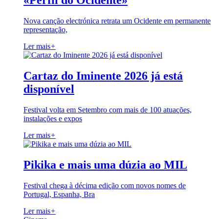
«Perfil do Ocidente»
Nova canção electrónica retrata um Ocidente em permanente
representação,
Ler mais
+
Cartaz do Iminente 2026 já está
disponível
Festival volta em Setembro com mais de 100 atuações,
instalações e expos
Ler mais
+
Pikika e mais uma dúzia ao MIL
Festival chega à décima edição com novos nomes de
Portugal, Espanha, Bra
Ler mais
+