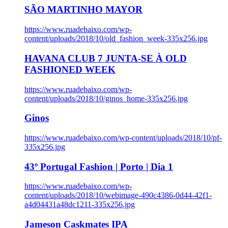
SÃO MARTINHO MAYOR
https://www.ruadebaixo.com/wp-
content/uploads/2018/10/old_fashion_week-335x256.jpg
HAVANA CLUB 7 JUNTA-SE À OLD
FASHIONED WEEK
https://www.ruadebaixo.com/wp-
content/uploads/2018/10/ginos_home-335x256.jpg
Ginos
https://www.ruadebaixo.com/wp-content/uploads/2018/10/pf-
335x256.jpg
43º Portugal Fashion | Porto | Dia 1
https://www.ruadebaixo.com/wp-
content/uploads/2018/10/webimage-490c4386-0d44-42f1-
a4d04431a48dc1211-335x256.jpg
Jameson Caskmates IPA