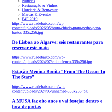
Notícias
Restauração & Vinhos
Hotelaria & Bem-estar
Marcas & Eventos
F4F 2019
https://www.ruadebaixo.com/wp-
content/uploads/2026/05/broto-chiado-prato-pedro-pena-
bastos-335x256.jpg
De Lisboa ao Algarve: seis restaurantes para
reservar este maio
https://www.ruadebaixo.com/wp-
content/uploads/2024/07/emb_elenco-335x256.jpg
Estação Menina Bonita “From The Ocean To
The Stars”
https://www.ruadebaixo.com/wp-
content/uploads/2024/05/unnamed-335x256.jpg
A MUSA faz oito anos e vai festejar dentro e
fora de portas