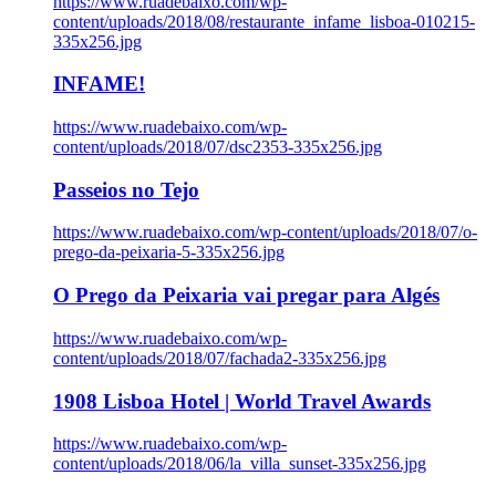
https://www.ruadebaixo.com/wp-
content/uploads/2018/08/restaurante_infame_lisboa-010215-
335x256.jpg
INFAME!
https://www.ruadebaixo.com/wp-
content/uploads/2018/07/dsc2353-335x256.jpg
Passeios no Tejo
https://www.ruadebaixo.com/wp-content/uploads/2018/07/o-
prego-da-peixaria-5-335x256.jpg
O Prego da Peixaria vai pregar para Algés
https://www.ruadebaixo.com/wp-
content/uploads/2018/07/fachada2-335x256.jpg
1908 Lisboa Hotel | World Travel Awards
https://www.ruadebaixo.com/wp-
content/uploads/2018/06/la_villa_sunset-335x256.jpg