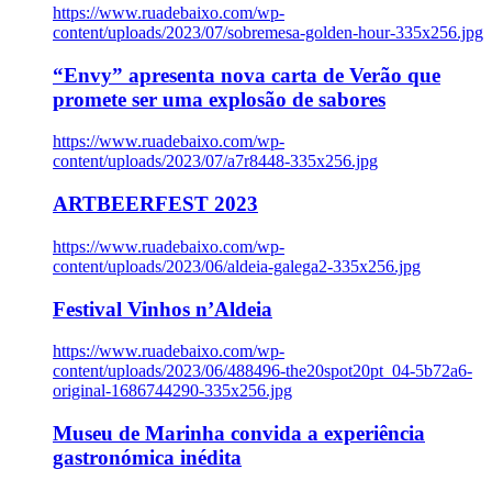
https://www.ruadebaixo.com/wp-
content/uploads/2023/07/sobremesa-golden-hour-335x256.jpg
“Envy” apresenta nova carta de Verão que
promete ser uma explosão de sabores
https://www.ruadebaixo.com/wp-
content/uploads/2023/07/a7r8448-335x256.jpg
ARTBEERFEST 2023
https://www.ruadebaixo.com/wp-
content/uploads/2023/06/aldeia-galega2-335x256.jpg
Festival Vinhos n’Aldeia
https://www.ruadebaixo.com/wp-
content/uploads/2023/06/488496-the20spot20pt_04-5b72a6-
original-1686744290-335x256.jpg
Museu de Marinha convida a experiência
gastronómica inédita