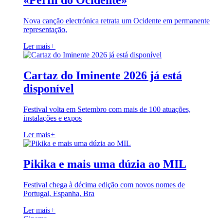
«Perfil do Ocidente»
Nova canção electrónica retrata um Ocidente em permanente
representação,
Ler mais
+
Cartaz do Iminente 2026 já está
disponível
Festival volta em Setembro com mais de 100 atuações,
instalações e expos
Ler mais
+
Pikika e mais uma dúzia ao MIL
Festival chega à décima edição com novos nomes de
Portugal, Espanha, Bra
Ler mais
+