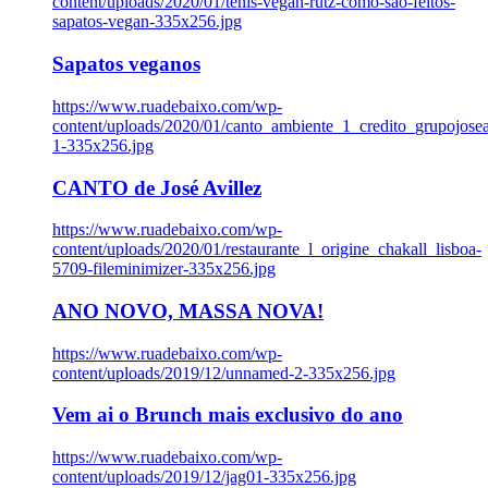
content/uploads/2020/01/tenis-vegan-rutz-como-sao-feitos-
sapatos-vegan-335x256.jpg
Sapatos veganos
https://www.ruadebaixo.com/wp-
content/uploads/2020/01/canto_ambiente_1_credito_grupojosea
1-335x256.jpg
CANTO de José Avillez
https://www.ruadebaixo.com/wp-
content/uploads/2020/01/restaurante_l_origine_chakall_lisboa-
5709-fileminimizer-335x256.jpg
ANO NOVO, MASSA NOVA!
https://www.ruadebaixo.com/wp-
content/uploads/2019/12/unnamed-2-335x256.jpg
Vem ai o Brunch mais exclusivo do ano
https://www.ruadebaixo.com/wp-
content/uploads/2019/12/jag01-335x256.jpg