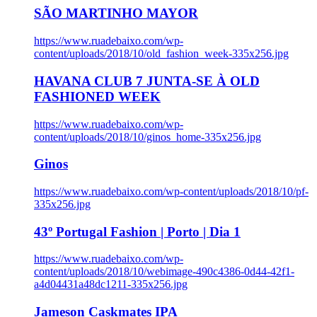
SÃO MARTINHO MAYOR
https://www.ruadebaixo.com/wp-
content/uploads/2018/10/old_fashion_week-335x256.jpg
HAVANA CLUB 7 JUNTA-SE À OLD
FASHIONED WEEK
https://www.ruadebaixo.com/wp-
content/uploads/2018/10/ginos_home-335x256.jpg
Ginos
https://www.ruadebaixo.com/wp-content/uploads/2018/10/pf-
335x256.jpg
43º Portugal Fashion | Porto | Dia 1
https://www.ruadebaixo.com/wp-
content/uploads/2018/10/webimage-490c4386-0d44-42f1-
a4d04431a48dc1211-335x256.jpg
Jameson Caskmates IPA