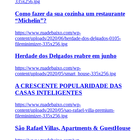
335x256.jpg
Como fazer da sua cozinha um restaurante
“Michelin”?
https://www.ruadebaixo.com/wp-
content/uploads/2020/06/herdade-dos-delgados-0105-
fileminimizer-335x256.jpg
Herdade dos Delgados reabre em junho
https://www.ruadebaixo.com/wp-
content/uploads/2020/05/smart_house-335x256.jpg
A CRESCENTE POPULARIDADE DAS
CASAS INTELIGENTES
https://www.ruadebaixo.com/wp-
content/uploads/2020/05/sao-rafael-villa-premium-
fileminimizer-335x256.jpg
São Rafael Villas, Apartments & GuestHouse