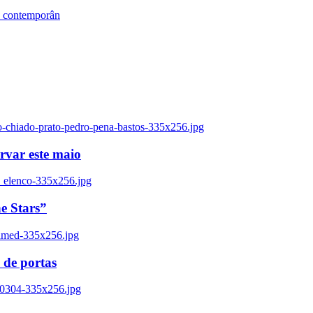
s contemporân
o-chiado-prato-pedro-pena-bastos-335x256.jpg
ervar este maio
_elenco-335x256.jpg
e Stars”
named-335x256.jpg
 de portas
00304-335x256.jpg