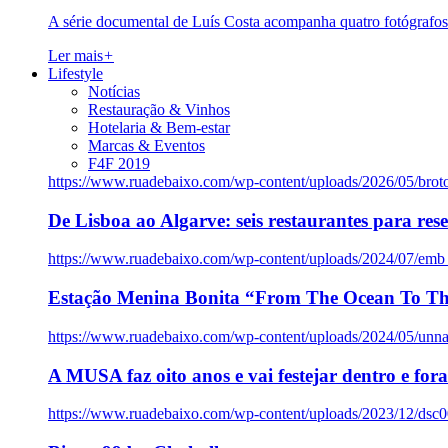
A série documental de Luís Costa acompanha quatro fotógrafo
Ler mais
+
Lifestyle
Notícias
Restauração & Vinhos
Hotelaria & Bem-estar
Marcas & Eventos
F4F 2019
https://www.ruadebaixo.com/wp-content/uploads/2026/05/brot
De Lisboa ao Algarve: seis restaurantes para res
https://www.ruadebaixo.com/wp-content/uploads/2024/07/emb
Estação Menina Bonita “From The Ocean To Th
https://www.ruadebaixo.com/wp-content/uploads/2024/05/un
A MUSA faz oito anos e vai festejar dentro e fora
https://www.ruadebaixo.com/wp-content/uploads/2023/12/dsc