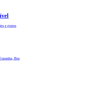
ível
ões e expos
 Espanha, Bra