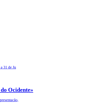
 a 31 de Ju
 do Ocidente»
presentação,