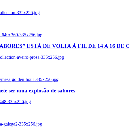
ollection-335x256.jpg
tl_640x360-335x256.jpg
BORES” ESTÁ DE VOLTA À FIL DE 14 A 16 DE
llection-aveiro-prosa-335x256.jpg
remesa-golden-hour-335x256.jpg
ete ser uma explosão de sabores
8448-335x256.jpg
ia-galega2-335x256.jpg