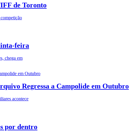
TIFF de Toronto
a competição
inta-feira
es, chega em
rquivo Regressa a Campolide em Outubro
iares acontece
os por dentro