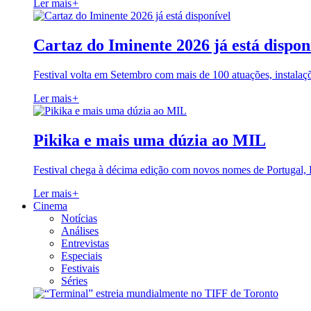
Ler mais
+
Cartaz do Iminente 2026 já está dispon
Festival volta em Setembro com mais de 100 atuações, instalaç
Ler mais
+
Pikika e mais uma dúzia ao MIL
Festival chega à décima edição com novos nomes de Portugal,
Ler mais
+
Cinema
Notícias
Análises
Entrevistas
Especiais
Festivais
Séries