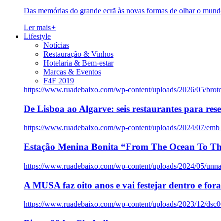
Das memórias do grande ecrã às novas formas de olhar o mundo
Ler mais
+
Lifestyle
Notícias
Restauração & Vinhos
Hotelaria & Bem-estar
Marcas & Eventos
F4F 2019
https://www.ruadebaixo.com/wp-content/uploads/2026/05/brot
De Lisboa ao Algarve: seis restaurantes para res
https://www.ruadebaixo.com/wp-content/uploads/2024/07/emb
Estação Menina Bonita “From The Ocean To Th
https://www.ruadebaixo.com/wp-content/uploads/2024/05/un
A MUSA faz oito anos e vai festejar dentro e fora
https://www.ruadebaixo.com/wp-content/uploads/2023/12/dsc