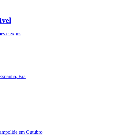
ível
ões e expos
 Espanha, Bra