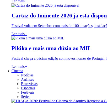
Ler mais
+
Cartaz do Iminente 2026 já está dispon
Festival volta em Setembro com mais de 100 atuações, instalaç
Ler mais
+
Pikika e mais uma dúzia ao MIL
Festival chega à décima edição com novos nomes de Portugal,
Ler mais
+
Cinema
Notícias
Análises
Entrevistas
Especiais
Festivais
Séries