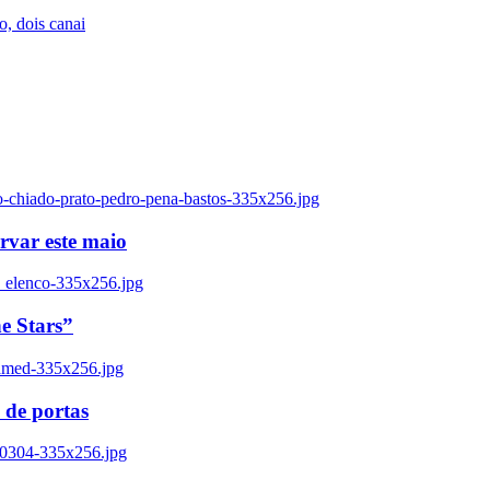
, dois canai
o-chiado-prato-pedro-pena-bastos-335x256.jpg
ervar este maio
_elenco-335x256.jpg
e Stars”
named-335x256.jpg
 de portas
00304-335x256.jpg