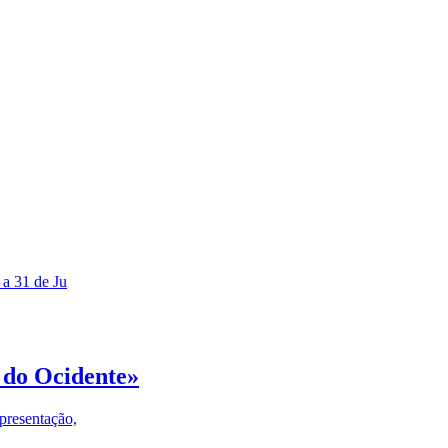
 a 31 de Ju
 do Ocidente»
presentação,