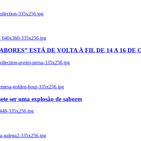
ollection-335x256.jpg
tl_640x360-335x256.jpg
BORES” ESTÁ DE VOLTA À FIL DE 14 A 16 DE
llection-aveiro-prosa-335x256.jpg
remesa-golden-hour-335x256.jpg
ete ser uma explosão de sabores
8448-335x256.jpg
ia-galega2-335x256.jpg