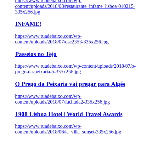
https://www.ruadebaixo.com/wp-
content/uploads/2018/08/restaurante_infame_lisboa-010215-
335x256.jpg
INFAME!
https://www.ruadebaixo.com/wp-
content/uploads/2018/07/dsc2353-335x256.jpg
Passeios no Tejo
https://www.ruadebaixo.com/wp-content/uploads/2018/07/o-
prego-da-peixaria-5-335x256.jpg
O Prego da Peixaria vai pregar para Algés
https://www.ruadebaixo.com/wp-
content/uploads/2018/07/fachada2-335x256.jpg
1908 Lisboa Hotel | World Travel Awards
https://www.ruadebaixo.com/wp-
content/uploads/2018/06/la_villa_sunset-335x256.jpg