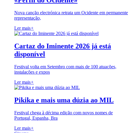
«Perfil do Ocidente»
Nova canção electrónica retrata um Ocidente em permanente
representação,
Ler mais
+
Cartaz do Iminente 2026 já está
disponível
Festival volta em Setembro com mais de 100 atuações,
instalações e expos
Ler mais
+
Pikika e mais uma dúzia ao MIL
Festival chega à décima edição com novos nomes de
Portugal, Espanha, Bra
Ler mais
+