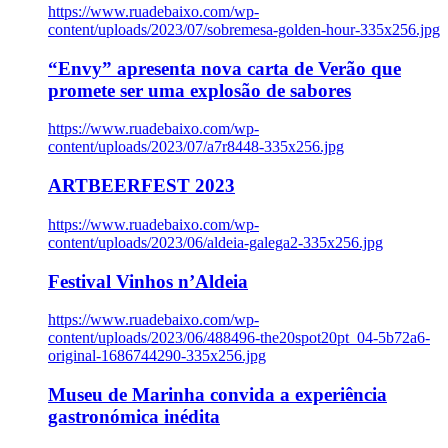
https://www.ruadebaixo.com/wp-
content/uploads/2023/07/sobremesa-golden-hour-335x256.jpg
“Envy” apresenta nova carta de Verão que
promete ser uma explosão de sabores
https://www.ruadebaixo.com/wp-
content/uploads/2023/07/a7r8448-335x256.jpg
ARTBEERFEST 2023
https://www.ruadebaixo.com/wp-
content/uploads/2023/06/aldeia-galega2-335x256.jpg
Festival Vinhos n’Aldeia
https://www.ruadebaixo.com/wp-
content/uploads/2023/06/488496-the20spot20pt_04-5b72a6-
original-1686744290-335x256.jpg
Museu de Marinha convida a experiência
gastronómica inédita