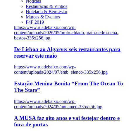
Notícias
Restauração & Vinhos
Hotelaria & Bem-estar
Marcas & Eventos
F4F 2019
https://www.ruadebaixo.com/wp-
content/uploads/2026/05/broto-chiado-prato-pedro-pena-
bastos-335x256.jpg
De Lisboa ao Algarve: seis restaurantes para
reservar este maio
https://www.ruadebaixo.com/wp-
content/uploads/2024/07/emb_elenco-335x256.jpg
Estação Menina Bonita “From The Ocean To
The Stars”
https://www.ruadebaixo.com/wp-
content/uploads/2024/05/unnamed-335x256.jpg
A MUSA faz oito anos e vai festejar dentro e
fora de portas