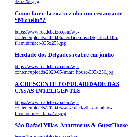
335x256.jpg
Como fazer da sua cozinha um restaurante
“Michelin”?
https://www.ruadebaixo.com/wp-
content/uploads/2020/06/herdade-dos-delgados-0105-
fileminimizer-335x256.jpg
Herdade dos Delgados reabre em junho
https://www.ruadebaixo.com/wp-
content/uploads/2020/05/smart_house-335x256.jpg
A CRESCENTE POPULARIDADE DAS
CASAS INTELIGENTES
https://www.ruadebaixo.com/wp-
content/uploads/2020/05/sao-rafael-villa-premium-
fileminimizer-335x256.jpg
São Rafael Villas, Apartments & GuestHouse