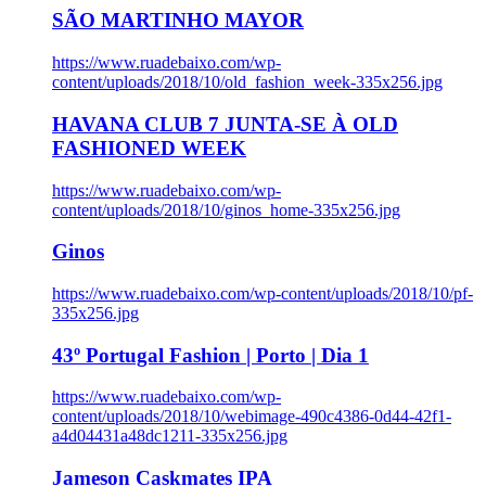
SÃO MARTINHO MAYOR
https://www.ruadebaixo.com/wp-
content/uploads/2018/10/old_fashion_week-335x256.jpg
HAVANA CLUB 7 JUNTA-SE À OLD
FASHIONED WEEK
https://www.ruadebaixo.com/wp-
content/uploads/2018/10/ginos_home-335x256.jpg
Ginos
https://www.ruadebaixo.com/wp-content/uploads/2018/10/pf-
335x256.jpg
43º Portugal Fashion | Porto | Dia 1
https://www.ruadebaixo.com/wp-
content/uploads/2018/10/webimage-490c4386-0d44-42f1-
a4d04431a48dc1211-335x256.jpg
Jameson Caskmates IPA