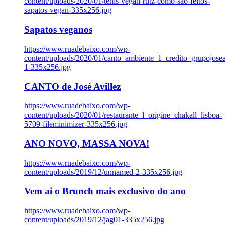
content/uploads/2020/01/tenis-vegan-rutz-como-sao-feitos-
sapatos-vegan-335x256.jpg
Sapatos veganos
https://www.ruadebaixo.com/wp-
content/uploads/2020/01/canto_ambiente_1_credito_grupojosea
1-335x256.jpg
CANTO de José Avillez
https://www.ruadebaixo.com/wp-
content/uploads/2020/01/restaurante_l_origine_chakall_lisboa-
5709-fileminimizer-335x256.jpg
ANO NOVO, MASSA NOVA!
https://www.ruadebaixo.com/wp-
content/uploads/2019/12/unnamed-2-335x256.jpg
Vem ai o Brunch mais exclusivo do ano
https://www.ruadebaixo.com/wp-
content/uploads/2019/12/jag01-335x256.jpg