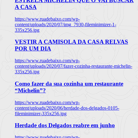
ESTRELA MICHELIN QUE O VAI BUSCAR
A CASA
https://www.ruadebaixo.com/wp-
content/uploads/2020/07/img_7930-fileminimizer-1-
335x256.jpg
VESTIR A CAMISOLA DA CASA RELVAS
POR UM DIA
https://www.ruadebaixo.com/wp-
content/uploads/2020/07/fazer-cozinha-restaurante-michelin-
335x256.jpg
Como fazer da sua cozinha um restaurante
“Michelin”?
https://www.ruadebaixo.com/wp-
content/uploads/2020/06/herdade-dos-delgados-0105-
fileminimizer-335x256.jpg
Herdade dos Delgados reabre em junho
https://www.ruadebaixo.com/wp-