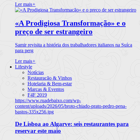
Ler mais
+
«A Prodigiosa Transformação» e o
preço de ser estrangeiro
Samir revisita a história dos trabalhadores italianos na Suíça
para perg
Ler mais
+
Lifestyle
Notícias
Restauração & Vinhos
Hotelaria & Bem-estar
Marcas & Eventos
F4F 2019
https://www.ruadebaixo.com/wp-
content/uploads/2026/05/broto-chiado-prato-pedro-pena-
bastos-335x256.jpg
De Lisboa ao Algarve: seis restaurantes para
reservar este maio