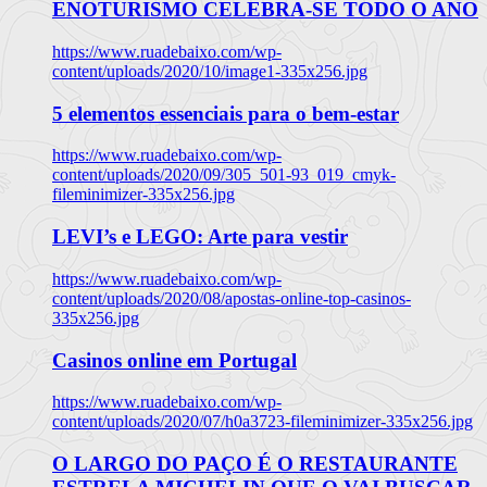
ENOTURISMO CELEBRA-SE TODO O ANO
https://www.ruadebaixo.com/wp-
content/uploads/2020/10/image1-335x256.jpg
5 elementos essenciais para o bem-estar
https://www.ruadebaixo.com/wp-
content/uploads/2020/09/305_501-93_019_cmyk-
fileminimizer-335x256.jpg
LEVI’s e LEGO: Arte para vestir
https://www.ruadebaixo.com/wp-
content/uploads/2020/08/apostas-online-top-casinos-
335x256.jpg
Casinos online em Portugal
https://www.ruadebaixo.com/wp-
content/uploads/2020/07/h0a3723-fileminimizer-335x256.jpg
O LARGO DO PAÇO É O RESTAURANTE