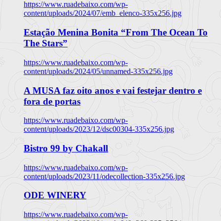
https://www.ruadebaixo.com/wp-
content/uploads/2024/07/emb_elenco-335x256.jpg
Estação Menina Bonita “From The Ocean To
The Stars”
https://www.ruadebaixo.com/wp-
content/uploads/2024/05/unnamed-335x256.jpg
A MUSA faz oito anos e vai festejar dentro e
fora de portas
https://www.ruadebaixo.com/wp-
content/uploads/2023/12/dsc00304-335x256.jpg
Bistro 99 by Chakall
https://www.ruadebaixo.com/wp-
content/uploads/2023/11/odecollection-335x256.jpg
ODE WINERY
https://www.ruadebaixo.com/wp-