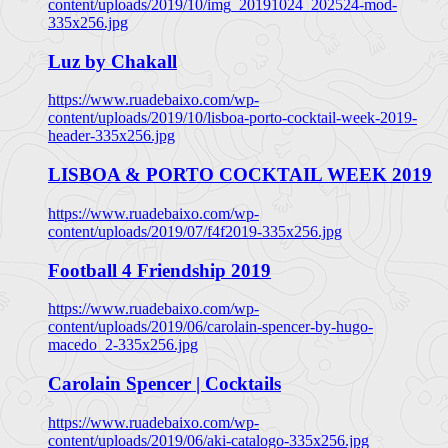
content/uploads/2019/10/img_20191024_202524-mod-
335x256.jpg
Luz by Chakall
https://www.ruadebaixo.com/wp-
content/uploads/2019/10/lisboa-porto-cocktail-week-2019-
header-335x256.jpg
LISBOA & PORTO COCKTAIL WEEK 2019
https://www.ruadebaixo.com/wp-
content/uploads/2019/07/f4f2019-335x256.jpg
Football 4 Friendship 2019
https://www.ruadebaixo.com/wp-
content/uploads/2019/06/carolain-spencer-by-hugo-
macedo_2-335x256.jpg
Carolain Spencer | Cocktails
https://www.ruadebaixo.com/wp-
content/uploads/2019/06/aki-catalogo-335x256.jpg