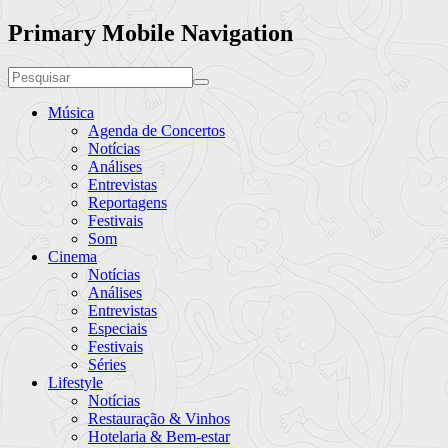
Primary Mobile Navigation
Música
Agenda de Concertos
Notícias
Análises
Entrevistas
Reportagens
Festivais
Som
Cinema
Notícias
Análises
Entrevistas
Especiais
Festivais
Séries
Lifestyle
Notícias
Restauração & Vinhos
Hotelaria & Bem-estar