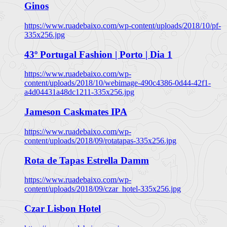
Ginos
https://www.ruadebaixo.com/wp-content/uploads/2018/10/pf-
335x256.jpg
43º Portugal Fashion | Porto | Dia 1
https://www.ruadebaixo.com/wp-
content/uploads/2018/10/webimage-490c4386-0d44-42f1-
a4d04431a48dc1211-335x256.jpg
Jameson Caskmates IPA
https://www.ruadebaixo.com/wp-
content/uploads/2018/09/rotatapas-335x256.jpg
Rota de Tapas Estrella Damm
https://www.ruadebaixo.com/wp-
content/uploads/2018/09/czar_hotel-335x256.jpg
Czar Lisbon Hotel