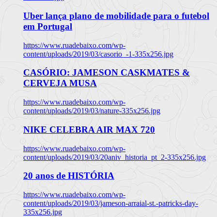
Uber lança plano de mobilidade para o futebol
em Portugal
https://www.ruadebaixo.com/wp-
content/uploads/2019/03/casorio_-1-335x256.jpg
CASÓRIO: JAMESON CASKMATES &
CERVEJA MUSA
https://www.ruadebaixo.com/wp-
content/uploads/2019/03/nature-335x256.jpg
NIKE CELEBRA AIR MAX 720
https://www.ruadebaixo.com/wp-
content/uploads/2019/03/20aniv_historia_pt_2-335x256.jpg
20 anos de HISTÓRIA
https://www.ruadebaixo.com/wp-
content/uploads/2019/03/jameson-arraial-st.-patricks-day-
335x256.jpg