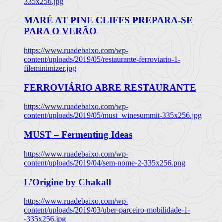
335x256.jpg
MARÉ AT PINE CLIFFS PREPARA-SE
PARA O VERÃO
https://www.ruadebaixo.com/wp-
content/uploads/2019/05/restaurante-ferroviario-1-
fileminimizer.jpg
FERROVIÁRIO ABRE RESTAURANTE
https://www.ruadebaixo.com/wp-
content/uploads/2019/05/must_winesummit-335x256.jpg
MUST – Fermenting Ideas
https://www.ruadebaixo.com/wp-
content/uploads/2019/04/sem-nome-2-335x256.png
L’Origine by Chakall
https://www.ruadebaixo.com/wp-
content/uploads/2019/03/uber-parceiro-mobilidade-1-
-335x256.jpg