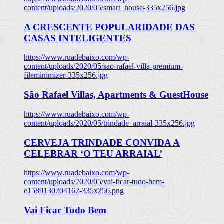
content/uploads/2020/05/smart_house-335x256.jpg
A CRESCENTE POPULARIDADE DAS
CASAS INTELIGENTES
https://www.ruadebaixo.com/wp-
content/uploads/2020/05/sao-rafael-villa-premium-
fileminimizer-335x256.jpg
São Rafael Villas, Apartments & GuestHouse
https://www.ruadebaixo.com/wp-
content/uploads/2020/05/trindade_arraial-335x256.jpg
CERVEJA TRINDADE CONVIDA A
CELEBRAR ‘O TEU ARRAIAL’
https://www.ruadebaixo.com/wp-
content/uploads/2020/05/vai-ficar-tudo-bem-
e1589130204162-335x256.png
Vai Ficar Tudo Bem