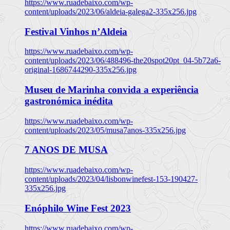
https://www.ruadebaixo.com/wp-
content/uploads/2023/06/aldeia-galega2-335x256.jpg
Festival Vinhos n’Aldeia
https://www.ruadebaixo.com/wp-
content/uploads/2023/06/488496-the20spot20pt_04-5b72a6-
original-1686744290-335x256.jpg
Museu de Marinha convida a experiência
gastronómica inédita
https://www.ruadebaixo.com/wp-
content/uploads/2023/05/musa7anos-335x256.jpg
7 ANOS DE MUSA
https://www.ruadebaixo.com/wp-
content/uploads/2023/04/lisbonwinefest-153-190427-
335x256.jpg
Enóphilo Wine Fest 2023
https://www.ruadebaixo.com/wp-