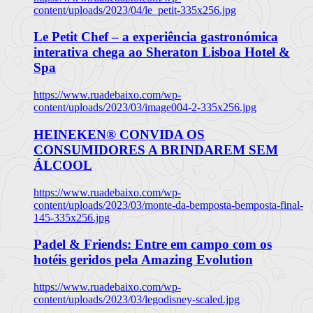
content/uploads/2023/04/le_petit-335x256.jpg
Le Petit Chef – a experiência gastronómica
interativa chega ao Sheraton Lisboa Hotel &
Spa
https://www.ruadebaixo.com/wp-
content/uploads/2023/03/image004-2-335x256.jpg
HEINEKEN® CONVIDA OS
CONSUMIDORES A BRINDAREM SEM
ÁLCOOL
https://www.ruadebaixo.com/wp-
content/uploads/2023/03/monte-da-bemposta-bemposta-final-
145-335x256.jpg
Padel & Friends: Entre em campo com os
hotéis geridos pela Amazing Evolution
https://www.ruadebaixo.com/wp-
content/uploads/2023/03/legodisney-scaled.jpg