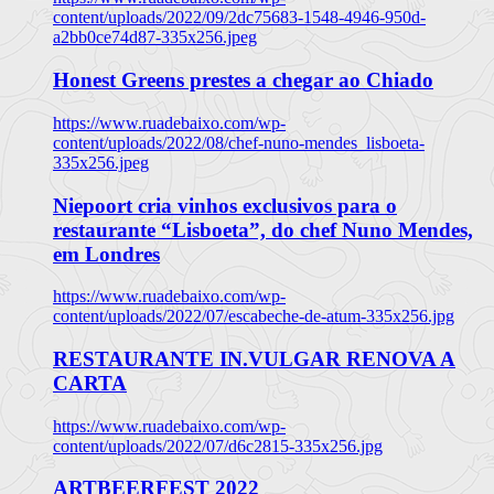
content/uploads/2022/09/2dc75683-1548-4946-950d-
a2bb0ce74d87-335x256.jpeg
Honest Greens prestes a chegar ao Chiado
https://www.ruadebaixo.com/wp-
content/uploads/2022/08/chef-nuno-mendes_lisboeta-
335x256.jpeg
Niepoort cria vinhos exclusivos para o
restaurante “Lisboeta”, do chef Nuno Mendes,
em Londres
https://www.ruadebaixo.com/wp-
content/uploads/2022/07/escabeche-de-atum-335x256.jpg
RESTAURANTE IN.VULGAR RENOVA A
CARTA
https://www.ruadebaixo.com/wp-
content/uploads/2022/07/d6c2815-335x256.jpg
ARTBEERFEST 2022