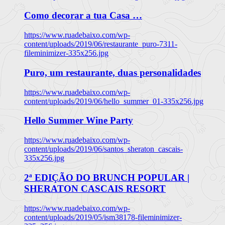
Como decorar a tua Casa …
https://www.ruadebaixo.com/wp-
content/uploads/2019/06/restaurante_puro-7311-
fileminimizer-335x256.jpg
Puro, um restaurante, duas personalidades
https://www.ruadebaixo.com/wp-
content/uploads/2019/06/hello_summer_01-335x256.jpg
Hello Summer Wine Party
https://www.ruadebaixo.com/wp-
content/uploads/2019/06/santos_sheraton_cascais-
335x256.jpg
2ª EDIÇÃO DO BRUNCH POPULAR |
SHERATON CASCAIS RESORT
https://www.ruadebaixo.com/wp-
content/uploads/2019/05/ism38178-fileminimizer-