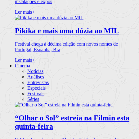
instalações e expos
Ler mais
+
Pikika e mais uma dúzia ao MIL
Festival chega à décima edição com novos nomes de
Portugal, Espanha, Bra
Ler mais
+
Cinema
Notícias
Análises
Entrevistas
Especiais
Festivais
Séries
“Olhar o Sol” estreia na Filmin esta
quinta-feira