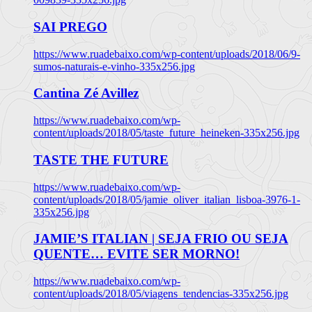
SAI PREGO
https://www.ruadebaixo.com/wp-content/uploads/2018/06/9-
sumos-naturais-e-vinho-335x256.jpg
Cantina Zé Avillez
https://www.ruadebaixo.com/wp-
content/uploads/2018/05/taste_future_heineken-335x256.jpg
TASTE THE FUTURE
https://www.ruadebaixo.com/wp-
content/uploads/2018/05/jamie_oliver_italian_lisboa-3976-1-
335x256.jpg
JAMIE’S ITALIAN | SEJA FRIO OU SEJA
QUENTE… EVITE SER MORNO!
https://www.ruadebaixo.com/wp-
content/uploads/2018/05/viagens_tendencias-335x256.jpg