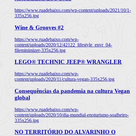
https://www.ruadebaixo.com/wp-content/uploads/2021/10/1-
335x256.jpg
Wine & Grooves #2
https://www.ruadebaixo.com/wp-
content/uploads/2020/12/42122_lifestyle_envr_04-
fileminimizer-335x256.jpg
LEGO® TECHNIC JEEP® WRANGLER
https://www.ruadebaixo.com/wp-
content/uploads/2020/11/cultura-vegan-335x256.jpg
Consequências da pandemia na cultura Vegan
global
https://www.ruadebaixo.com/wp-
content/uploads/2020/10/dia-mundial-enoturismo-soalheiro-
335x256.jpg
NO TERRITÓRIO DO ALVARINHO O