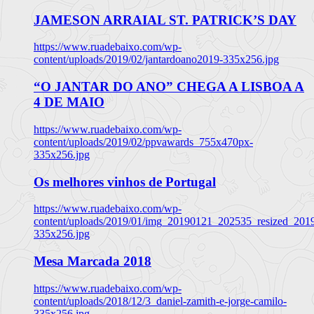
JAMESON ARRAIAL ST. PATRICK’S DAY
https://www.ruadebaixo.com/wp-
content/uploads/2019/02/jantardoano2019-335x256.jpg
“O JANTAR DO ANO” CHEGA A LISBOA A
4 DE MAIO
https://www.ruadebaixo.com/wp-
content/uploads/2019/02/ppvawards_755x470px-
335x256.jpg
Os melhores vinhos de Portugal
https://www.ruadebaixo.com/wp-
content/uploads/2019/01/img_20190121_202535_resized_20
335x256.jpg
Mesa Marcada 2018
https://www.ruadebaixo.com/wp-
content/uploads/2018/12/3_daniel-zamith-e-jorge-camilo-
335x256.jpg