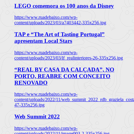
LEGO comemora os 100 anos da Disney
https://www.ruadebaixo.com/wp-
content/uploads/2023/03/a7403442-335x256.jpg
TAP e “The Art of Tasting Portugal”
apresentam Local Stars
https://www.ruadebaixo.com/wp-
content/uploads/2023/03/lf_realinteriores-26-335x256.jpg
“REAL BY CASA DA CALÇADA”, NO
PORTO, REABRE COM CONCEITO
RENOVADO
https://www.ruadebaixo.com/wp-
content/uploads/2022/11/web_summit_2022_rdb_graziela_cost
47-335x256.jpg
Web Summit 2022
https://www.ruadebaixo.com/wp-
content/uploads/2022/11/image003-2-335x256.jpg