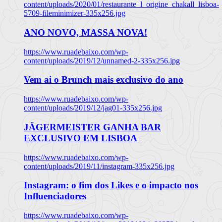
content/uploads/2020/01/restaurante_l_origine_chakall_lisboa-
5709-fileminimizer-335x256.jpg
ANO NOVO, MASSA NOVA!
https://www.ruadebaixo.com/wp-
content/uploads/2019/12/unnamed-2-335x256.jpg
Vem ai o Brunch mais exclusivo do ano
https://www.ruadebaixo.com/wp-
content/uploads/2019/12/jag01-335x256.jpg
JÄGERMEISTER GANHA BAR
EXCLUSIVO EM LISBOA
https://www.ruadebaixo.com/wp-
content/uploads/2019/11/instagram-335x256.jpg
Instagram: o fim dos Likes e o impacto nos
Influenciadores
https://www.ruadebaixo.com/wp-