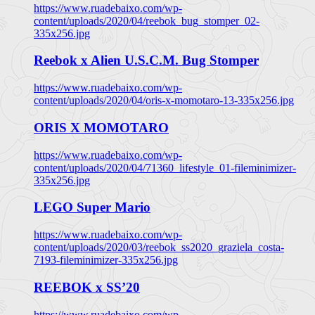
https://www.ruadebaixo.com/wp-
content/uploads/2020/04/reebok_bug_stomper_02-
335x256.jpg
Reebok x Alien U.S.C.M. Bug Stomper
https://www.ruadebaixo.com/wp-
content/uploads/2020/04/oris-x-momotaro-13-335x256.jpg
ORIS X MOMOTARO
https://www.ruadebaixo.com/wp-
content/uploads/2020/04/71360_lifestyle_01-fileminimizer-
335x256.jpg
LEGO Super Mario
https://www.ruadebaixo.com/wp-
content/uploads/2020/03/reebok_ss2020_graziela_costa-
7193-fileminimizer-335x256.jpg
REEBOK x SS’20
https://www.ruadebaixo.com/wp-