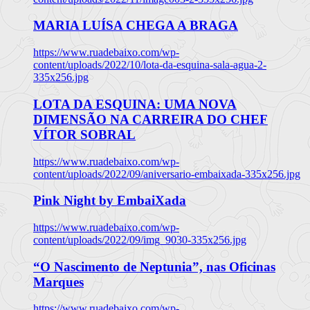
MARIA LUÍSA CHEGA A BRAGA
https://www.ruadebaixo.com/wp-
content/uploads/2022/10/lota-da-esquina-sala-agua-2-
335x256.jpg
LOTA DA ESQUINA: UMA NOVA
DIMENSÃO NA CARREIRA DO CHEF
VÍTOR SOBRAL
https://www.ruadebaixo.com/wp-
content/uploads/2022/09/aniversario-embaixada-335x256.jpg
Pink Night by EmbaiXada
https://www.ruadebaixo.com/wp-
content/uploads/2022/09/img_9030-335x256.jpg
“O Nascimento de Neptunia”, nas Oficinas
Marques
https://www.ruadebaixo.com/wp-