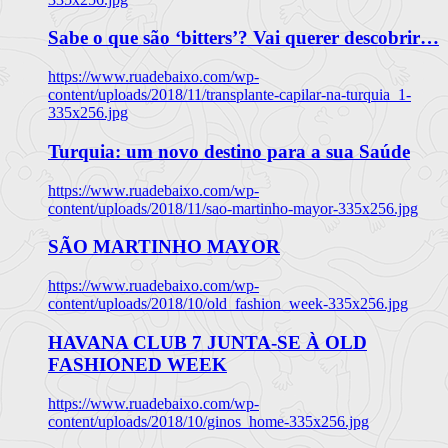
Sabe o que são ‘bitters’? Vai querer descobrir…
https://www.ruadebaixo.com/wp-
content/uploads/2018/11/transplante-capilar-na-turquia_1-
335x256.jpg
Turquia: um novo destino para a sua Saúde
https://www.ruadebaixo.com/wp-
content/uploads/2018/11/sao-martinho-mayor-335x256.jpg
SÃO MARTINHO MAYOR
https://www.ruadebaixo.com/wp-
content/uploads/2018/10/old_fashion_week-335x256.jpg
HAVANA CLUB 7 JUNTA-SE À OLD
FASHIONED WEEK
https://www.ruadebaixo.com/wp-
content/uploads/2018/10/ginos_home-335x256.jpg