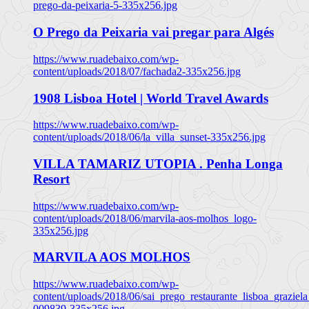
prego-da-peixaria-5-335x256.jpg
O Prego da Peixaria vai pregar para Algés
https://www.ruadebaixo.com/wp-
content/uploads/2018/07/fachada2-335x256.jpg
1908 Lisboa Hotel | World Travel Awards
https://www.ruadebaixo.com/wp-
content/uploads/2018/06/la_villa_sunset-335x256.jpg
VILLA TAMARIZ UTOPIA . Penha Longa
Resort
https://www.ruadebaixo.com/wp-
content/uploads/2018/06/marvila-aos-molhos_logo-
335x256.jpg
MARVILA AOS MOLHOS
https://www.ruadebaixo.com/wp-
content/uploads/2018/06/sai_prego_restaurante_lisboa_graziela
009839-335x256.jpg