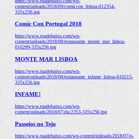
https://www.ruadebaixo.com/wp-
content/uploads/2018/09/comiccon_lisboa-012354-
335x256.jpg
Comic Con Portugal 2018
https://www.ruadebaixo.com/wp-
content/uploads/2018/08/restaurante_monte_mar_lisboa-
010299-335x256.jpg
MONTE MAR LISBOA
https://www.ruadebaixo.com/wp-
content/uploads/2018/08/restaurante_infame_lisboa-010215-
335x256.jpg
INFAME!
https://www.ruadebaixo.com/wp-
content/uploads/2018/07/dsc2353-335x256.jpg
Passeios no Tejo
https://www.ruadebaixo.com/wp-content/uploads/2018/07/o-