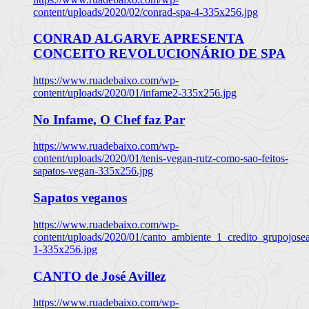
content/uploads/2020/02/conrad-spa-4-335x256.jpg
CONRAD ALGARVE APRESENTA
CONCEITO REVOLUCIONÁRIO DE SPA
https://www.ruadebaixo.com/wp-
content/uploads/2020/01/infame2-335x256.jpg
No Infame, O Chef faz Par
https://www.ruadebaixo.com/wp-
content/uploads/2020/01/tenis-vegan-rutz-como-sao-feitos-
sapatos-vegan-335x256.jpg
Sapatos veganos
https://www.ruadebaixo.com/wp-
content/uploads/2020/01/canto_ambiente_1_credito_grupojosea
1-335x256.jpg
CANTO de José Avillez
https://www.ruadebaixo.com/wp-