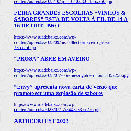
content/uploads/2023/10/tp_tl_640x360-335x256.jpg
FEIRA GRANDES ESCOLHAS “VINHOS &
SABORES” ESTÁ DE VOLTA À FIL DE 14 A
16 DE OUTUBRO
https://www.ruadebaixo.com/wp-
content/uploads/2023/09/ms-collection-aveiro-prosa-
335x256.jpg
“PROSA” ABRE EM AVEIRO
https://www.ruadebaixo.com/wp-
content/uploads/2023/07/sobremesa-golden-hour-335x256.jpg
“Envy” apresenta nova carta de Verão que
promete ser uma explosão de sabores
https://www.ruadebaixo.com/wp-
content/uploads/2023/07/a7r8448-335x256.jpg
ARTBEERFEST 2023